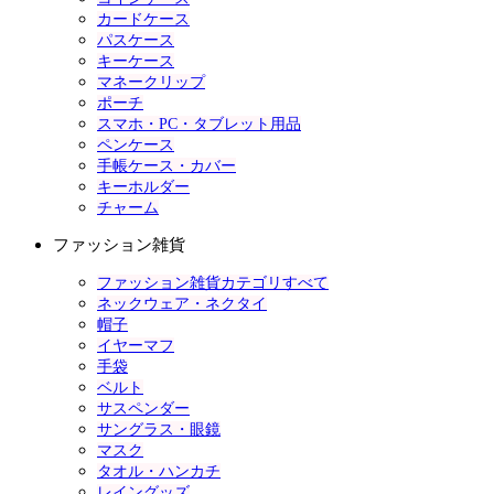
カードケース
パスケース
キーケース
マネークリップ
ポーチ
スマホ・PC・タブレット用品
ペンケース
手帳ケース・カバー
キーホルダー
チャーム
ファッション雑貨
ファッション雑貨カテゴリすべて
ネックウェア・ネクタイ
帽子
イヤーマフ
手袋
ベルト
サスペンダー
サングラス・眼鏡
マスク
タオル・ハンカチ
レイングッズ