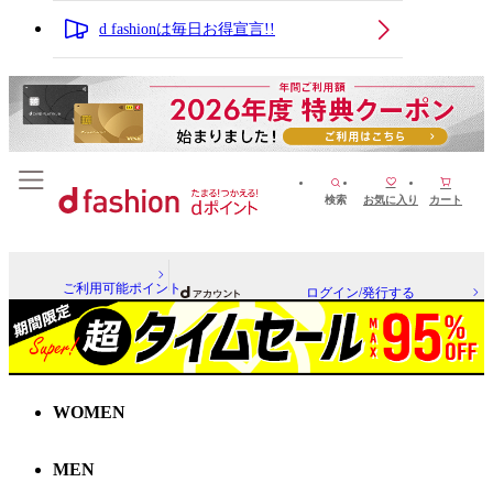
d fashionは毎日お得宣言!!
検索
お気に入り
カート
ご利用可能ポイント
ログイン/発行する
WOMEN
MEN