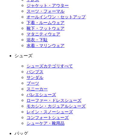
ジャケット・アウター
スーツ・フォーマル
オールインワン・セットアップ
下着・ルームウェア
靴下・フットウェア
マタニティウェア
浴衣・下駄
水着・マリンウェア
シューズ
シューズカテゴリすべて
パンプス
サンダル
ブーツ
スニーカー
バレエシューズ
ローファー・ドレスシューズ
モカシン・カジュアルシューズ
レイン・スノーシューズ
コンフォートシューズ
シューケア・靴用品
バッグ