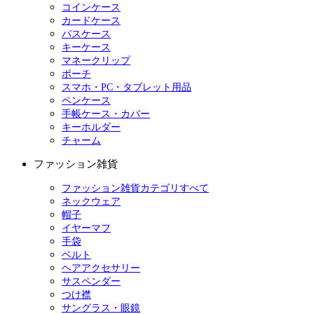
コインケース
カードケース
パスケース
キーケース
マネークリップ
ポーチ
スマホ・PC・タブレット用品
ペンケース
手帳ケース・カバー
キーホルダー
チャーム
ファッション雑貨
ファッション雑貨カテゴリすべて
ネックウェア
帽子
イヤーマフ
手袋
ベルト
ヘアアクセサリー
サスペンダー
つけ襟
サングラス・眼鏡