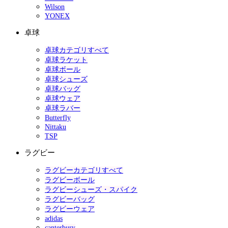
Wilson
YONEX
卓球
卓球カテゴリすべて
卓球ラケット
卓球ボール
卓球シューズ
卓球バッグ
卓球ウェア
卓球ラバー
Butterfly
Nittaku
TSP
ラグビー
ラグビーカテゴリすべて
ラグビーボール
ラグビーシューズ・スパイク
ラグビーバッグ
ラグビーウェア
adidas
canterbury