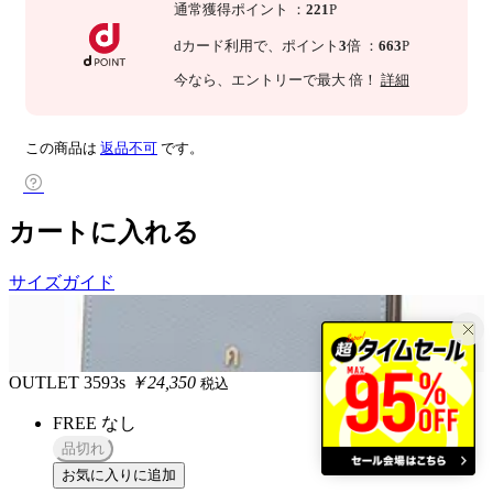
通常獲得ポイント
：
221
P
dカード利用で、
ポイント
3
倍
：
663
P
今なら
、エントリーで最大
倍！
詳細
この商品は
返品不可
です。
カートに入れる
サイズガイド
OUTLET
3593s
￥24,350
税込
FREE
なし
品切れ
お気に入りに追加