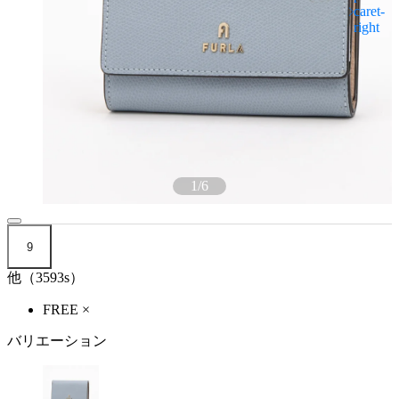
1
/
6
9
他（3593s）
FREE
×
バリエーション