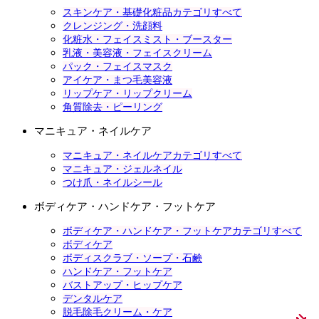
スキンケア・基礎化粧品カテゴリすべて
クレンジング・洗顔料
化粧水・フェイスミスト・ブースター
乳液・美容液・フェイスクリーム
パック・フェイスマスク
アイケア・まつ毛美容液
リップケア・リップクリーム
角質除去・ピーリング
マニキュア・ネイルケア
マニキュア・ネイルケアカテゴリすべて
マニキュア・ジェルネイル
つけ爪・ネイルシール
ボディケア・ハンドケア・フットケア
ボディケア・ハンドケア・フットケアカテゴリすべて
ボディケア
ボディスクラブ・ソープ・石鹸
ハンドケア・フットケア
バストアップ・ヒップケア
デンタルケア
脱毛除毛クリーム・ケア