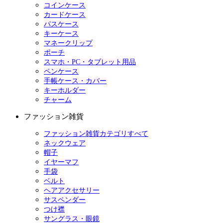
コインケース
カードケース
パスケース
キーケース
マネークリップ
ポーチ
スマホ・PC・タブレット用品
ペンケース
手帳ケース・カバー
キーホルダー
チャーム
ファッション雑貨
ファッション雑貨カテゴリすべて
ネックウェア
帽子
イヤーマフ
手袋
ベルト
ヘアアクセサリー
サスペンダー
つけ襟
サングラス・眼鏡