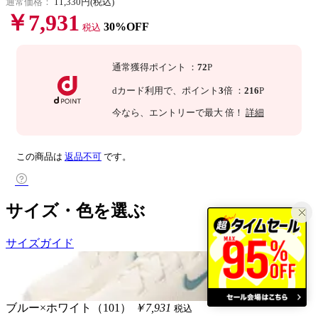
通常価格：
11,330円(税込)
￥7,931
30%OFF
税込
通常獲得ポイント
：
72
P
dカード利用で、
ポイント
3
倍
：
216
P
今なら
、エントリーで最大
倍！
詳細
この商品は
返品不可
です。
サイズ・色を選ぶ
サイズガイド
ブルー×ホワイト（101）
￥7,931
税込