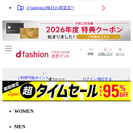
d fashionは毎日お得宣言!!
検索
お気に入り
カート
ご利用可能ポイント
ログイン/発行する
WOMEN
MEN