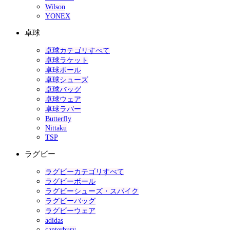
Wilson
YONEX
卓球
卓球カテゴリすべて
卓球ラケット
卓球ボール
卓球シューズ
卓球バッグ
卓球ウェア
卓球ラバー
Butterfly
Nittaku
TSP
ラグビー
ラグビーカテゴリすべて
ラグビーボール
ラグビーシューズ・スパイク
ラグビーバッグ
ラグビーウェア
adidas
canterbury