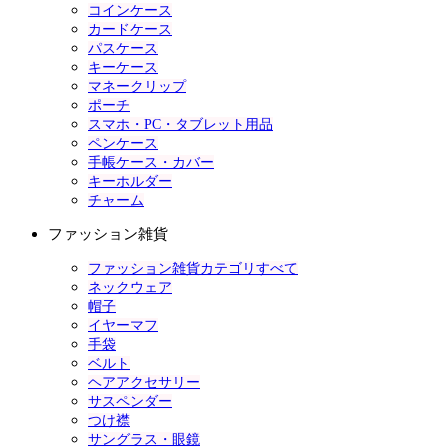
コインケース
カードケース
パスケース
キーケース
マネークリップ
ポーチ
スマホ・PC・タブレット用品
ペンケース
手帳ケース・カバー
キーホルダー
チャーム
ファッション雑貨
ファッション雑貨カテゴリすべて
ネックウェア
帽子
イヤーマフ
手袋
ベルト
ヘアアクセサリー
サスペンダー
つけ襟
サングラス・眼鏡