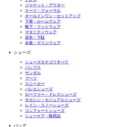
ジャケット・アウター
スーツ・フォーマル
オールインワン・セットアップ
下着・ルームウェア
靴下・フットウェア
マタニティウェア
浴衣・下駄
水着・マリンウェア
シューズ
シューズカテゴリすべて
パンプス
サンダル
ブーツ
スニーカー
バレエシューズ
ローファー・ドレスシューズ
モカシン・カジュアルシューズ
レイン・スノーシューズ
コンフォートシューズ
シューケア・靴用品
バッグ