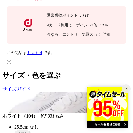
通常獲得ポイント
：
72
P
dカード利用で、
ポイント
3
倍
：
216
P
今なら
、エントリーで最大
倍！
詳細
この商品は
返品不可
です。
サイズ・色を選ぶ
サイズガイド
ホワイト（104）
￥7,931
税込
25.5cm
なし