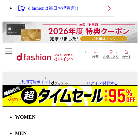
d fashionは毎日お得宣言!!
検索
お気に入り
カート
ご利用可能ポイント
ログイン/発行する
WOMEN
MEN