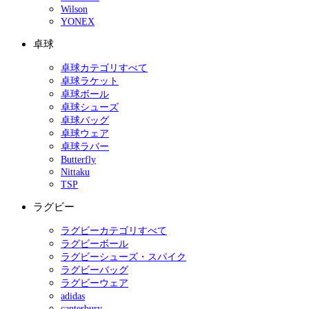
Wilson
YONEX
卓球
卓球カテゴリすべて
卓球ラケット
卓球ボール
卓球シューズ
卓球バッグ
卓球ウェア
卓球ラバー
Butterfly
Nittaku
TSP
ラグビー
ラグビーカテゴリすべて
ラグビーボール
ラグビーシューズ・スパイク
ラグビーバッグ
ラグビーウェア
adidas
canterbury