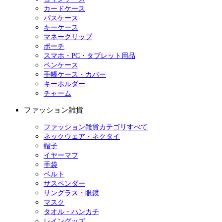
カードケース
パスケース
キーケース
マネークリップ
ポーチ
スマホ・PC・タブレット用品
ペンケース
手帳ケース・カバー
キーホルダー
チャーム
ファッション雑貨
ファッション雑貨カテゴリすべて
ネックウェア・ネクタイ
帽子
イヤーマフ
手袋
ベルト
サスペンダー
サングラス・眼鏡
マスク
タオル・ハンカチ
レイングッズ