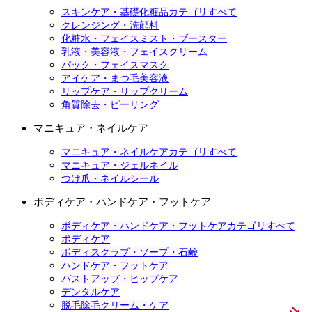
スキンケア・基礎化粧品カテゴリすべて
クレンジング・洗顔料
化粧水・フェイスミスト・ブースター
乳液・美容液・フェイスクリーム
パック・フェイスマスク
アイケア・まつ毛美容液
リップケア・リップクリーム
角質除去・ピーリング
マニキュア・ネイルケア
マニキュア・ネイルケアカテゴリすべて
マニキュア・ジェルネイル
つけ爪・ネイルシール
ボディケア・ハンドケア・フットケア
ボディケア・ハンドケア・フットケアカテゴリすべて
ボディケア
ボディスクラブ・ソープ・石鹸
ハンドケア・フットケア
バストアップ・ヒップケア
デンタルケア
脱毛除毛クリーム・ケア