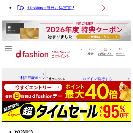
d fashionは毎日お得宣言!!
検索
お気に入り
カート
ご利用可能ポイント
ログイン/発行する
WOMEN