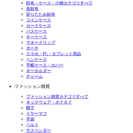
財布・ケース・小物カテゴリすべて
長財布
折りたたみ財布
コインケース
カードケース
パスケース
キーケース
マネークリップ
ポーチ
スマホ・PC・タブレット用品
ペンケース
手帳ケース・カバー
キーホルダー
チャーム
ファッション雑貨
ファッション雑貨カテゴリすべて
ネックウェア・ネクタイ
帽子
イヤーマフ
手袋
ベルト
サスペンダー