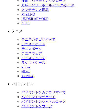
守備・バッティンググローブ
野球・ソフトボール バッグ/ケース
メンテナンス用品
MIZUNO
UNDER ARMOUR
ZETT
テニス
テニスカテゴリすべて
テニスラケット
テニスボール
テニスウェア
テニスシューズ
ラケットケース
adidas
ellesse
YONEX
バドミントン
バドミントンカテゴリすべて
バドミントンラケット
バドミントンシャトルコック
バドミントンウェア