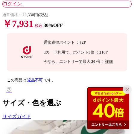
ログイン
通常価格：
11,330円(税込)
￥7,931
30%OFF
税込
通常獲得ポイント
：
72
P
dカード利用で、
ポイント
3
倍
：
216
P
今なら
、エントリーで最大
20
倍！
詳細
この商品は
返品不可
です。
サイズ・色を選ぶ
サイズガイド