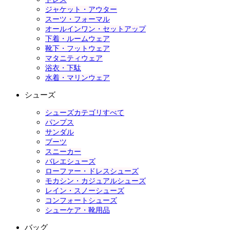
ジャケット・アウター
スーツ・フォーマル
オールインワン・セットアップ
下着・ルームウェア
靴下・フットウェア
マタニティウェア
浴衣・下駄
水着・マリンウェア
シューズ
シューズカテゴリすべて
パンプス
サンダル
ブーツ
スニーカー
バレエシューズ
ローファー・ドレスシューズ
モカシン・カジュアルシューズ
レイン・スノーシューズ
コンフォートシューズ
シューケア・靴用品
バッグ