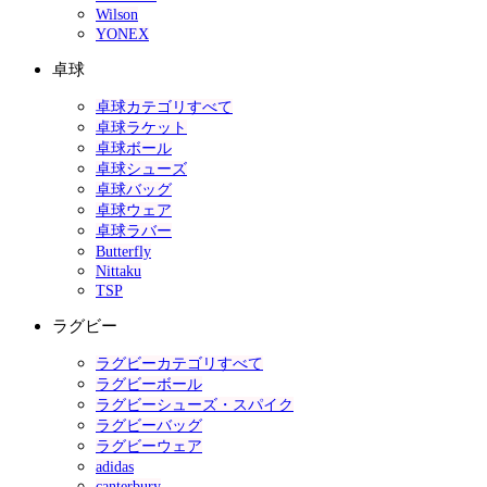
Wilson
YONEX
卓球
卓球カテゴリすべて
卓球ラケット
卓球ボール
卓球シューズ
卓球バッグ
卓球ウェア
卓球ラバー
Butterfly
Nittaku
TSP
ラグビー
ラグビーカテゴリすべて
ラグビーボール
ラグビーシューズ・スパイク
ラグビーバッグ
ラグビーウェア
adidas
canterbury