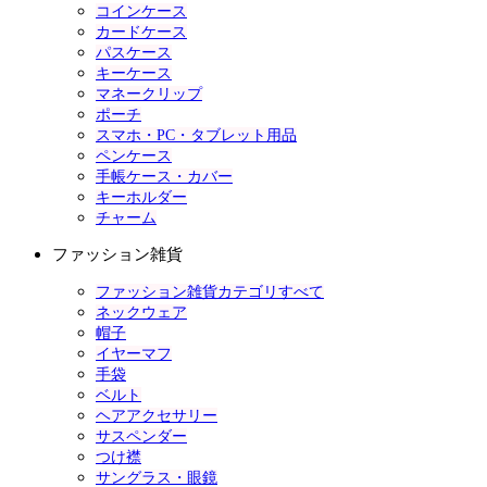
コインケース
カードケース
パスケース
キーケース
マネークリップ
ポーチ
スマホ・PC・タブレット用品
ペンケース
手帳ケース・カバー
キーホルダー
チャーム
ファッション雑貨
ファッション雑貨カテゴリすべて
ネックウェア
帽子
イヤーマフ
手袋
ベルト
ヘアアクセサリー
サスペンダー
つけ襟
サングラス・眼鏡