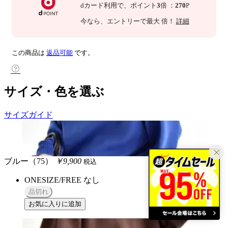
dカード利用で、
ポイント
3
倍
：
270
P
今なら
、エントリーで最大
倍！
詳細
この商品は
返品可能
です。
サイズ・色を選ぶ
サイズガイド
ブルー（75）
￥9,900
税込
ONESIZE/FREE
なし
品切れ
お気に入りに追加