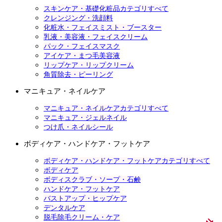
スキンケア・基礎化粧品カテゴリすべて
クレンジング・洗顔料
化粧水・フェイスミスト・ブースター
乳液・美容液・フェイスクリーム
パック・フェイスマスク
アイケア・まつ毛美容液
リップケア・リップクリーム
角質除去・ピーリング
マニキュア・ネイルケア
マニキュア・ネイルケアカテゴリすべて
マニキュア・ジェルネイル
つけ爪・ネイルシール
ボディケア・ハンドケア・フットケア
ボディケア・ハンドケア・フットケアカテゴリすべて
ボディケア
ボディスクラブ・ソープ・石鹸
ハンドケア・フットケア
バストアップ・ヒップケア
デンタルケア
脱毛除毛クリーム・ケア