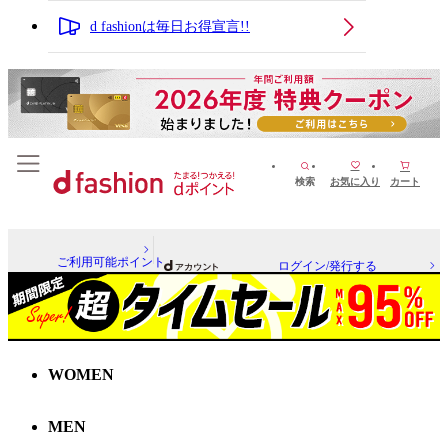
d fashionは毎日お得宣言!!
検索
お気に入り
カート
ご利用可能ポイント
ログイン/発行する
WOMEN
MEN