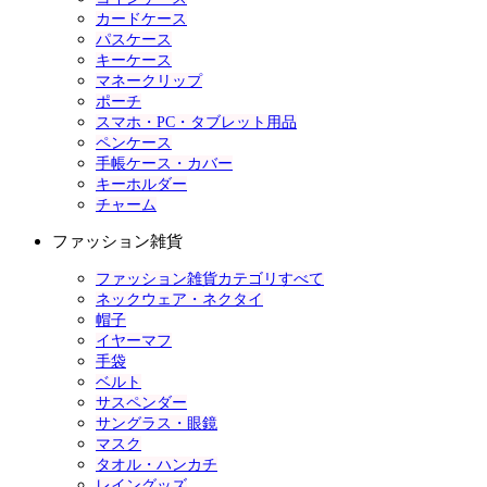
カードケース
パスケース
キーケース
マネークリップ
ポーチ
スマホ・PC・タブレット用品
ペンケース
手帳ケース・カバー
キーホルダー
チャーム
ファッション雑貨
ファッション雑貨カテゴリすべて
ネックウェア・ネクタイ
帽子
イヤーマフ
手袋
ベルト
サスペンダー
サングラス・眼鏡
マスク
タオル・ハンカチ
レイングッズ