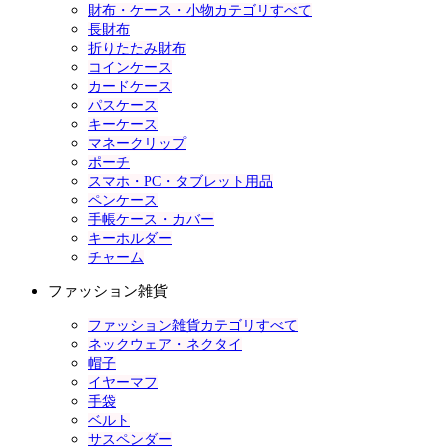
財布・ケース・小物カテゴリすべて
長財布
折りたたみ財布
コインケース
カードケース
パスケース
キーケース
マネークリップ
ポーチ
スマホ・PC・タブレット用品
ペンケース
手帳ケース・カバー
キーホルダー
チャーム
ファッション雑貨
ファッション雑貨カテゴリすべて
ネックウェア・ネクタイ
帽子
イヤーマフ
手袋
ベルト
サスペンダー