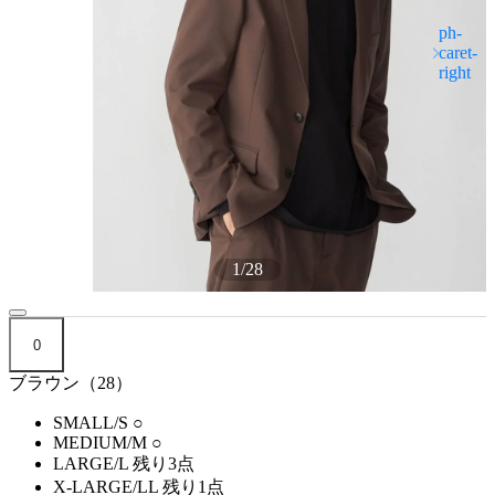
1
/
28
0
ブラウン（28）
SMALL/S
○
MEDIUM/M
○
LARGE/L
残り3点
X-LARGE/LL
残り1点