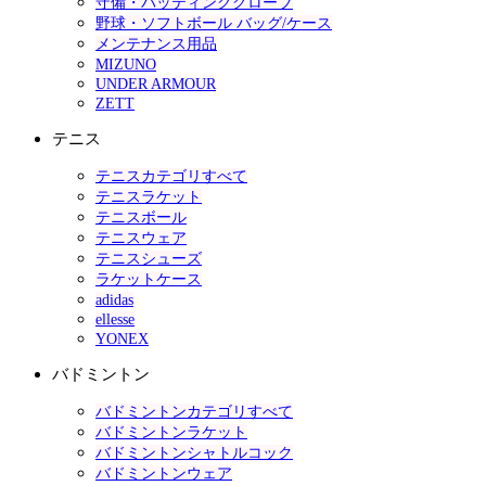
守備・バッティンググローブ
野球・ソフトボール バッグ/ケース
メンテナンス用品
MIZUNO
UNDER ARMOUR
ZETT
テニス
テニスカテゴリすべて
テニスラケット
テニスボール
テニスウェア
テニスシューズ
ラケットケース
adidas
ellesse
YONEX
バドミントン
バドミントンカテゴリすべて
バドミントンラケット
バドミントンシャトルコック
バドミントンウェア