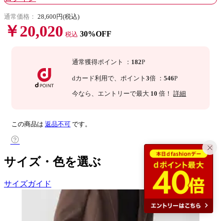
通常価格：
28,600円(税込)
￥20,020
30%OFF
税込
通常獲得ポイント
：
182
P
dカード利用で、
ポイント
3
倍
：
546
P
今なら
、エントリーで最大
10
倍！
詳細
この商品は
返品不可
です。
サイズ・色を選ぶ
サイズガイド