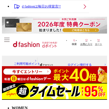
d fashionは毎日お得宣言!!
検索
お気に入り
カート
ご利用可能ポイント
ログイン/発行する
WOMEN