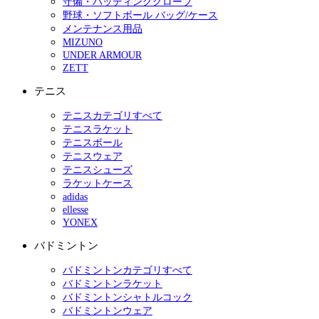
守備・バッティンググローブ
野球・ソフトボール バッグ/ケース
メンテナンス用品
MIZUNO
UNDER ARMOUR
ZETT
テニス
テニスカテゴリすべて
テニスラケット
テニスボール
テニスウェア
テニスシューズ
ラケットケース
adidas
ellesse
YONEX
バドミントン
バドミントンカテゴリすべて
バドミントンラケット
バドミントンシャトルコック
バドミントンウェア