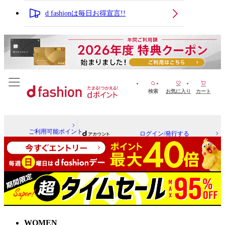
d fashionは毎日お得宣言!!
検索
お気に入り
カート
ご利用可能ポイント
ログイン/発行する
WOMEN