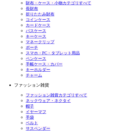
財布・ケース・小物カテゴリすべて
長財布
折りたたみ財布
コインケース
カードケース
パスケース
キーケース
マネークリップ
ポーチ
スマホ・PC・タブレット用品
ペンケース
手帳ケース・カバー
キーホルダー
チャーム
ファッション雑貨
ファッション雑貨カテゴリすべて
ネックウェア・ネクタイ
帽子
イヤーマフ
手袋
ベルト
サスペンダー