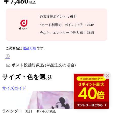
￥7,480
税込
通常獲得ポイント
：
68
P
dカード利用で、
ポイント
3
倍
：
204
P
今なら
、エントリーで最大
倍！
詳細
この商品は
返品可能
です。
ポスト投函対象品 (単品注文の場合)
サイズ・色を選ぶ
サイズガイド
ラベンダー（82）
￥7,480
税込