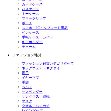
カードケース
パスケース
キーケース
マネークリップ
ポーチ
スマホ・PC・タブレット用品
ペンケース
手帳ケース・カバー
キーホルダー
チャーム
ファッション雑貨
ファッション雑貨カテゴリすべて
ネックウェア・ネクタイ
帽子
イヤーマフ
手袋
ベルト
サスペンダー
サングラス・眼鏡
マスク
タオル・ハンカチ
レイングッズ