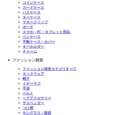
コインケース
カードケース
パスケース
キーケース
マネークリップ
ポーチ
スマホ・PC・タブレット用品
ペンケース
手帳ケース・カバー
キーホルダー
チャーム
ファッション雑貨
ファッション雑貨カテゴリすべて
ネックウェア
帽子
イヤーマフ
手袋
ベルト
ヘアアクセサリー
サスペンダー
つけ襟
サングラス・眼鏡