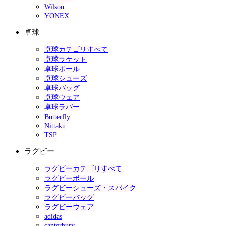
Wilson
YONEX
卓球
卓球カテゴリすべて
卓球ラケット
卓球ボール
卓球シューズ
卓球バッグ
卓球ウェア
卓球ラバー
Butterfly
Nittaku
TSP
ラグビー
ラグビーカテゴリすべて
ラグビーボール
ラグビーシューズ・スパイク
ラグビーバッグ
ラグビーウェア
adidas
canterbury