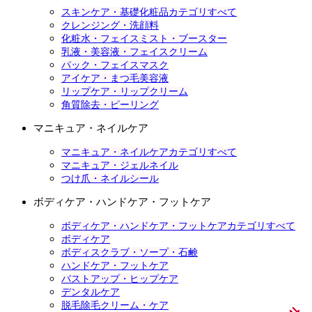
スキンケア・基礎化粧品カテゴリすべて
クレンジング・洗顔料
化粧水・フェイスミスト・ブースター
乳液・美容液・フェイスクリーム
パック・フェイスマスク
アイケア・まつ毛美容液
リップケア・リップクリーム
角質除去・ピーリング
マニキュア・ネイルケア
マニキュア・ネイルケアカテゴリすべて
マニキュア・ジェルネイル
つけ爪・ネイルシール
ボディケア・ハンドケア・フットケア
ボディケア・ハンドケア・フットケアカテゴリすべて
ボディケア
ボディスクラブ・ソープ・石鹸
ハンドケア・フットケア
バストアップ・ヒップケア
デンタルケア
脱毛除毛クリーム・ケア