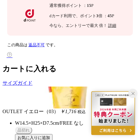
通常獲得ポイント
：
15
P
dカード利用で、
ポイント
3
倍
：
45
P
今なら
、エントリーで最大
倍！
詳細
この商品は
返品不可
です。
カートに入れる
サイズガイド
OUTLET
イエロー（03）
￥1,716
税込
W14.5×H25×D7.5cm/FREE
なし
品切れ
お気に入りに追加