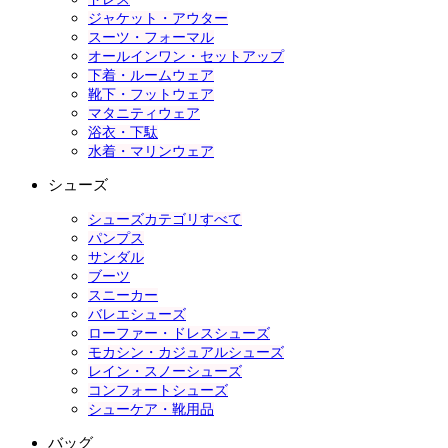
ジャケット・アウター
スーツ・フォーマル
オールインワン・セットアップ
下着・ルームウェア
靴下・フットウェア
マタニティウェア
浴衣・下駄
水着・マリンウェア
シューズ
シューズカテゴリすべて
パンプス
サンダル
ブーツ
スニーカー
バレエシューズ
ローファー・ドレスシューズ
モカシン・カジュアルシューズ
レイン・スノーシューズ
コンフォートシューズ
シューケア・靴用品
バッグ