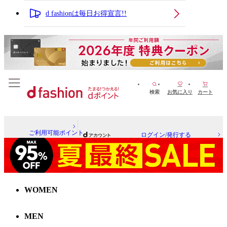
d fashionは毎日お得宣言!!
検索
お気に入り
カート
ご利用可能ポイント
ログイン/発行する
WOMEN
MEN