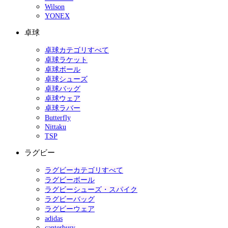
Wilson
YONEX
卓球
卓球カテゴリすべて
卓球ラケット
卓球ボール
卓球シューズ
卓球バッグ
卓球ウェア
卓球ラバー
Butterfly
Nittaku
TSP
ラグビー
ラグビーカテゴリすべて
ラグビーボール
ラグビーシューズ・スパイク
ラグビーバッグ
ラグビーウェア
adidas
canterbury