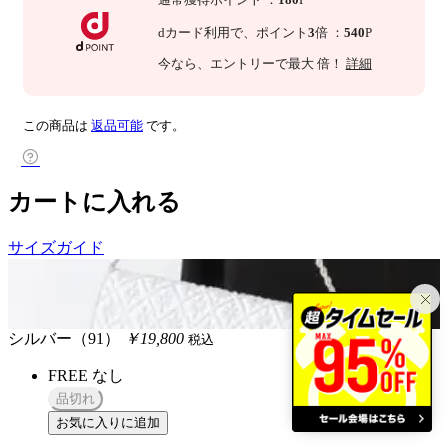
dカード利用で、
ポイント
3
倍
：
540
P
今なら
、エントリーで最大
倍！
詳細
この商品は
返品可能
です。
カートに入れる
サイズガイド
シルバー（91）
￥19,800
税込
FREE
なし
品切れ
お気に入りに追加