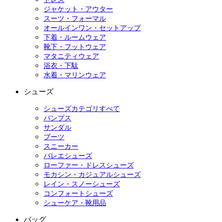
ジャケット・アウター
スーツ・フォーマル
オールインワン・セットアップ
下着・ルームウェア
靴下・フットウェア
マタニティウェア
浴衣・下駄
水着・マリンウェア
シューズ
シューズカテゴリすべて
パンプス
サンダル
ブーツ
スニーカー
バレエシューズ
ローファー・ドレスシューズ
モカシン・カジュアルシューズ
レイン・スノーシューズ
コンフォートシューズ
シューケア・靴用品
バッグ