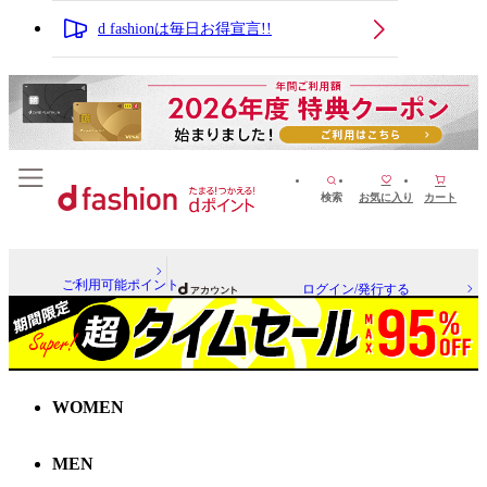
d fashionは毎日お得宣言!!
検索
お気に入り
カート
ご利用可能ポイント
ログイン/発行する
WOMEN
MEN