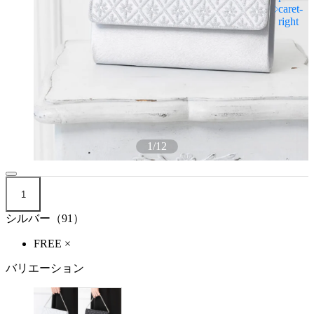
1
/
12
1
シルバー（91）
FREE
×
バリエーション