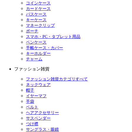
コインケース
カードケース
パスケース
キーケース
マネークリップ
ポーチ
スマホ・PC・タブレット用品
ペンケース
手帳ケース・カバー
キーホルダー
チャーム
ファッション雑貨
ファッション雑貨カテゴリすべて
ネックウェア
帽子
イヤーマフ
手袋
ベルト
ヘアアクセサリー
サスペンダー
つけ襟
サングラス・眼鏡