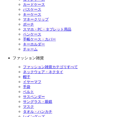
カードケース
パスケース
キーケース
マネークリップ
ポーチ
スマホ・PC・タブレット用品
ペンケース
手帳ケース・カバー
キーホルダー
チャーム
ファッション雑貨
ファッション雑貨カテゴリすべて
ネックウェア・ネクタイ
帽子
イヤーマフ
手袋
ベルト
サスペンダー
サングラス・眼鏡
マスク
タオル・ハンカチ
レイングッズ