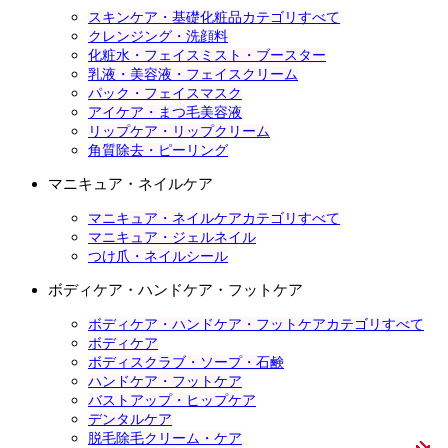
スキンケア・基礎化粧品カテゴリすべて
クレンジング・洗顔料
化粧水・フェイスミスト・ブースター
乳液・美容液・フェイスクリーム
パック・フェイスマスク
アイケア・まつ毛美容液
リップケア・リップクリーム
角質除去・ピーリング
マニキュア・ネイルケア
マニキュア・ネイルケアカテゴリすべて
マニキュア・ジェルネイル
つけ爪・ネイルシール
ボディケア・ハンドケア・フットケア
ボディケア・ハンドケア・フットケアカテゴリすべて
ボディケア
ボディスクラブ・ソープ・石鹸
ハンドケア・フットケア
バストアップ・ヒップケア
デンタルケア
脱毛除毛クリーム・ケア