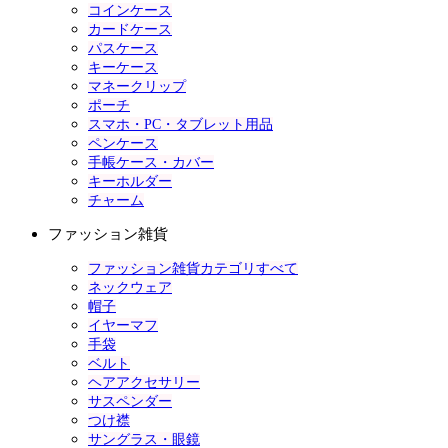
コインケース
カードケース
パスケース
キーケース
マネークリップ
ポーチ
スマホ・PC・タブレット用品
ペンケース
手帳ケース・カバー
キーホルダー
チャーム
ファッション雑貨
ファッション雑貨カテゴリすべて
ネックウェア
帽子
イヤーマフ
手袋
ベルト
ヘアアクセサリー
サスペンダー
つけ襟
サングラス・眼鏡