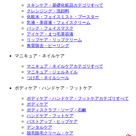
スキンケア・基礎化粧品カテゴリすべて
クレンジング・洗顔料
化粧水・フェイスミスト・ブースター
乳液・美容液・フェイスクリーム
パック・フェイスマスク
アイケア・まつ毛美容液
リップケア・リップクリーム
角質除去・ピーリング
マニキュア・ネイルケア
マニキュア・ネイルケアカテゴリすべて
マニキュア・ジェルネイル
つけ爪・ネイルシール
ボディケア・ハンドケア・フットケア
ボディケア・ハンドケア・フットケアカテゴリすべて
ボディケア
ボディスクラブ・ソープ・石鹸
ハンドケア・フットケア
バストアップ・ヒップケア
デンタルケア
脱毛除毛クリーム・ケア