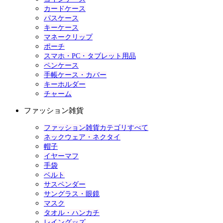
カードケース
パスケース
キーケース
マネークリップ
ポーチ
スマホ・PC・タブレット用品
ペンケース
手帳ケース・カバー
キーホルダー
チャーム
ファッション雑貨
ファッション雑貨カテゴリすべて
ネックウェア・ネクタイ
帽子
イヤーマフ
手袋
ベルト
サスペンダー
サングラス・眼鏡
マスク
タオル・ハンカチ
レイングッズ