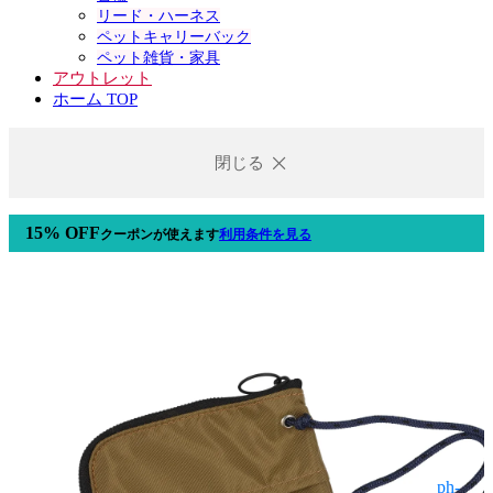
リード・ハーネス
ペットキャリーバック
ペット雑貨・家具
アウトレット
ホーム TOP
閉じる
15% OFF
クーポン
が使えます
利用条件を見る