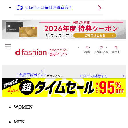
d fashionは毎日お得宣言!!
検索
お気に入り
カート
ご利用可能ポイント
ログイン/発行する
WOMEN
MEN