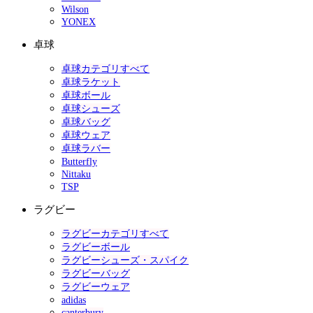
Wilson
YONEX
卓球
卓球カテゴリすべて
卓球ラケット
卓球ボール
卓球シューズ
卓球バッグ
卓球ウェア
卓球ラバー
Butterfly
Nittaku
TSP
ラグビー
ラグビーカテゴリすべて
ラグビーボール
ラグビーシューズ・スパイク
ラグビーバッグ
ラグビーウェア
adidas
canterbury