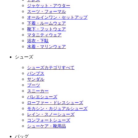
ジャケット・アウター
スーツ・フォーマル
オールインワン・セットアップ
下着・ルームウェア
靴下・フットウェア
マタニティウェア
浴衣・下駄
水着・マリンウェア
シューズ
シューズカテゴリすべて
パンプス
サンダル
ブーツ
スニーカー
バレエシューズ
ローファー・ドレスシューズ
モカシン・カジュアルシューズ
レイン・スノーシューズ
コンフォートシューズ
シューケア・靴用品
バッグ