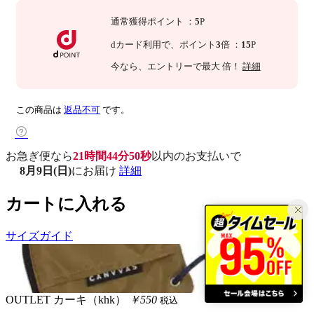
通常獲得ポイント
：
5
P
dカード利用で、
ポイント
3
倍
：
15
P
今なら
、エントリーで最大
倍！
詳細
この商品は
返品不可
です。
お急ぎ便なら
21時間44分49秒
以内
のお支払いで
8月9日(日)
にお届け
詳細
カートに入れる
サイズガイド
OUTLET
カーキ（khk）
￥550
税込