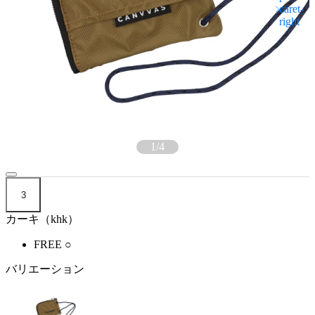
1
/
4
3
カーキ（khk）
FREE
○
バリエーション