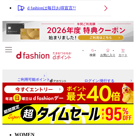
d fashionは毎日お得宣言!!
検索
お気に入り
カート
ご利用可能ポイント
ログイン/発行する
WOMEN