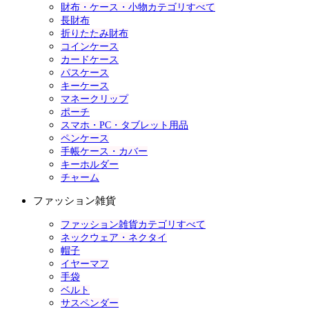
財布・ケース・小物カテゴリすべて
長財布
折りたたみ財布
コインケース
カードケース
パスケース
キーケース
マネークリップ
ポーチ
スマホ・PC・タブレット用品
ペンケース
手帳ケース・カバー
キーホルダー
チャーム
ファッション雑貨
ファッション雑貨カテゴリすべて
ネックウェア・ネクタイ
帽子
イヤーマフ
手袋
ベルト
サスペンダー