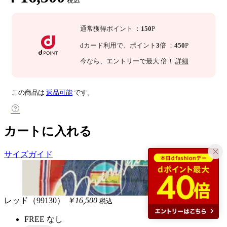
税込
通常獲得ポイント
：
150
P
dカード利用で、
ポイント
3
倍
：
450
P
今なら
、エントリーで最大
倍！
詳細
この商品は
返品可能
です。
カートに入れる
サイズガイド
レッド（99130）
￥16,500
税込
FREE
なし