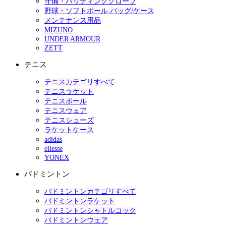
守備・バッティンググローブ
野球・ソフトボール バッグ/ケース
メンテナンス用品
MIZUNO
UNDER ARMOUR
ZETT
テニス
テニスカテゴリすべて
テニスラケット
テニスボール
テニスウェア
テニスシューズ
ラケットケース
adidas
ellesse
YONEX
バドミントン
バドミントンカテゴリすべて
バドミントンラケット
バドミントンシャトルコック
バドミントンウェア