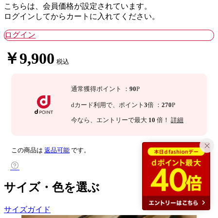
こちらは、会員価格が設定されています。
ログインしてからカートに入れてください。
ログイン
￥9,900
税込
通常獲得ポイント
：
90
P
dカード利用で、
ポイント
3
倍
：
270
P
今なら
、エントリーで最大
10
倍！
詳細
この商品は
返品可能
です。
サイズ・色を選ぶ
サイズガイド