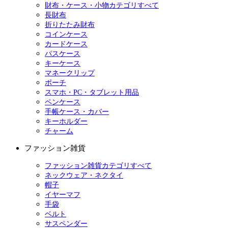
財布・ケース・小物カテゴリすべて
長財布
折りたたみ財布
コインケース
カードケース
パスケース
キーケース
マネークリップ
ポーチ
スマホ・PC・タブレット用品
ペンケース
手帳ケース・カバー
キーホルダー
チャーム
ファッション雑貨
ファッション雑貨カテゴリすべて
ネックウェア・ネクタイ
帽子
イヤーマフ
手袋
ベルト
サスペンダー