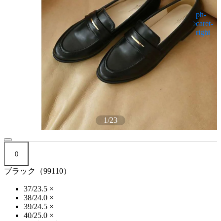
1
/
23
0
ブラック（99110）
37/23.5
×
38/24.0
×
39/24.5
×
40/25.0
×