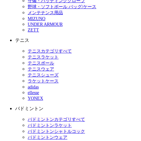
守備・バッティンググローブ
野球・ソフトボール バッグ/ケース
メンテナンス用品
MIZUNO
UNDER ARMOUR
ZETT
テニス
テニスカテゴリすべて
テニスラケット
テニスボール
テニスウェア
テニスシューズ
ラケットケース
adidas
ellesse
YONEX
バドミントン
バドミントンカテゴリすべて
バドミントンラケット
バドミントンシャトルコック
バドミントンウェア