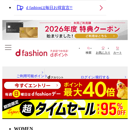
d fashionは毎日お得宣言!!
検索
お気に入り
カート
ご利用可能ポイント
ログイン/発行する
WOMEN