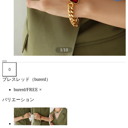
1
/
10
0
ブレスレッド（burerd）
burerd/FREE
×
バリエーション