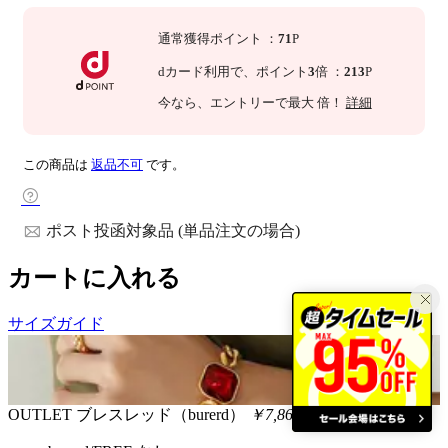
通常獲得ポイント
：
71
P
dカード利用で、
ポイント
3
倍
：
213
P
今なら
、エントリーで最大
倍！
詳細
この商品は
返品不可
です。
ポスト投函対象品 (単品注文の場合)
カートに入れる
サイズガイド
OUTLET
ブレスレッド（burerd）
￥7,866
税込