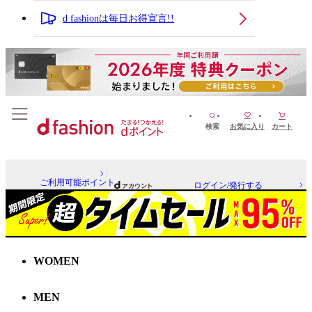
d fashionは毎日お得宣言!!
検索
お気に入り
カート
ご利用可能ポイント
ログイン/発行する
WOMEN
MEN