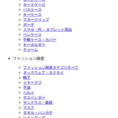
カードケース
パスケース
キーケース
マネークリップ
ポーチ
スマホ・PC・タブレット用品
ペンケース
手帳ケース・カバー
キーホルダー
チャーム
ファッション雑貨
ファッション雑貨カテゴリすべて
ネックウェア・ネクタイ
帽子
イヤーマフ
手袋
ベルト
サスペンダー
サングラス・眼鏡
マスク
タオル・ハンカチ
レイングッズ