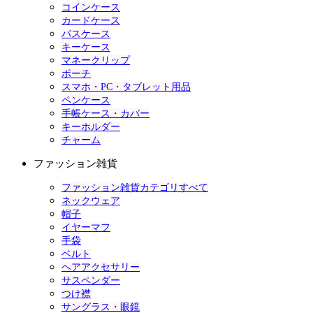
コインケース
カードケース
パスケース
キーケース
マネークリップ
ポーチ
スマホ・PC・タブレット用品
ペンケース
手帳ケース・カバー
キーホルダー
チャーム
ファッション雑貨
ファッション雑貨カテゴリすべて
ネックウェア
帽子
イヤーマフ
手袋
ベルト
ヘアアクセサリー
サスペンダー
つけ襟
サングラス・眼鏡