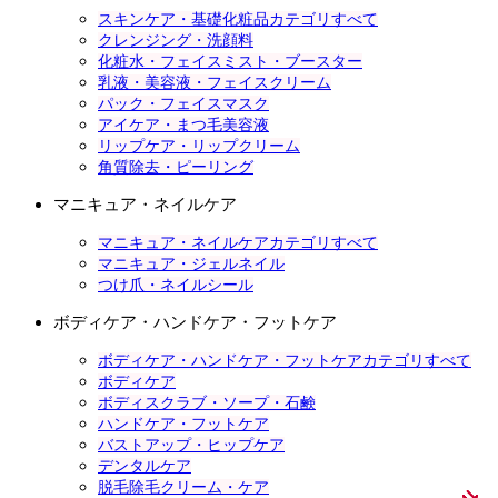
スキンケア・基礎化粧品カテゴリすべて
クレンジング・洗顔料
化粧水・フェイスミスト・ブースター
乳液・美容液・フェイスクリーム
パック・フェイスマスク
アイケア・まつ毛美容液
リップケア・リップクリーム
角質除去・ピーリング
マニキュア・ネイルケア
マニキュア・ネイルケアカテゴリすべて
マニキュア・ジェルネイル
つけ爪・ネイルシール
ボディケア・ハンドケア・フットケア
ボディケア・ハンドケア・フットケアカテゴリすべて
ボディケア
ボディスクラブ・ソープ・石鹸
ハンドケア・フットケア
バストアップ・ヒップケア
デンタルケア
脱毛除毛クリーム・ケア