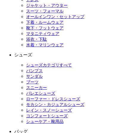
ジャケット・アウター
スーツ・フォーマル
オールインワン・セットアップ
下着・ルームウェア
靴下・フットウェア
マタニティウェア
浴衣・下駄
水着・マリンウェア
シューズ
シューズカテゴリすべて
パンプス
サンダル
ブーツ
スニーカー
バレエシューズ
ローファー・ドレスシューズ
モカシン・カジュアルシューズ
レイン・スノーシューズ
コンフォートシューズ
シューケア・靴用品
バッグ