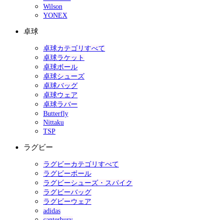
Wilson
YONEX
卓球
卓球カテゴリすべて
卓球ラケット
卓球ボール
卓球シューズ
卓球バッグ
卓球ウェア
卓球ラバー
Butterfly
Nittaku
TSP
ラグビー
ラグビーカテゴリすべて
ラグビーボール
ラグビーシューズ・スパイク
ラグビーバッグ
ラグビーウェア
adidas
canterbury