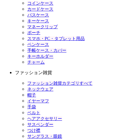
コインケース
カードケース
パスケース
キーケース
マネークリップ
ポーチ
スマホ・PC・タブレット用品
ペンケース
手帳ケース・カバー
キーホルダー
チャーム
ファッション雑貨
ファッション雑貨カテゴリすべて
ネックウェア
帽子
イヤーマフ
手袋
ベルト
ヘアアクセサリー
サスペンダー
つけ襟
サングラス・眼鏡