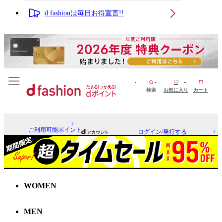
d fashionは毎日お得宣言!!
検索
お気に入り
カート
ご利用可能ポイント
ログイン/発行する
WOMEN
MEN