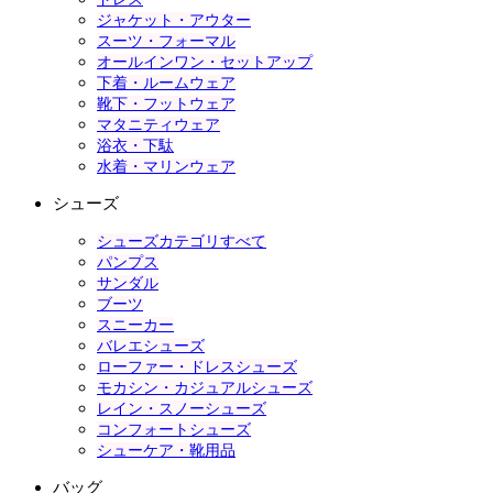
ジャケット・アウター
スーツ・フォーマル
オールインワン・セットアップ
下着・ルームウェア
靴下・フットウェア
マタニティウェア
浴衣・下駄
水着・マリンウェア
シューズ
シューズカテゴリすべて
パンプス
サンダル
ブーツ
スニーカー
バレエシューズ
ローファー・ドレスシューズ
モカシン・カジュアルシューズ
レイン・スノーシューズ
コンフォートシューズ
シューケア・靴用品
バッグ