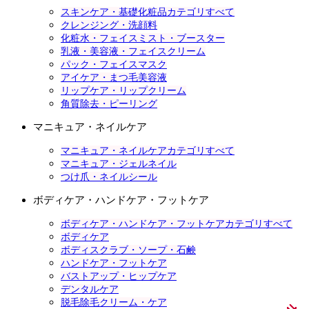
スキンケア・基礎化粧品カテゴリすべて
クレンジング・洗顔料
化粧水・フェイスミスト・ブースター
乳液・美容液・フェイスクリーム
パック・フェイスマスク
アイケア・まつ毛美容液
リップケア・リップクリーム
角質除去・ピーリング
マニキュア・ネイルケア
マニキュア・ネイルケアカテゴリすべて
マニキュア・ジェルネイル
つけ爪・ネイルシール
ボディケア・ハンドケア・フットケア
ボディケア・ハンドケア・フットケアカテゴリすべて
ボディケア
ボディスクラブ・ソープ・石鹸
ハンドケア・フットケア
バストアップ・ヒップケア
デンタルケア
脱毛除毛クリーム・ケア