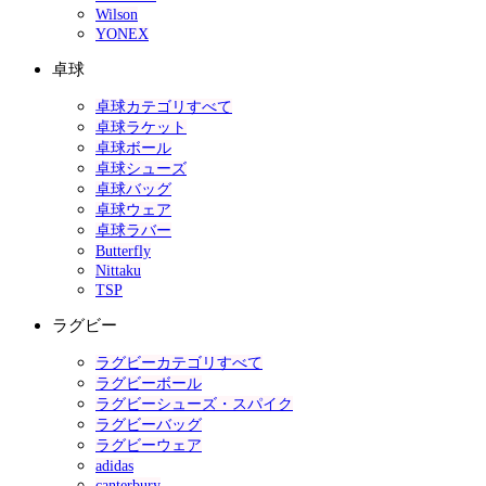
Wilson
YONEX
卓球
卓球カテゴリすべて
卓球ラケット
卓球ボール
卓球シューズ
卓球バッグ
卓球ウェア
卓球ラバー
Butterfly
Nittaku
TSP
ラグビー
ラグビーカテゴリすべて
ラグビーボール
ラグビーシューズ・スパイク
ラグビーバッグ
ラグビーウェア
adidas
canterbury