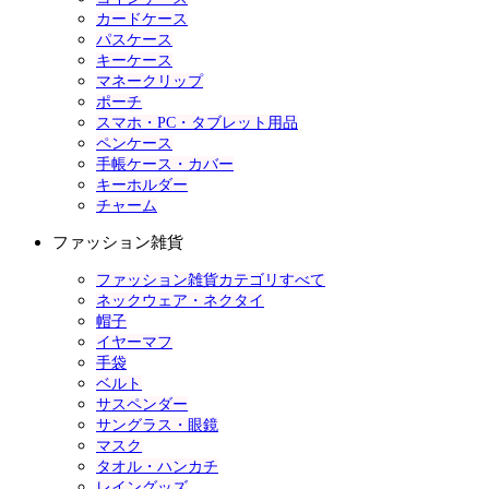
カードケース
パスケース
キーケース
マネークリップ
ポーチ
スマホ・PC・タブレット用品
ペンケース
手帳ケース・カバー
キーホルダー
チャーム
ファッション雑貨
ファッション雑貨カテゴリすべて
ネックウェア・ネクタイ
帽子
イヤーマフ
手袋
ベルト
サスペンダー
サングラス・眼鏡
マスク
タオル・ハンカチ
レイングッズ