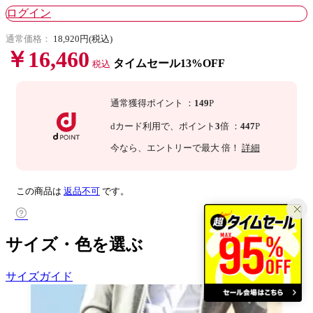
ログイン
通常価格：
18,920円(税込)
￥16,460
タイムセール13%OFF
税込
通常獲得ポイント
：
149
P
dカード利用で、
ポイント
3
倍
：
447
P
今なら
、エントリーで最大
倍！
詳細
この商品は
返品不可
です。
サイズ・色を選ぶ
サイズガイド