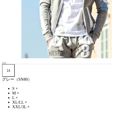
1
/
12
14
グレー（SN80）
S
×
M
×
L
×
XL/LL
×
XXL/3L
×