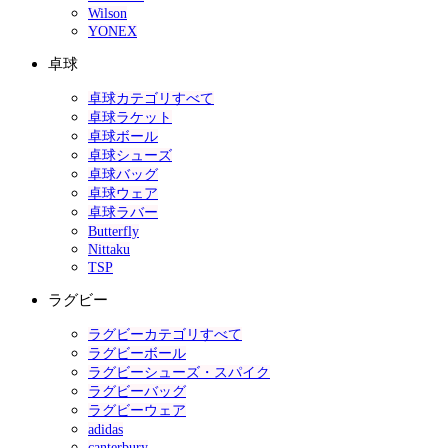
Wilson
YONEX
卓球
卓球カテゴリすべて
卓球ラケット
卓球ボール
卓球シューズ
卓球バッグ
卓球ウェア
卓球ラバー
Butterfly
Nittaku
TSP
ラグビー
ラグビーカテゴリすべて
ラグビーボール
ラグビーシューズ・スパイク
ラグビーバッグ
ラグビーウェア
adidas
canterbury