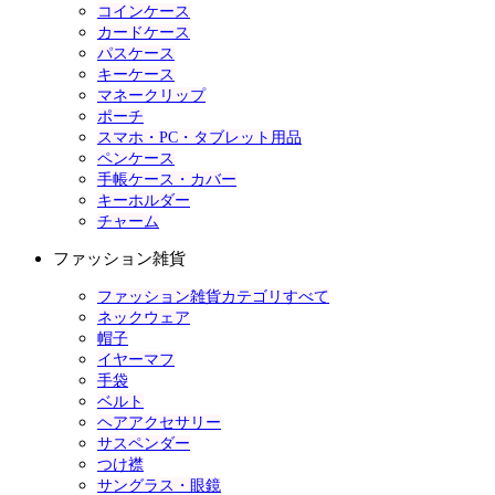
コインケース
カードケース
パスケース
キーケース
マネークリップ
ポーチ
スマホ・PC・タブレット用品
ペンケース
手帳ケース・カバー
キーホルダー
チャーム
ファッション雑貨
ファッション雑貨カテゴリすべて
ネックウェア
帽子
イヤーマフ
手袋
ベルト
ヘアアクセサリー
サスペンダー
つけ襟
サングラス・眼鏡