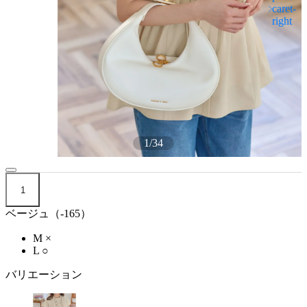
1
/
34
1
ベージュ（-165）
M
×
L
○
バリエーション