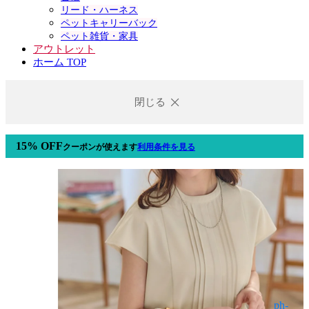
リード・ハーネス
ペットキャリーバック
ペット雑貨・家具
アウトレット
ホーム TOP
閉じる
15% OFF
クーポン
が使えます
利用条件を見る