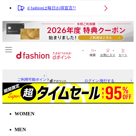
d fashionは毎日お得宣言!!
検索
お気に入り
カート
ご利用可能ポイント
ログイン/発行する
WOMEN
MEN