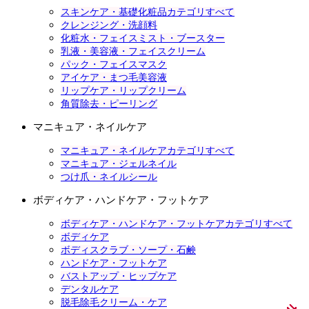
スキンケア・基礎化粧品カテゴリすべて
クレンジング・洗顔料
化粧水・フェイスミスト・ブースター
乳液・美容液・フェイスクリーム
パック・フェイスマスク
アイケア・まつ毛美容液
リップケア・リップクリーム
角質除去・ピーリング
マニキュア・ネイルケア
マニキュア・ネイルケアカテゴリすべて
マニキュア・ジェルネイル
つけ爪・ネイルシール
ボディケア・ハンドケア・フットケア
ボディケア・ハンドケア・フットケアカテゴリすべて
ボディケア
ボディスクラブ・ソープ・石鹸
ハンドケア・フットケア
バストアップ・ヒップケア
デンタルケア
脱毛除毛クリーム・ケア