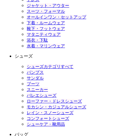
ジャケット・アウター
スーツ・フォーマル
オールインワン・セットアップ
下着・ルームウェア
靴下・フットウェア
マタニティウェア
浴衣・下駄
水着・マリンウェア
シューズ
シューズカテゴリすべて
パンプス
サンダル
ブーツ
スニーカー
バレエシューズ
ローファー・ドレスシューズ
モカシン・カジュアルシューズ
レイン・スノーシューズ
コンフォートシューズ
シューケア・靴用品
バッグ