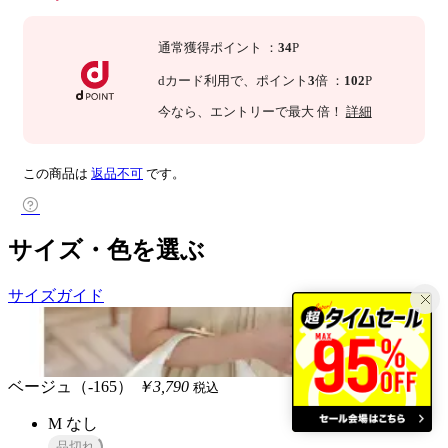
通常獲得ポイント
：
34
P
dカード利用で、
ポイント
3
倍
：
102
P
今なら
、エントリーで最大
倍！
詳細
この商品は
返品不可
です。
サイズ・色を選ぶ
サイズガイド
ベージュ（-165）
￥3,790
税込
M
なし
品切れ