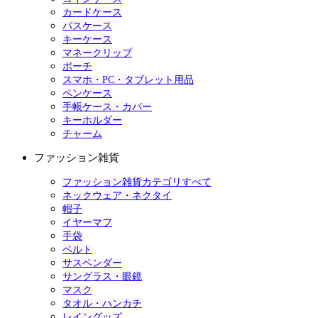
カードケース
パスケース
キーケース
マネークリップ
ポーチ
スマホ・PC・タブレット用品
ペンケース
手帳ケース・カバー
キーホルダー
チャーム
ファッション雑貨
ファッション雑貨カテゴリすべて
ネックウェア・ネクタイ
帽子
イヤーマフ
手袋
ベルト
サスペンダー
サングラス・眼鏡
マスク
タオル・ハンカチ
レイングッズ