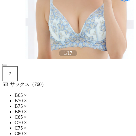
1
/
17
2
SB-サックス（760）
B65
×
B70
×
B75
×
B80
×
C65
×
C70
×
C75
×
C80
×