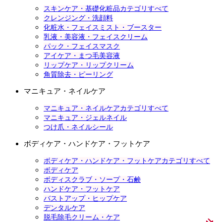
スキンケア・基礎化粧品カテゴリすべて
クレンジング・洗顔料
化粧水・フェイスミスト・ブースター
乳液・美容液・フェイスクリーム
パック・フェイスマスク
アイケア・まつ毛美容液
リップケア・リップクリーム
角質除去・ピーリング
マニキュア・ネイルケア
マニキュア・ネイルケアカテゴリすべて
マニキュア・ジェルネイル
つけ爪・ネイルシール
ボディケア・ハンドケア・フットケア
ボディケア・ハンドケア・フットケアカテゴリすべて
ボディケア
ボディスクラブ・ソープ・石鹸
ハンドケア・フットケア
バストアップ・ヒップケア
デンタルケア
脱毛除毛クリーム・ケア