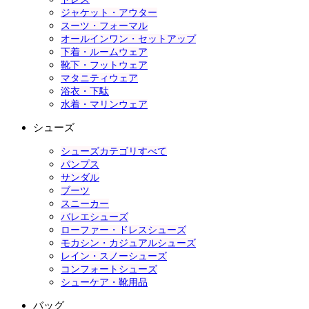
ジャケット・アウター
スーツ・フォーマル
オールインワン・セットアップ
下着・ルームウェア
靴下・フットウェア
マタニティウェア
浴衣・下駄
水着・マリンウェア
シューズ
シューズカテゴリすべて
パンプス
サンダル
ブーツ
スニーカー
バレエシューズ
ローファー・ドレスシューズ
モカシン・カジュアルシューズ
レイン・スノーシューズ
コンフォートシューズ
シューケア・靴用品
バッグ