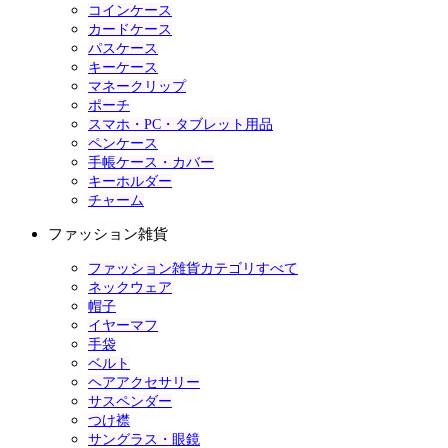
コインケース
カードケース
パスケース
キーケース
マネークリップ
ポーチ
スマホ・PC・タブレット用品
ペンケース
手帳ケース・カバー
キーホルダー
チャーム
ファッション雑貨
ファッション雑貨カテゴリすべて
ネックウェア
帽子
イヤーマフ
手袋
ベルト
ヘアアクセサリー
サスペンダー
つけ襟
サングラス・眼鏡