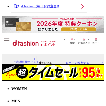
d fashionは毎日お得宣言!!
検索
お気に入り
カート
ご利用可能ポイント
ログイン/発行する
WOMEN
MEN