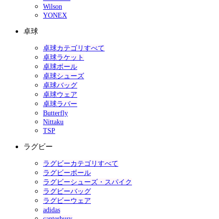
Wilson
YONEX
卓球
卓球カテゴリすべて
卓球ラケット
卓球ボール
卓球シューズ
卓球バッグ
卓球ウェア
卓球ラバー
Butterfly
Nittaku
TSP
ラグビー
ラグビーカテゴリすべて
ラグビーボール
ラグビーシューズ・スパイク
ラグビーバッグ
ラグビーウェア
adidas
canterbury