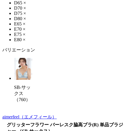
D65
×
D70
×
D75
×
D80
×
E65
×
E70
×
E75
×
E80
×
バリエーション
SB-サッ
クス
（760）
aimerfeel
（エメフィール）
グリッターフラワー バーレスク脇高ブラ(R) 単品ブラジ