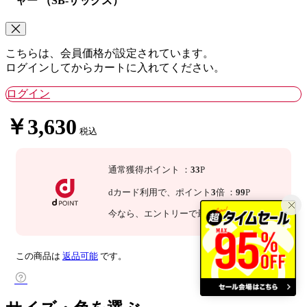
ャー （SB-サックス）
こちらは、会員価格が設定されています。
ログインしてからカートに入れてください。
ログイン
￥3,630
税込
通常獲得ポイント
：
33
P
dカード利用で、
ポイント
3
倍
：
99
P
今なら
、エントリーで最大
倍！
詳細
この商品は
返品可能
です。