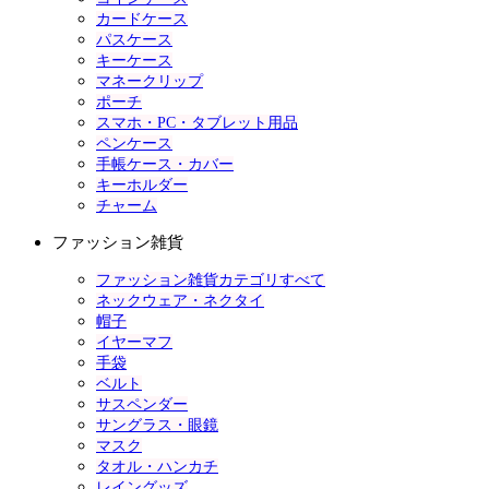
カードケース
パスケース
キーケース
マネークリップ
ポーチ
スマホ・PC・タブレット用品
ペンケース
手帳ケース・カバー
キーホルダー
チャーム
ファッション雑貨
ファッション雑貨カテゴリすべて
ネックウェア・ネクタイ
帽子
イヤーマフ
手袋
ベルト
サスペンダー
サングラス・眼鏡
マスク
タオル・ハンカチ
レイングッズ