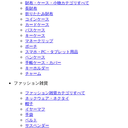
財布・ケース・小物カテゴリすべて
長財布
折りたたみ財布
コインケース
カードケース
パスケース
キーケース
マネークリップ
ポーチ
スマホ・PC・タブレット用品
ペンケース
手帳ケース・カバー
キーホルダー
チャーム
ファッション雑貨
ファッション雑貨カテゴリすべて
ネックウェア・ネクタイ
帽子
イヤーマフ
手袋
ベルト
サスペンダー