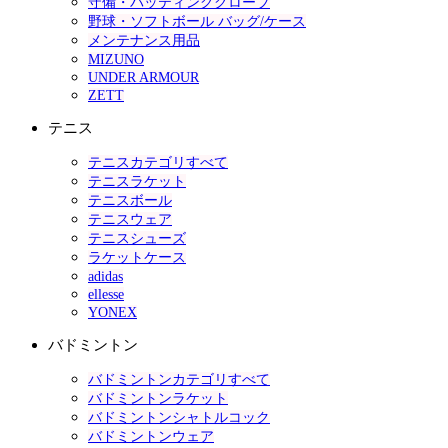
守備・バッティンググローブ
野球・ソフトボール バッグ/ケース
メンテナンス用品
MIZUNO
UNDER ARMOUR
ZETT
テニス
テニスカテゴリすべて
テニスラケット
テニスボール
テニスウェア
テニスシューズ
ラケットケース
adidas
ellesse
YONEX
バドミントン
バドミントンカテゴリすべて
バドミントンラケット
バドミントンシャトルコック
バドミントンウェア