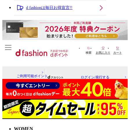
d fashionは毎日お得宣言!!
検索
お気に入り
カート
ご利用可能ポイント
ログイン/発行する
WOMEN