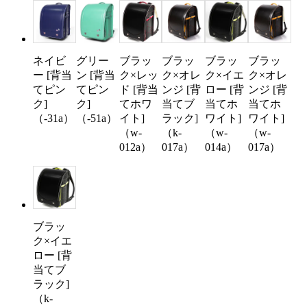
ネイビ
グリー
ブラッ
ブラッ
ブラッ
ブラッ
ー [背当
ン [背当
ク×レッ
ク×オレ
ク×イエ
ク×オレ
てピン
てピン
ド [背当
ンジ [背
ロー [背
ンジ [背
ク]
ク]
てホワ
当てブ
当てホ
当てホ
（-31a）
（-51a）
イト]
ラック]
ワイト]
ワイト]
（w-
（k-
（w-
（w-
012a）
017a）
014a）
017a）
ブラッ
ク×イエ
ロー [背
当てブ
ラック]
（k-