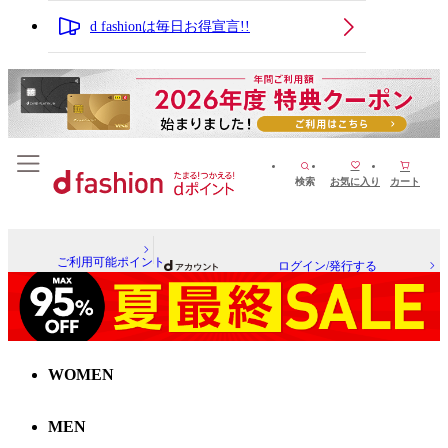
d fashionは毎日お得宣言!!
検索
お気に入り
カート
ご利用可能ポイント
ログイン/発行する
WOMEN
MEN