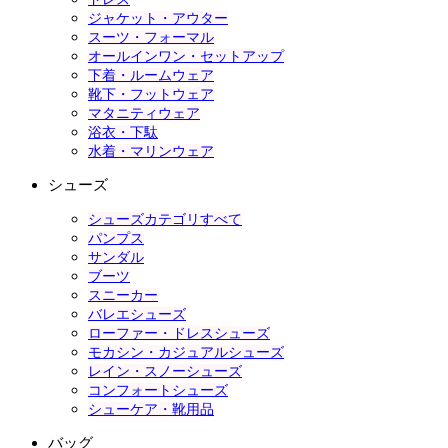
ジャケット・アウター
スーツ・フォーマル
オールインワン・セットアップ
下着・ルームウェア
靴下・フットウェア
マタニティウェア
浴衣・下駄
水着・マリンウェア
シューズ
シューズカテゴリすべて
パンプス
サンダル
ブーツ
スニーカー
バレエシューズ
ローファー・ドレスシューズ
モカシン・カジュアルシューズ
レイン・スノーシューズ
コンフォートシューズ
シューケア・靴用品
バッグ