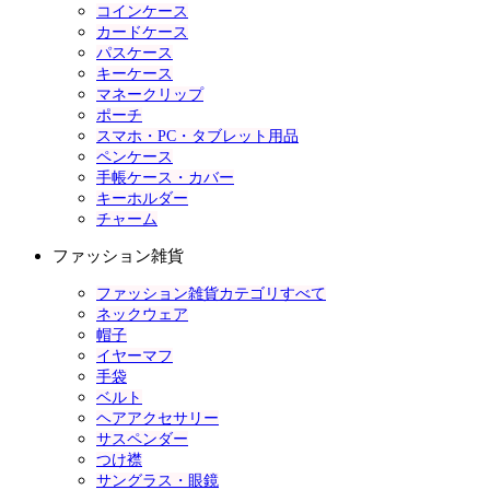
コインケース
カードケース
パスケース
キーケース
マネークリップ
ポーチ
スマホ・PC・タブレット用品
ペンケース
手帳ケース・カバー
キーホルダー
チャーム
ファッション雑貨
ファッション雑貨カテゴリすべて
ネックウェア
帽子
イヤーマフ
手袋
ベルト
ヘアアクセサリー
サスペンダー
つけ襟
サングラス・眼鏡