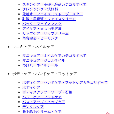
スキンケア・基礎化粧品カテゴリすべて
クレンジング・洗顔料
化粧水・フェイスミスト・ブースター
乳液・美容液・フェイスクリーム
パック・フェイスマスク
アイケア・まつ毛美容液
リップケア・リップクリーム
角質除去・ピーリング
マニキュア・ネイルケア
マニキュア・ネイルケアカテゴリすべて
マニキュア・ジェルネイル
つけ爪・ネイルシール
ボディケア・ハンドケア・フットケア
ボディケア・ハンドケア・フットケアカテゴリすべて
ボディケア
ボディスクラブ・ソープ・石鹸
ハンドケア・フットケア
バストアップ・ヒップケア
デンタルケア
脱毛除毛クリーム・ケア