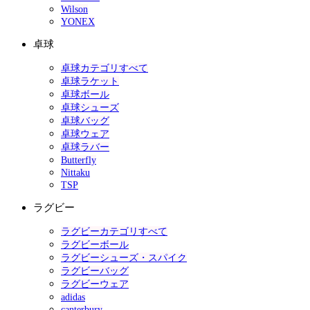
Wilson
YONEX
卓球
卓球カテゴリすべて
卓球ラケット
卓球ボール
卓球シューズ
卓球バッグ
卓球ウェア
卓球ラバー
Butterfly
Nittaku
TSP
ラグビー
ラグビーカテゴリすべて
ラグビーボール
ラグビーシューズ・スパイク
ラグビーバッグ
ラグビーウェア
adidas
canterbury