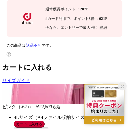
通常獲得ポイント
：
207
P
dカード利用で、
ポイント
3
倍
：
621
P
今なら
、エントリーで最大
倍！
詳細
この商品は
返品不可
です。
カートに入れる
サイズガイド
ピンク（-62a）
￥22,800
税込
4Lサイズ（A4ファイル収納サイズ）/FREE
在庫あり
カートに入れる