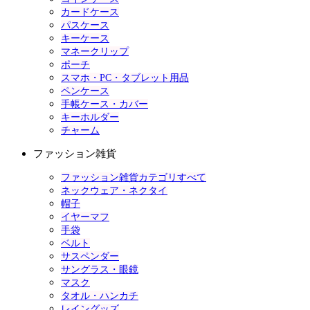
カードケース
パスケース
キーケース
マネークリップ
ポーチ
スマホ・PC・タブレット用品
ペンケース
手帳ケース・カバー
キーホルダー
チャーム
ファッション雑貨
ファッション雑貨カテゴリすべて
ネックウェア・ネクタイ
帽子
イヤーマフ
手袋
ベルト
サスペンダー
サングラス・眼鏡
マスク
タオル・ハンカチ
レイングッズ