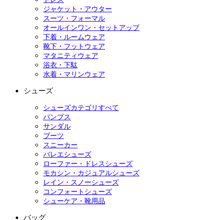
ジャケット・アウター
スーツ・フォーマル
オールインワン・セットアップ
下着・ルームウェア
靴下・フットウェア
マタニティウェア
浴衣・下駄
水着・マリンウェア
シューズ
シューズカテゴリすべて
パンプス
サンダル
ブーツ
スニーカー
バレエシューズ
ローファー・ドレスシューズ
モカシン・カジュアルシューズ
レイン・スノーシューズ
コンフォートシューズ
シューケア・靴用品
バッグ