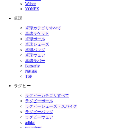
Wilson
YONEX
卓球
卓球カテゴリすべて
卓球ラケット
卓球ボール
卓球シューズ
卓球バッグ
卓球ウェア
卓球ラバー
Butterfly
Nittaku
TSP
ラグビー
ラグビーカテゴリすべて
ラグビーボール
ラグビーシューズ・スパイク
ラグビーバッグ
ラグビーウェア
adidas
canterbury