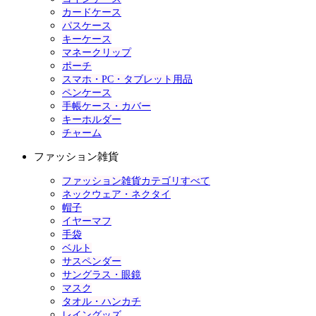
カードケース
パスケース
キーケース
マネークリップ
ポーチ
スマホ・PC・タブレット用品
ペンケース
手帳ケース・カバー
キーホルダー
チャーム
ファッション雑貨
ファッション雑貨カテゴリすべて
ネックウェア・ネクタイ
帽子
イヤーマフ
手袋
ベルト
サスペンダー
サングラス・眼鏡
マスク
タオル・ハンカチ
レイングッズ