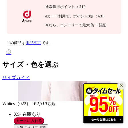
通常獲得ポイント
：
21
P
dカード利用で、
ポイント
3
倍
：
63
P
今なら
、エントリーで最大
倍！
詳細
この商品は
返品不可
です。
サイズ・色を選ぶ
サイズガイド
Whites（022）
￥2,310
税込
XS-
在庫あり
カートに入れる
お気に入りに追加