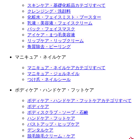
スキンケア・基礎化粧品カテゴリすべて
クレンジング・洗顔料
化粧水・フェイスミスト・ブースター
乳液・美容液・フェイスクリーム
パック・フェイスマスク
アイケア・まつ毛美容液
リップケア・リップクリーム
角質除去・ピーリング
マニキュア・ネイルケア
マニキュア・ネイルケアカテゴリすべて
マニキュア・ジェルネイル
つけ爪・ネイルシール
ボディケア・ハンドケア・フットケア
ボディケア・ハンドケア・フットケアカテゴリすべて
ボディケア
ボディスクラブ・ソープ・石鹸
ハンドケア・フットケア
バストアップ・ヒップケア
デンタルケア
脱毛除毛クリーム・ケア