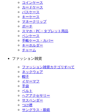
コインケース
カードケース
パスケース
キーケース
マネークリップ
ポーチ
スマホ・PC・タブレット用品
ペンケース
手帳ケース・カバー
キーホルダー
チャーム
ファッション雑貨
ファッション雑貨カテゴリすべて
ネックウェア
帽子
イヤーマフ
手袋
ベルト
ヘアアクセサリー
サスペンダー
つけ襟
サングラス・眼鏡