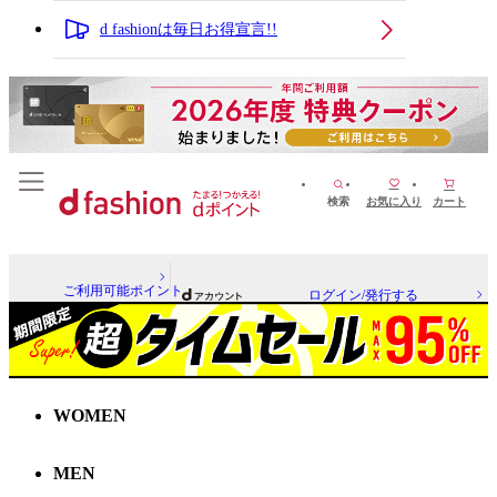
d fashionは毎日お得宣言!!
検索
お気に入り
カート
ご利用可能ポイント
ログイン/発行する
WOMEN
MEN