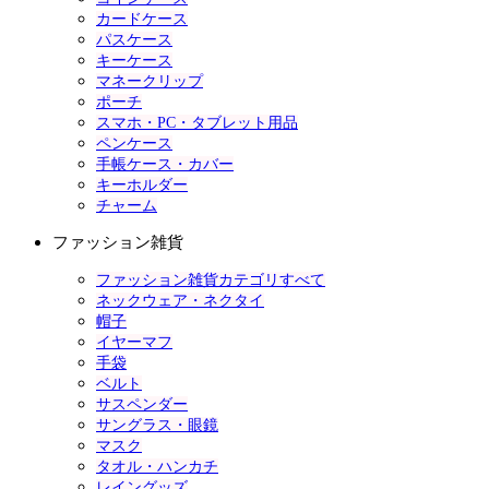
カードケース
パスケース
キーケース
マネークリップ
ポーチ
スマホ・PC・タブレット用品
ペンケース
手帳ケース・カバー
キーホルダー
チャーム
ファッション雑貨
ファッション雑貨カテゴリすべて
ネックウェア・ネクタイ
帽子
イヤーマフ
手袋
ベルト
サスペンダー
サングラス・眼鏡
マスク
タオル・ハンカチ
レイングッズ