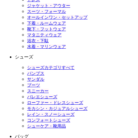
ジャケット・アウター
スーツ・フォーマル
オールインワン・セットアップ
下着・ルームウェア
靴下・フットウェア
マタニティウェア
浴衣・下駄
水着・マリンウェア
シューズ
シューズカテゴリすべて
パンプス
サンダル
ブーツ
スニーカー
バレエシューズ
ローファー・ドレスシューズ
モカシン・カジュアルシューズ
レイン・スノーシューズ
コンフォートシューズ
シューケア・靴用品
バッグ