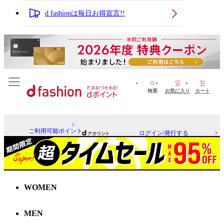
d fashionは毎日お得宣言!!
検索
お気に入り
カート
ご利用可能ポイント
ログイン/発行する
WOMEN
MEN