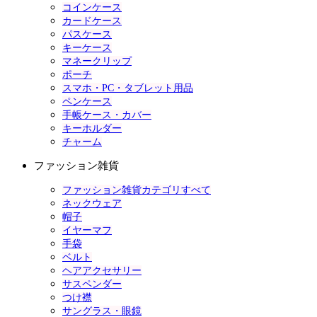
コインケース
カードケース
パスケース
キーケース
マネークリップ
ポーチ
スマホ・PC・タブレット用品
ペンケース
手帳ケース・カバー
キーホルダー
チャーム
ファッション雑貨
ファッション雑貨カテゴリすべて
ネックウェア
帽子
イヤーマフ
手袋
ベルト
ヘアアクセサリー
サスペンダー
つけ襟
サングラス・眼鏡