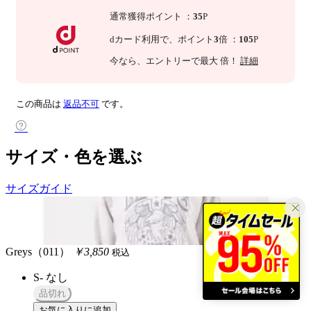
通常獲得ポイント
：
35
P
dカード利用で、
ポイント
3
倍
：
105
P
今なら
、エントリーで最大
倍！
詳細
この商品は
返品不可
です。
サイズ・色を選ぶ
サイズガイド
Greys（011）
￥3,850
税込
S-
なし
品切れ
お気に入りに追加