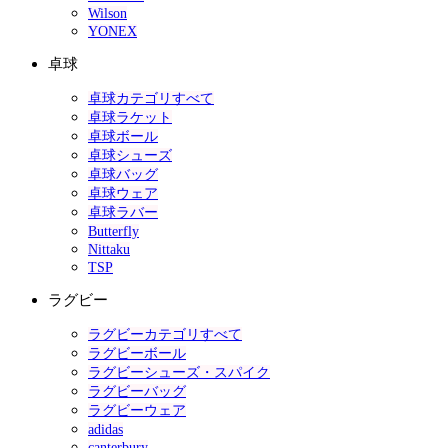
Wilson
YONEX
卓球
卓球カテゴリすべて
卓球ラケット
卓球ボール
卓球シューズ
卓球バッグ
卓球ウェア
卓球ラバー
Butterfly
Nittaku
TSP
ラグビー
ラグビーカテゴリすべて
ラグビーボール
ラグビーシューズ・スパイク
ラグビーバッグ
ラグビーウェア
adidas
canterbury