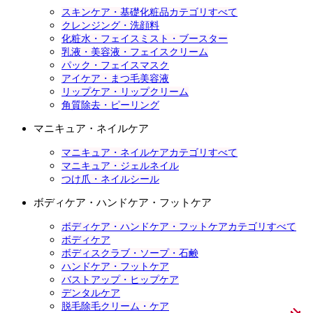
スキンケア・基礎化粧品カテゴリすべて
クレンジング・洗顔料
化粧水・フェイスミスト・ブースター
乳液・美容液・フェイスクリーム
パック・フェイスマスク
アイケア・まつ毛美容液
リップケア・リップクリーム
角質除去・ピーリング
マニキュア・ネイルケア
マニキュア・ネイルケアカテゴリすべて
マニキュア・ジェルネイル
つけ爪・ネイルシール
ボディケア・ハンドケア・フットケア
ボディケア・ハンドケア・フットケアカテゴリすべて
ボディケア
ボディスクラブ・ソープ・石鹸
ハンドケア・フットケア
バストアップ・ヒップケア
デンタルケア
脱毛除毛クリーム・ケア