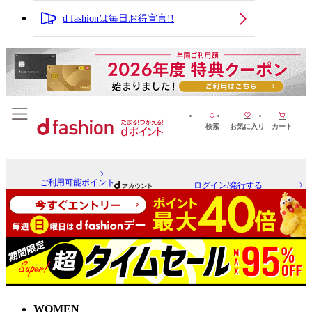
d fashionは毎日お得宣言!!
検索
お気に入り
カート
ご利用可能ポイント
ログイン/発行する
WOMEN