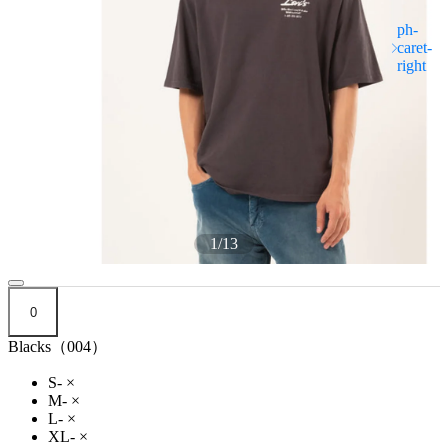
1
/
13
0
Blacks（004）
S-
×
M-
×
L-
×
XL-
×