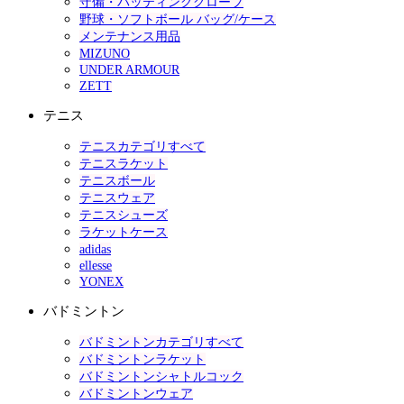
守備・バッティンググローブ
野球・ソフトボール バッグ/ケース
メンテナンス用品
MIZUNO
UNDER ARMOUR
ZETT
テニス
テニスカテゴリすべて
テニスラケット
テニスボール
テニスウェア
テニスシューズ
ラケットケース
adidas
ellesse
YONEX
バドミントン
バドミントンカテゴリすべて
バドミントンラケット
バドミントンシャトルコック
バドミントンウェア