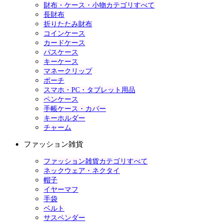
財布・ケース・小物カテゴリすべて
長財布
折りたたみ財布
コインケース
カードケース
パスケース
キーケース
マネークリップ
ポーチ
スマホ・PC・タブレット用品
ペンケース
手帳ケース・カバー
キーホルダー
チャーム
ファッション雑貨
ファッション雑貨カテゴリすべて
ネックウェア・ネクタイ
帽子
イヤーマフ
手袋
ベルト
サスペンダー