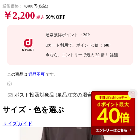
通常価格：
4,400円(税込)
￥2,200
50%OFF
税込
通常獲得ポイント
：
20
P
dカード利用で、
ポイント
3
倍
：
60
P
今なら
、エントリーで最大
20
倍！
詳細
この商品は
返品不可
です。
ポスト投函対象品 (単品注文の場合)
サイズ・色を選ぶ
サイズガイド