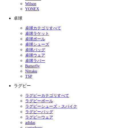
Wilson
YONEX
卓球
卓球カテゴリすべて
卓球ラケット
卓球ボール
卓球シューズ
卓球バッグ
卓球ウェア
卓球ラバー
Butterfly
Nittaku
TSP
ラグビー
ラグビーカテゴリすべて
ラグビーボール
ラグビーシューズ・スパイク
ラグビーバッグ
ラグビーウェア
adidas
canterbury