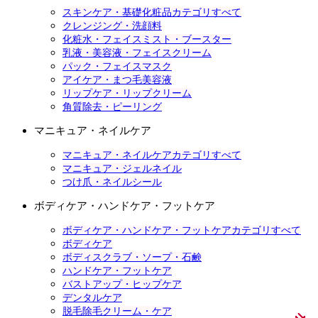
スキンケア・基礎化粧品カテゴリすべて
クレンジング・洗顔料
化粧水・フェイスミスト・ブースター
乳液・美容液・フェイスクリーム
パック・フェイスマスク
アイケア・まつ毛美容液
リップケア・リップクリーム
角質除去・ピーリング
マニキュア・ネイルケア
マニキュア・ネイルケアカテゴリすべて
マニキュア・ジェルネイル
つけ爪・ネイルシール
ボディケア・ハンドケア・フットケア
ボディケア・ハンドケア・フットケアカテゴリすべて
ボディケア
ボディスクラブ・ソープ・石鹸
ハンドケア・フットケア
バストアップ・ヒップケア
デンタルケア
脱毛除毛クリーム・ケア