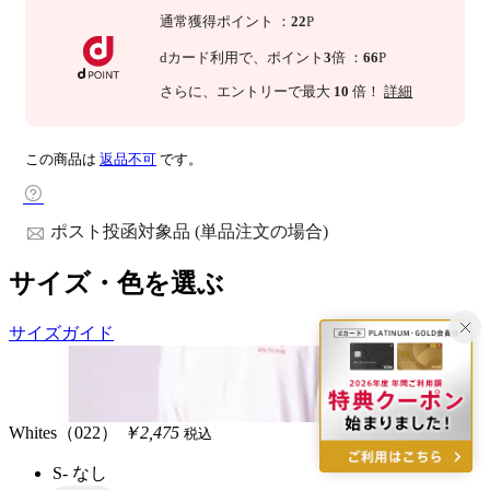
通常獲得ポイント
：
22
P
dカード利用で、
ポイント
3
倍
：
66
P
さらに
、エントリーで最大
10
倍！
詳細
この商品は
返品不可
です。
ポスト投函対象品 (単品注文の場合)
サイズ・色を選ぶ
サイズガイド
Whites（022）
￥2,475
税込
S-
なし