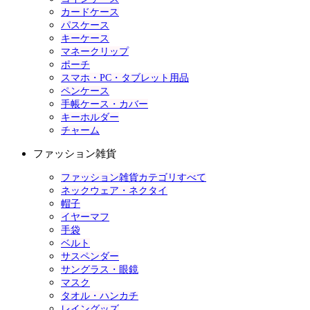
カードケース
パスケース
キーケース
マネークリップ
ポーチ
スマホ・PC・タブレット用品
ペンケース
手帳ケース・カバー
キーホルダー
チャーム
ファッション雑貨
ファッション雑貨カテゴリすべて
ネックウェア・ネクタイ
帽子
イヤーマフ
手袋
ベルト
サスペンダー
サングラス・眼鏡
マスク
タオル・ハンカチ
レイングッズ