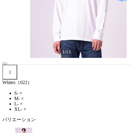
1
/
13
1
Whites（022）
S-
×
M-
×
L-
×
XL-
×
バリエーション