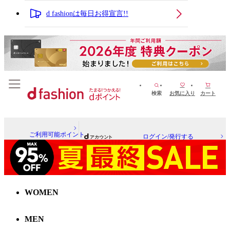
d fashionは毎日お得宣言!!
検索
お気に入り
カート
ご利用可能ポイント
ログイン/発行する
WOMEN
MEN