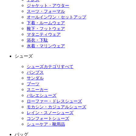
ジャケット・アウター
スーツ・フォーマル
オールインワン・セットアップ
下着・ルームウェア
靴下・フットウェア
マタニティウェア
浴衣・下駄
水着・マリンウェア
シューズ
シューズカテゴリすべて
パンプス
サンダル
ブーツ
スニーカー
バレエシューズ
ローファー・ドレスシューズ
モカシン・カジュアルシューズ
レイン・スノーシューズ
コンフォートシューズ
シューケア・靴用品
バッグ