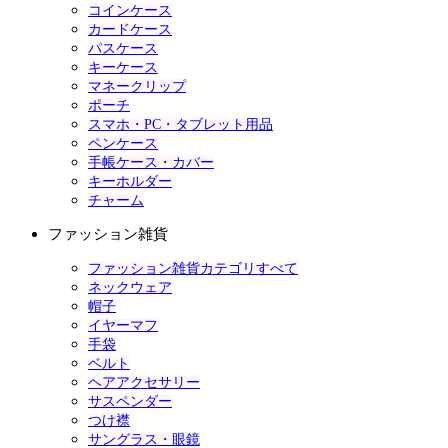
コインケース
カードケース
パスケース
キーケース
マネークリップ
ポーチ
スマホ・PC・タブレット用品
ペンケース
手帳ケース・カバー
キーホルダー
チャーム
ファッション雑貨
ファッション雑貨カテゴリすべて
ネックウェア
帽子
イヤーマフ
手袋
ベルト
ヘアアクセサリー
サスペンダー
つけ襟
サングラス・眼鏡