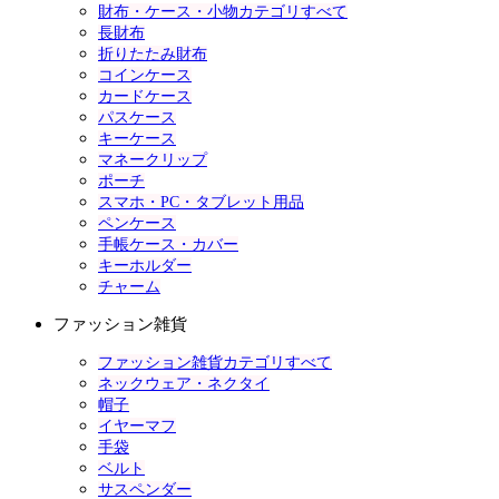
財布・ケース・小物カテゴリすべて
長財布
折りたたみ財布
コインケース
カードケース
パスケース
キーケース
マネークリップ
ポーチ
スマホ・PC・タブレット用品
ペンケース
手帳ケース・カバー
キーホルダー
チャーム
ファッション雑貨
ファッション雑貨カテゴリすべて
ネックウェア・ネクタイ
帽子
イヤーマフ
手袋
ベルト
サスペンダー