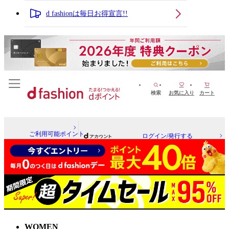
d fashionは毎日お得宣言!!
検索
お気に入り
カート
ご利用可能ポイント
ログイン/発行する
WOMEN