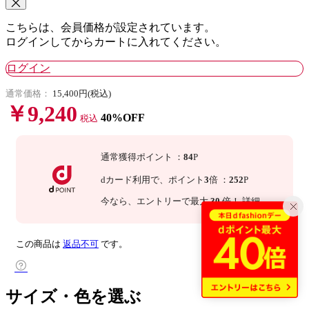
こちらは、会員価格が設定されています。
ログインしてからカートに入れてください。
ログイン
通常価格：
15,400円(税込)
￥9,240
40%OFF
税込
通常獲得ポイント
：
84
P
dカード利用で、
ポイント
3
倍
：
252
P
今なら
、エントリーで最大
30
倍！
詳細
この商品は
返品不可
です。
サイズ・色を選ぶ