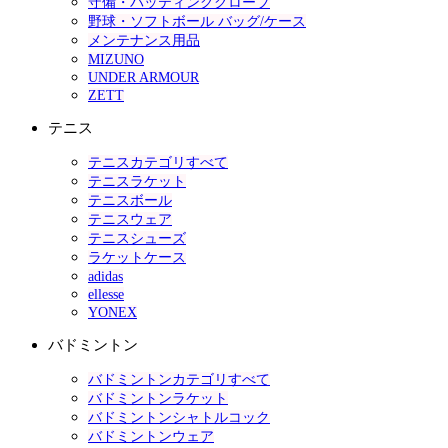
守備・バッティンググローブ
野球・ソフトボール バッグ/ケース
メンテナンス用品
MIZUNO
UNDER ARMOUR
ZETT
テニス
テニスカテゴリすべて
テニスラケット
テニスボール
テニスウェア
テニスシューズ
ラケットケース
adidas
ellesse
YONEX
バドミントン
バドミントンカテゴリすべて
バドミントンラケット
バドミントンシャトルコック
バドミントンウェア