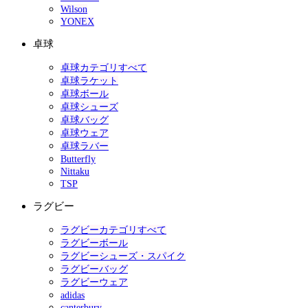
Wilson
YONEX
卓球
卓球カテゴリすべて
卓球ラケット
卓球ボール
卓球シューズ
卓球バッグ
卓球ウェア
卓球ラバー
Butterfly
Nittaku
TSP
ラグビー
ラグビーカテゴリすべて
ラグビーボール
ラグビーシューズ・スパイク
ラグビーバッグ
ラグビーウェア
adidas
canterbury