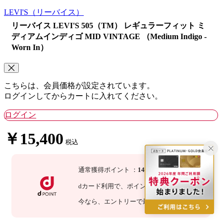
LEVI'S
（リーバイス）
リーバイス LEVI'S 505（TM） レギュラーフィット ミ
ディアムインディゴ MID VINTAGE （Medium Indigo -
Worn In）
こちらは、会員価格が設定されています。
ログインしてからカートに入れてください。
ログイン
￥15,400
税込
通常獲得ポイント
：
140
P
dカード利用で、
ポイント
3
倍
：
420
P
今なら
、エントリーで最大
倍！
詳細