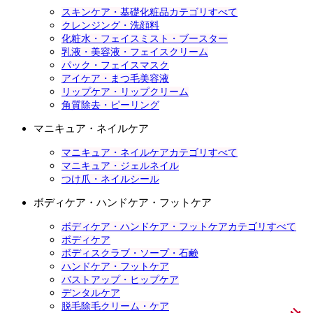
スキンケア・基礎化粧品カテゴリすべて
クレンジング・洗顔料
化粧水・フェイスミスト・ブースター
乳液・美容液・フェイスクリーム
パック・フェイスマスク
アイケア・まつ毛美容液
リップケア・リップクリーム
角質除去・ピーリング
マニキュア・ネイルケア
マニキュア・ネイルケアカテゴリすべて
マニキュア・ジェルネイル
つけ爪・ネイルシール
ボディケア・ハンドケア・フットケア
ボディケア・ハンドケア・フットケアカテゴリすべて
ボディケア
ボディスクラブ・ソープ・石鹸
ハンドケア・フットケア
バストアップ・ヒップケア
デンタルケア
脱毛除毛クリーム・ケア