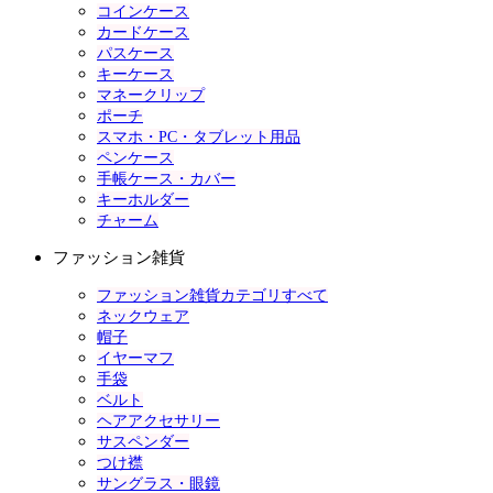
コインケース
カードケース
パスケース
キーケース
マネークリップ
ポーチ
スマホ・PC・タブレット用品
ペンケース
手帳ケース・カバー
キーホルダー
チャーム
ファッション雑貨
ファッション雑貨カテゴリすべて
ネックウェア
帽子
イヤーマフ
手袋
ベルト
ヘアアクセサリー
サスペンダー
つけ襟
サングラス・眼鏡