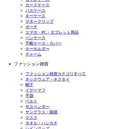
カードケース
パスケース
キーケース
マネークリップ
ポーチ
スマホ・PC・タブレット用品
ペンケース
手帳ケース・カバー
キーホルダー
チャーム
ファッション雑貨
ファッション雑貨カテゴリすべて
ネックウェア・ネクタイ
帽子
イヤーマフ
手袋
ベルト
サスペンダー
サングラス・眼鏡
マスク
タオル・ハンカチ
レイングッズ