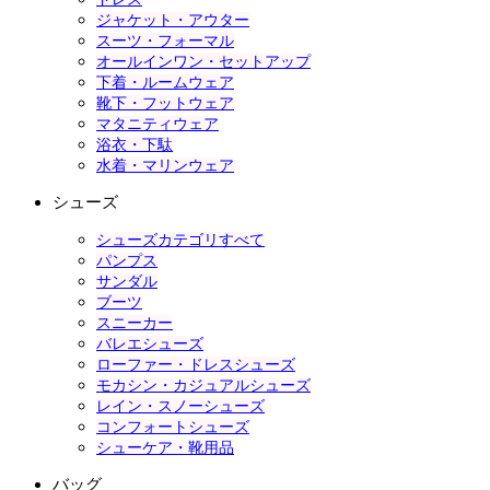
ジャケット・アウター
スーツ・フォーマル
オールインワン・セットアップ
下着・ルームウェア
靴下・フットウェア
マタニティウェア
浴衣・下駄
水着・マリンウェア
シューズ
シューズカテゴリすべて
パンプス
サンダル
ブーツ
スニーカー
バレエシューズ
ローファー・ドレスシューズ
モカシン・カジュアルシューズ
レイン・スノーシューズ
コンフォートシューズ
シューケア・靴用品
バッグ