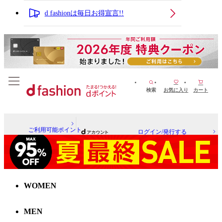
d fashionは毎日お得宣言!!
検索
お気に入り
カート
ご利用可能ポイント
ログイン/発行する
WOMEN
MEN