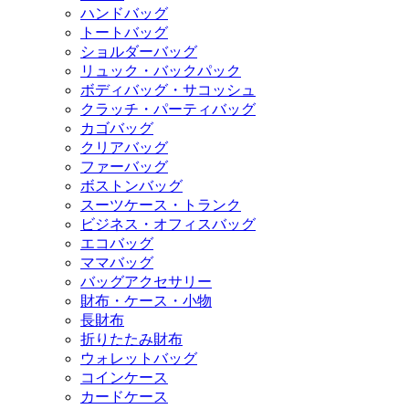
ハンドバッグ
トートバッグ
ショルダーバッグ
リュック・バックパック
ボディバッグ・サコッシュ
クラッチ・パーティバッグ
カゴバッグ
クリアバッグ
ファーバッグ
ボストンバッグ
スーツケース・トランク
ビジネス・オフィスバッグ
エコバッグ
ママバッグ
バッグアクセサリー
財布・ケース・小物
長財布
折りたたみ財布
ウォレットバッグ
コインケース
カードケース