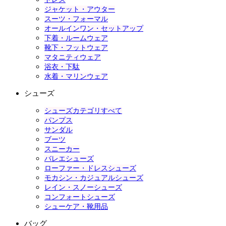
ジャケット・アウター
スーツ・フォーマル
オールインワン・セットアップ
下着・ルームウェア
靴下・フットウェア
マタニティウェア
浴衣・下駄
水着・マリンウェア
シューズ
シューズカテゴリすべて
パンプス
サンダル
ブーツ
スニーカー
バレエシューズ
ローファー・ドレスシューズ
モカシン・カジュアルシューズ
レイン・スノーシューズ
コンフォートシューズ
シューケア・靴用品
バッグ