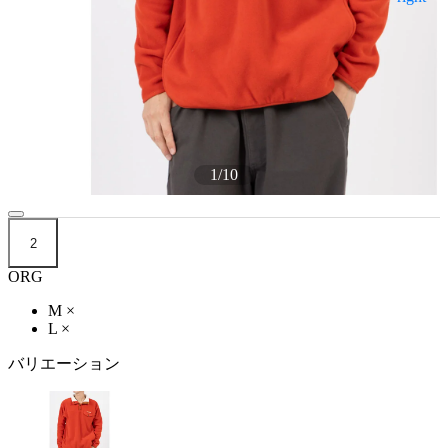
1
/
10
2
ORG
M
×
L
×
バリエーション