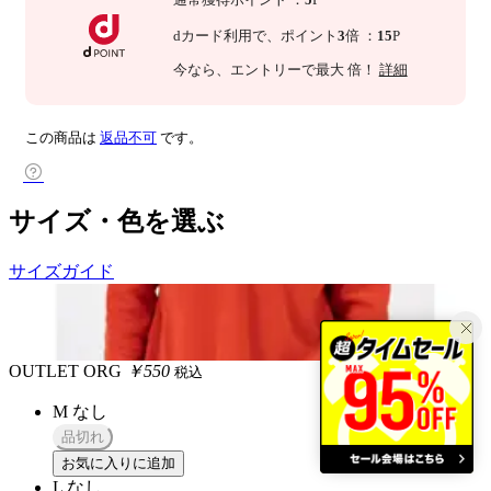
dカード利用で、
ポイント
3
倍
：
15
P
今なら
、エントリーで最大
倍！
詳細
この商品は
返品不可
です。
サイズ・色を選ぶ
サイズガイド
OUTLET
ORG
￥550
税込
M
なし
品切れ
お気に入りに追加
L
なし