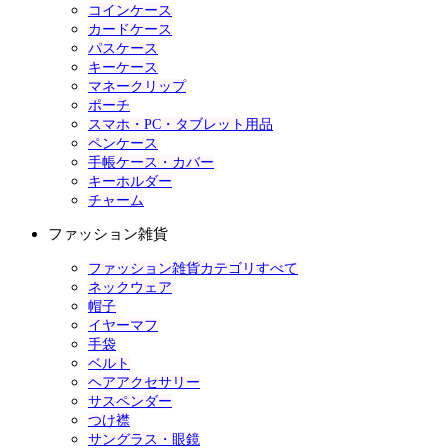
コインケース
カードケース
パスケース
キーケース
マネークリップ
ポーチ
スマホ・PC・タブレット用品
ペンケース
手帳ケース・カバー
キーホルダー
チャーム
ファッション雑貨
ファッション雑貨カテゴリすべて
ネックウェア
帽子
イヤーマフ
手袋
ベルト
ヘアアクセサリー
サスペンダー
つけ襟
サングラス・眼鏡