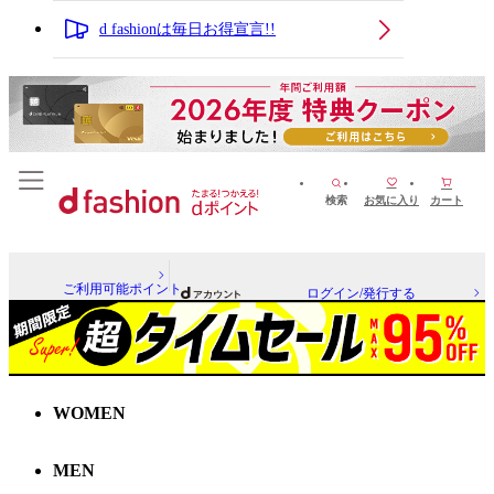
d fashionは毎日お得宣言!!
検索
お気に入り
カート
ご利用可能ポイント
ログイン/発行する
WOMEN
MEN