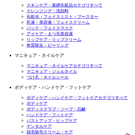
スキンケア・基礎化粧品カテゴリすべて
クレンジング・洗顔料
化粧水・フェイスミスト・ブースター
乳液・美容液・フェイスクリーム
パック・フェイスマスク
アイケア・まつ毛美容液
リップケア・リップクリーム
角質除去・ピーリング
マニキュア・ネイルケア
マニキュア・ネイルケアカテゴリすべて
マニキュア・ジェルネイル
つけ爪・ネイルシール
ボディケア・ハンドケア・フットケア
ボディケア・ハンドケア・フットケアカテゴリすべて
ボディケア
ボディスクラブ・ソープ・石鹸
ハンドケア・フットケア
バストアップ・ヒップケア
デンタルケア
脱毛除毛クリーム・ケア