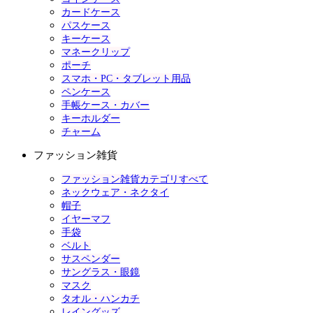
カードケース
パスケース
キーケース
マネークリップ
ポーチ
スマホ・PC・タブレット用品
ペンケース
手帳ケース・カバー
キーホルダー
チャーム
ファッション雑貨
ファッション雑貨カテゴリすべて
ネックウェア・ネクタイ
帽子
イヤーマフ
手袋
ベルト
サスペンダー
サングラス・眼鏡
マスク
タオル・ハンカチ
レイングッズ