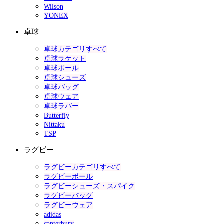
Wilson
YONEX
卓球
卓球カテゴリすべて
卓球ラケット
卓球ボール
卓球シューズ
卓球バッグ
卓球ウェア
卓球ラバー
Butterfly
Nittaku
TSP
ラグビー
ラグビーカテゴリすべて
ラグビーボール
ラグビーシューズ・スパイク
ラグビーバッグ
ラグビーウェア
adidas
canterbury