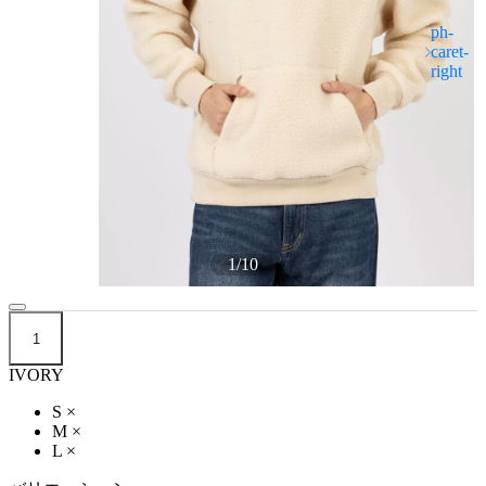
1
/
10
1
IVORY
S
×
M
×
L
×