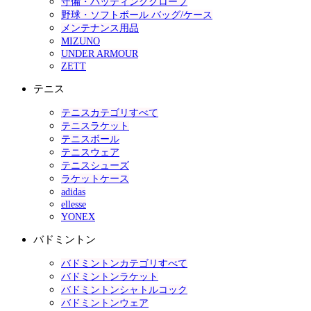
守備・バッティンググローブ
野球・ソフトボール バッグ/ケース
メンテナンス用品
MIZUNO
UNDER ARMOUR
ZETT
テニス
テニスカテゴリすべて
テニスラケット
テニスボール
テニスウェア
テニスシューズ
ラケットケース
adidas
ellesse
YONEX
バドミントン
バドミントンカテゴリすべて
バドミントンラケット
バドミントンシャトルコック
バドミントンウェア