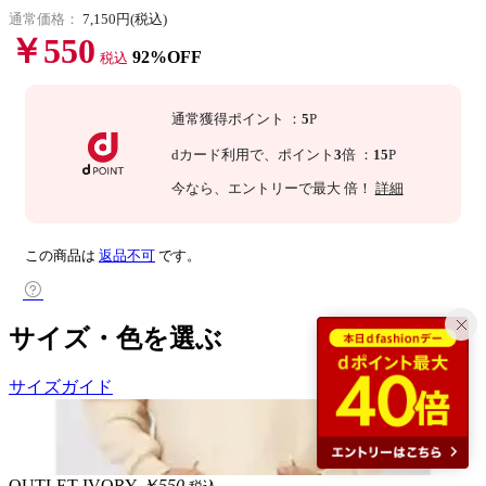
通常価格：
7,150円(税込)
￥550
92%OFF
税込
通常獲得ポイント
：
5
P
dカード利用で、
ポイント
3
倍
：
15
P
今なら
、エントリーで最大
倍！
詳細
この商品は
返品不可
です。
サイズ・色を選ぶ
サイズガイド
OUTLET
IVORY
￥550