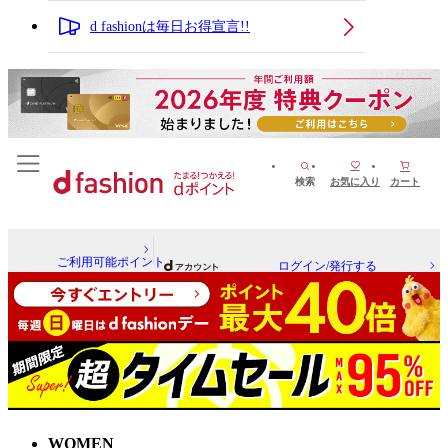
d fashionは毎日お得宣言!!
検索
お気に入り
カート
ご利用可能ポイント
ログイン/発行する
WOMEN