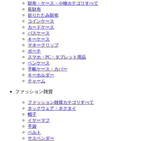
財布・ケース・小物カテゴリすべて
長財布
折りたたみ財布
コインケース
カードケース
パスケース
キーケース
マネークリップ
ポーチ
スマホ・PC・タブレット用品
ペンケース
手帳ケース・カバー
キーホルダー
チャーム
ファッション雑貨
ファッション雑貨カテゴリすべて
ネックウェア・ネクタイ
帽子
イヤーマフ
手袋
ベルト
サスペンダー