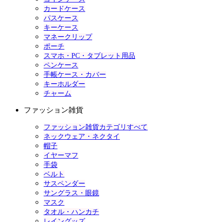
カードケース
パスケース
キーケース
マネークリップ
ポーチ
スマホ・PC・タブレット用品
ペンケース
手帳ケース・カバー
キーホルダー
チャーム
ファッション雑貨
ファッション雑貨カテゴリすべて
ネックウェア・ネクタイ
帽子
イヤーマフ
手袋
ベルト
サスペンダー
サングラス・眼鏡
マスク
タオル・ハンカチ
レイングッズ