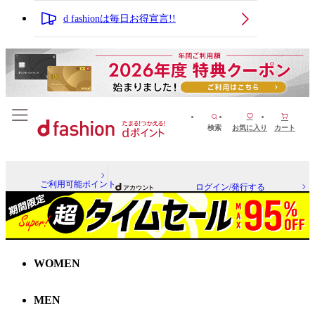
d fashionは毎日お得宣言!!
検索
お気に入り
カート
ご利用可能ポイント
ログイン/発行する
WOMEN
MEN