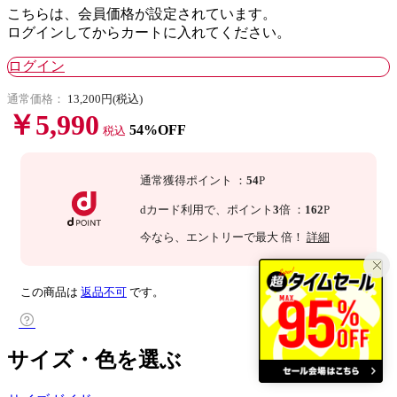
こちらは、会員価格が設定されています。
ログインしてからカートに入れてください。
ログイン
通常価格：
13,200円(税込)
￥5,990
54%OFF
税込
通常獲得ポイント
：
54
P
dカード利用で、
ポイント
3
倍
：
162
P
今なら
、エントリーで最大
倍！
詳細
この商品は
返品不可
です。
サイズ・色を選ぶ