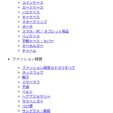
コインケース
カードケース
パスケース
キーケース
マネークリップ
ポーチ
スマホ・PC・タブレット用品
ペンケース
手帳ケース・カバー
キーホルダー
チャーム
ファッション雑貨
ファッション雑貨カテゴリすべて
ネックウェア
帽子
イヤーマフ
手袋
ベルト
ヘアアクセサリー
サスペンダー
つけ襟
サングラス・眼鏡