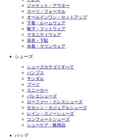
ジャケット・アウター
スーツ・フォーマル
オールインワン・セットアップ
下着・ルームウェア
靴下・フットウェア
マタニティウェア
浴衣・下駄
水着・マリンウェア
シューズ
シューズカテゴリすべて
パンプス
サンダル
ブーツ
スニーカー
バレエシューズ
ローファー・ドレスシューズ
モカシン・カジュアルシューズ
レイン・スノーシューズ
コンフォートシューズ
シューケア・靴用品
バッグ