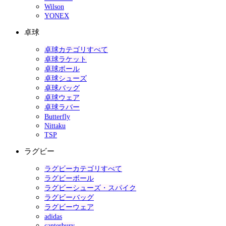
Wilson
YONEX
卓球
卓球カテゴリすべて
卓球ラケット
卓球ボール
卓球シューズ
卓球バッグ
卓球ウェア
卓球ラバー
Butterfly
Nittaku
TSP
ラグビー
ラグビーカテゴリすべて
ラグビーボール
ラグビーシューズ・スパイク
ラグビーバッグ
ラグビーウェア
adidas
canterbury