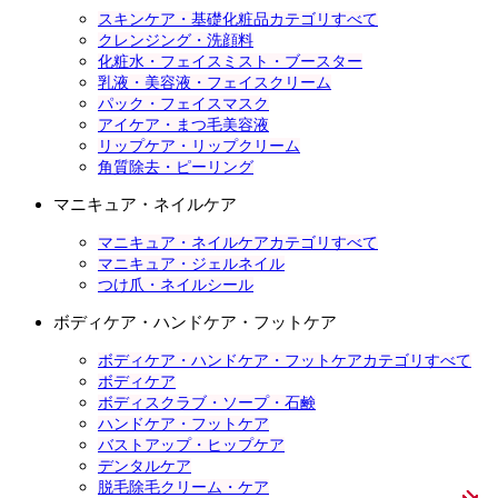
スキンケア・基礎化粧品カテゴリすべて
クレンジング・洗顔料
化粧水・フェイスミスト・ブースター
乳液・美容液・フェイスクリーム
パック・フェイスマスク
アイケア・まつ毛美容液
リップケア・リップクリーム
角質除去・ピーリング
マニキュア・ネイルケア
マニキュア・ネイルケアカテゴリすべて
マニキュア・ジェルネイル
つけ爪・ネイルシール
ボディケア・ハンドケア・フットケア
ボディケア・ハンドケア・フットケアカテゴリすべて
ボディケア
ボディスクラブ・ソープ・石鹸
ハンドケア・フットケア
バストアップ・ヒップケア
デンタルケア
脱毛除毛クリーム・ケア