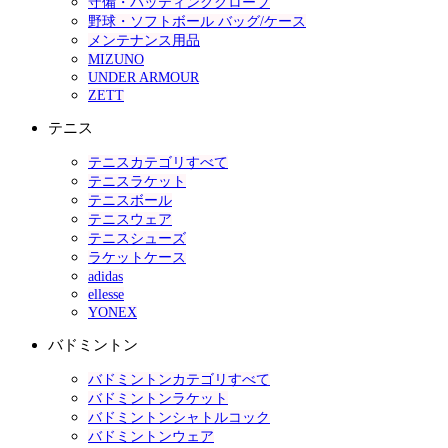
守備・バッティンググローブ
野球・ソフトボール バッグ/ケース
メンテナンス用品
MIZUNO
UNDER ARMOUR
ZETT
テニス
テニスカテゴリすべて
テニスラケット
テニスボール
テニスウェア
テニスシューズ
ラケットケース
adidas
ellesse
YONEX
バドミントン
バドミントンカテゴリすべて
バドミントンラケット
バドミントンシャトルコック
バドミントンウェア