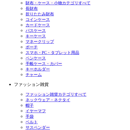
財布・ケース・小物カテゴリすべて
長財布
折りたたみ財布
コインケース
カードケース
パスケース
キーケース
マネークリップ
ポーチ
スマホ・PC・タブレット用品
ペンケース
手帳ケース・カバー
キーホルダー
チャーム
ファッション雑貨
ファッション雑貨カテゴリすべて
ネックウェア・ネクタイ
帽子
イヤーマフ
手袋
ベルト
サスペンダー