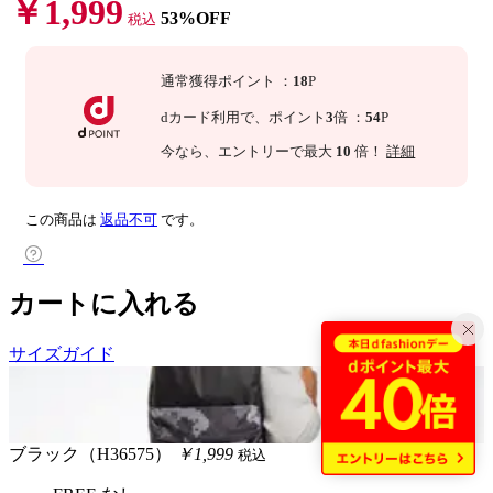
￥1,999
53%OFF
税込
通常獲得ポイント
：
18
P
dカード利用で、
ポイント
3
倍
：
54
P
今なら
、エントリーで最大
10
倍！
詳細
この商品は
返品不可
です。
カートに入れる
サイズガイド
ブラック（H36575）
￥1,999
税込