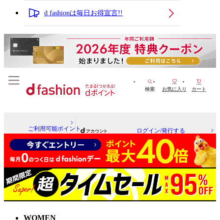
d fashionは毎日お得宣言!!
検索
お気に入り
カート
ご利用可能ポイント
ログイン/発行する
WOMEN