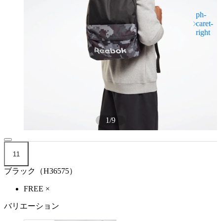
1
/
9
11
ブラック（H36575）
FREE
×
バリエーション