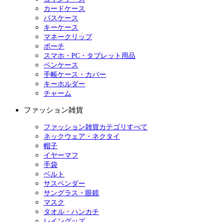
カードケース
パスケース
キーケース
マネークリップ
ポーチ
スマホ・PC・タブレット用品
ペンケース
手帳ケース・カバー
キーホルダー
チャーム
ファッション雑貨
ファッション雑貨カテゴリすべて
ネックウェア・ネクタイ
帽子
イヤーマフ
手袋
ベルト
サスペンダー
サングラス・眼鏡
マスク
タオル・ハンカチ
レイングッズ