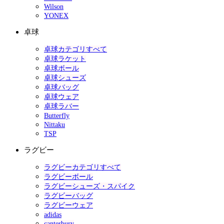
Wilson
YONEX
卓球
卓球カテゴリすべて
卓球ラケット
卓球ボール
卓球シューズ
卓球バッグ
卓球ウェア
卓球ラバー
Butterfly
Nittaku
TSP
ラグビー
ラグビーカテゴリすべて
ラグビーボール
ラグビーシューズ・スパイク
ラグビーバッグ
ラグビーウェア
adidas
canterbury