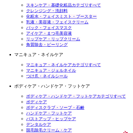
スキンケア・基礎化粧品カテゴリすべて
クレンジング・洗顔料
化粧水・フェイスミスト・ブースター
乳液・美容液・フェイスクリーム
パック・フェイスマスク
アイケア・まつ毛美容液
リップケア・リップクリーム
角質除去・ピーリング
マニキュア・ネイルケア
マニキュア・ネイルケアカテゴリすべて
マニキュア・ジェルネイル
つけ爪・ネイルシール
ボディケア・ハンドケア・フットケア
ボディケア・ハンドケア・フットケアカテゴリすべて
ボディケア
ボディスクラブ・ソープ・石鹸
ハンドケア・フットケア
バストアップ・ヒップケア
デンタルケア
脱毛除毛クリーム・ケア