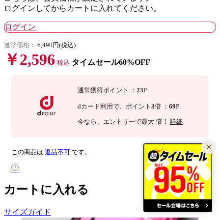
ログインしてからカートに入れてください。
ログイン
通常価格：
6,490円(税込)
￥2,596
タイムセール60%OFF
税込
通常獲得ポイント
：
23
P
dカード利用で、
ポイント
3
倍
：
69
P
今なら
、エントリーで最大
倍！
詳細
この商品は
返品不可
です。
カートに入れる
サイズガイド