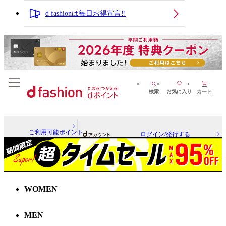
d fashionは毎日お得宣言!!
検索
お気に入り
カート
ご利用可能ポイント
ログイン/発行する
WOMEN
MEN