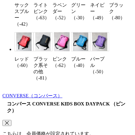
サック
ライト
ラベン
グリー
ネイビ
ブラッ
スブル
ピンク
ダー
ン
ー
ク
ー
（-63）
（-52）
（-30）
（-49）
（-80）
（-42）
レッド
ブラッ
ピンク
ブルー
パープ
（-60）
ク系そ
（-62）
（-40）
ル
の他
（-50）
（-81）
CONVERSE
（コンバース）
コンバース CONVERSE KIDS BOX DAYPACK （ピン
ク）
こちらは、会員価格が設定されています。