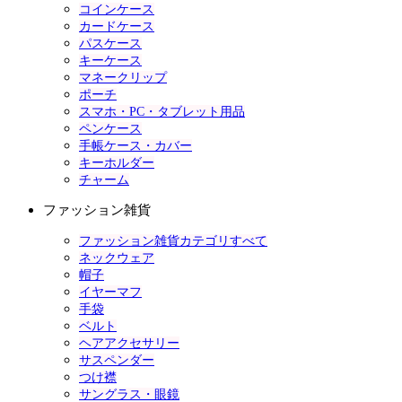
コインケース
カードケース
パスケース
キーケース
マネークリップ
ポーチ
スマホ・PC・タブレット用品
ペンケース
手帳ケース・カバー
キーホルダー
チャーム
ファッション雑貨
ファッション雑貨カテゴリすべて
ネックウェア
帽子
イヤーマフ
手袋
ベルト
ヘアアクセサリー
サスペンダー
つけ襟
サングラス・眼鏡