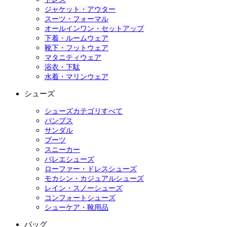
ジャケット・アウター
スーツ・フォーマル
オールインワン・セットアップ
下着・ルームウェア
靴下・フットウェア
マタニティウェア
浴衣・下駄
水着・マリンウェア
シューズ
シューズカテゴリすべて
パンプス
サンダル
ブーツ
スニーカー
バレエシューズ
ローファー・ドレスシューズ
モカシン・カジュアルシューズ
レイン・スノーシューズ
コンフォートシューズ
シューケア・靴用品
バッグ