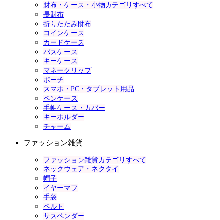
財布・ケース・小物カテゴリすべて
長財布
折りたたみ財布
コインケース
カードケース
パスケース
キーケース
マネークリップ
ポーチ
スマホ・PC・タブレット用品
ペンケース
手帳ケース・カバー
キーホルダー
チャーム
ファッション雑貨
ファッション雑貨カテゴリすべて
ネックウェア・ネクタイ
帽子
イヤーマフ
手袋
ベルト
サスペンダー