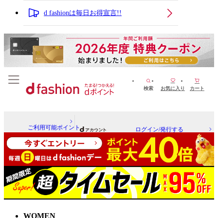
d fashionは毎日お得宣言!!
検索
お気に入り
カート
ご利用可能ポイント
ログイン/発行する
WOMEN