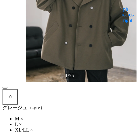
1
/
55
0
グレージュ（-gre）
M
×
L
×
XL/LL
×