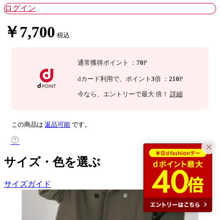
ログイン
￥7,700
税込
通常獲得ポイント
：
70
P
dカード利用で、
ポイント
3
倍
：
210
P
今なら
、エントリーで最大
倍！
詳細
この商品は
返品可能
です。
サイズ・色を選ぶ
サイズガイド