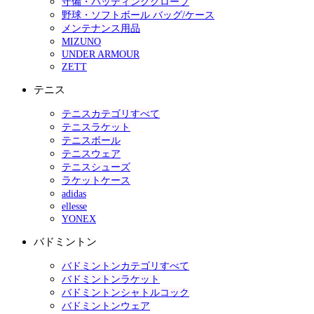
守備・バッティンググローブ
野球・ソフトボール バッグ/ケース
メンテナンス用品
MIZUNO
UNDER ARMOUR
ZETT
テニス
テニスカテゴリすべて
テニスラケット
テニスボール
テニスウェア
テニスシューズ
ラケットケース
adidas
ellesse
YONEX
バドミントン
バドミントンカテゴリすべて
バドミントンラケット
バドミントンシャトルコック
バドミントンウェア