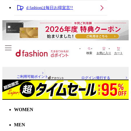
d fashionは毎日お得宣言!!
検索
お気に入り
カート
ご利用可能ポイント
ログイン/発行する
WOMEN
MEN