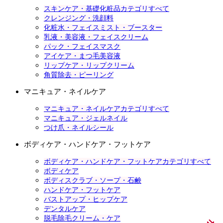
スキンケア・基礎化粧品カテゴリすべて
クレンジング・洗顔料
化粧水・フェイスミスト・ブースター
乳液・美容液・フェイスクリーム
パック・フェイスマスク
アイケア・まつ毛美容液
リップケア・リップクリーム
角質除去・ピーリング
マニキュア・ネイルケア
マニキュア・ネイルケアカテゴリすべて
マニキュア・ジェルネイル
つけ爪・ネイルシール
ボディケア・ハンドケア・フットケア
ボディケア・ハンドケア・フットケアカテゴリすべて
ボディケア
ボディスクラブ・ソープ・石鹸
ハンドケア・フットケア
バストアップ・ヒップケア
デンタルケア
脱毛除毛クリーム・ケア