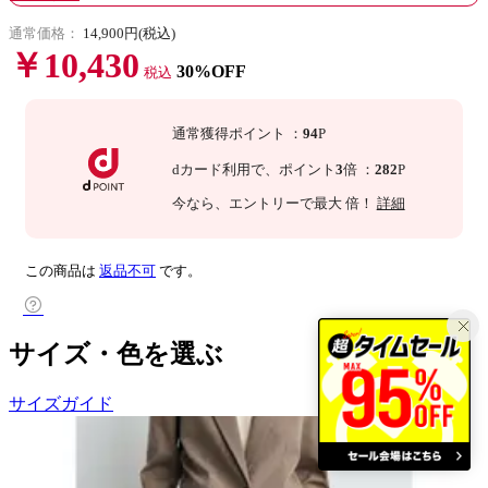
通常価格：
14,900円(税込)
￥10,430
30%OFF
税込
通常獲得ポイント
：
94
P
dカード利用で、
ポイント
3
倍
：
282
P
今なら
、エントリーで最大
倍！
詳細
この商品は
返品不可
です。
サイズ・色を選ぶ
サイズガイド