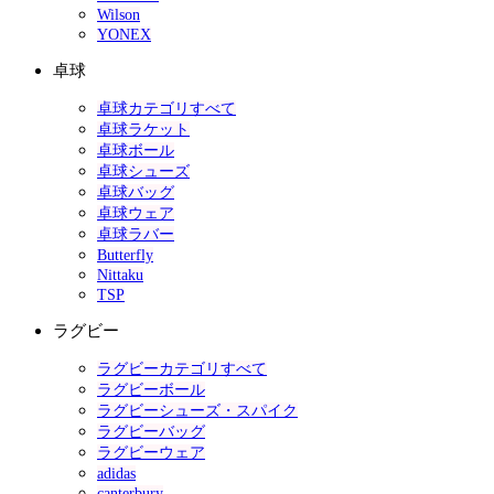
Wilson
YONEX
卓球
卓球カテゴリすべて
卓球ラケット
卓球ボール
卓球シューズ
卓球バッグ
卓球ウェア
卓球ラバー
Butterfly
Nittaku
TSP
ラグビー
ラグビーカテゴリすべて
ラグビーボール
ラグビーシューズ・スパイク
ラグビーバッグ
ラグビーウェア
adidas
canterbury