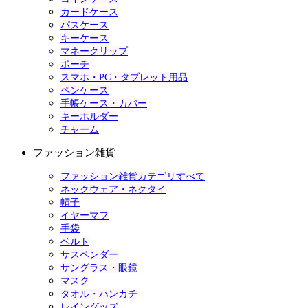
カードケース
パスケース
キーケース
マネークリップ
ポーチ
スマホ・PC・タブレット用品
ペンケース
手帳ケース・カバー
キーホルダー
チャーム
ファッション雑貨
ファッション雑貨カテゴリすべて
ネックウェア・ネクタイ
帽子
イヤーマフ
手袋
ベルト
サスペンダー
サングラス・眼鏡
マスク
タオル・ハンカチ
レイングッズ