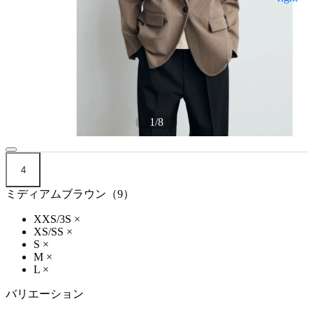
1
/
8
4
ミディアムブラウン（9）
XXS/3S
×
XS/SS
×
S
×
M
×
L
×
バリエーション