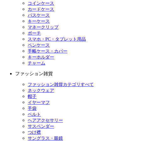
コインケース
カードケース
パスケース
キーケース
マネークリップ
ポーチ
スマホ・PC・タブレット用品
ペンケース
手帳ケース・カバー
キーホルダー
チャーム
ファッション雑貨
ファッション雑貨カテゴリすべて
ネックウェア
帽子
イヤーマフ
手袋
ベルト
ヘアアクセサリー
サスペンダー
つけ襟
サングラス・眼鏡