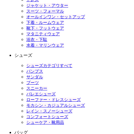
ジャケット・アウター
スーツ・フォーマル
オールインワン・セットアップ
下着・ルームウェア
靴下・フットウェア
マタニティウェア
浴衣・下駄
水着・マリンウェア
シューズ
シューズカテゴリすべて
パンプス
サンダル
ブーツ
スニーカー
バレエシューズ
ローファー・ドレスシューズ
モカシン・カジュアルシューズ
レイン・スノーシューズ
コンフォートシューズ
シューケア・靴用品
バッグ