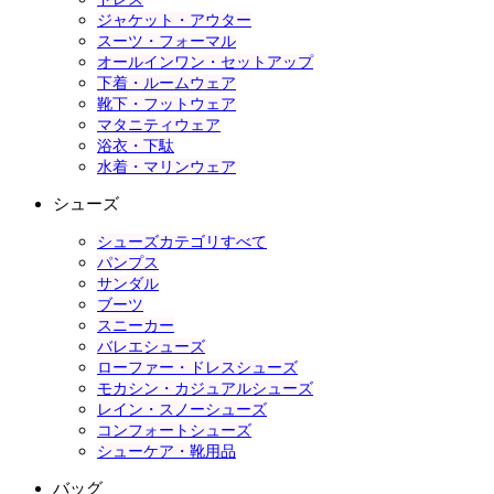
ジャケット・アウター
スーツ・フォーマル
オールインワン・セットアップ
下着・ルームウェア
靴下・フットウェア
マタニティウェア
浴衣・下駄
水着・マリンウェア
シューズ
シューズカテゴリすべて
パンプス
サンダル
ブーツ
スニーカー
バレエシューズ
ローファー・ドレスシューズ
モカシン・カジュアルシューズ
レイン・スノーシューズ
コンフォートシューズ
シューケア・靴用品
バッグ