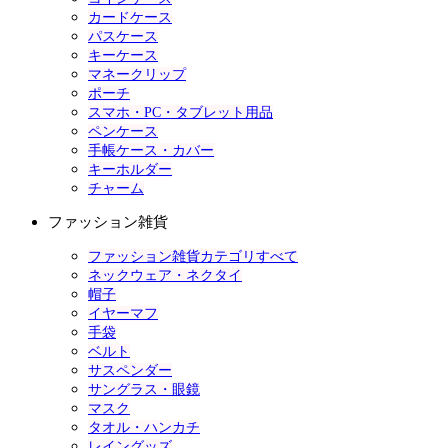
カードケース
パスケース
キーケース
マネークリップ
ポーチ
スマホ・PC・タブレット用品
ペンケース
手帳ケース・カバー
キーホルダー
チャーム
ファッション雑貨
ファッション雑貨カテゴリすべて
ネックウェア・ネクタイ
帽子
イヤーマフ
手袋
ベルト
サスペンダー
サングラス・眼鏡
マスク
タオル・ハンカチ
レイングッズ