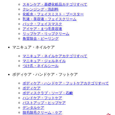
スキンケア・基礎化粧品カテゴリすべて
クレンジング・洗顔料
化粧水・フェイスミスト・ブースター
乳液・美容液・フェイスクリーム
パック・フェイスマスク
アイケア・まつ毛美容液
リップケア・リップクリーム
角質除去・ピーリング
マニキュア・ネイルケア
マニキュア・ネイルケアカテゴリすべて
マニキュア・ジェルネイル
つけ爪・ネイルシール
ボディケア・ハンドケア・フットケア
ボディケア・ハンドケア・フットケアカテゴリすべて
ボディケア
ボディスクラブ・ソープ・石鹸
ハンドケア・フットケア
バストアップ・ヒップケア
デンタルケア
脱毛除毛クリーム・ケア