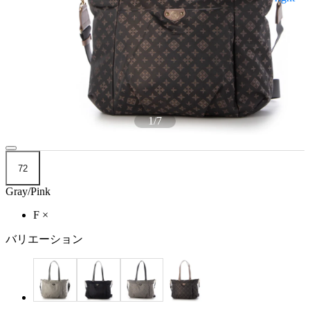
1
/
7
72
Gray/Pink
F
×
バリエーション