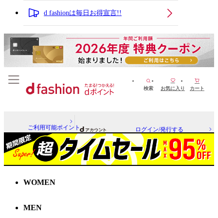
d fashionは毎日お得宣言!!
検索
お気に入り
カート
ご利用可能ポイント
ログイン/発行する
WOMEN
MEN