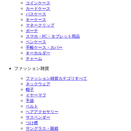
コインケース
カードケース
パスケース
キーケース
マネークリップ
ポーチ
スマホ・PC・タブレット用品
ペンケース
手帳ケース・カバー
キーホルダー
チャーム
ファッション雑貨
ファッション雑貨カテゴリすべて
ネックウェア
帽子
イヤーマフ
手袋
ベルト
ヘアアクセサリー
サスペンダー
つけ襟
サングラス・眼鏡