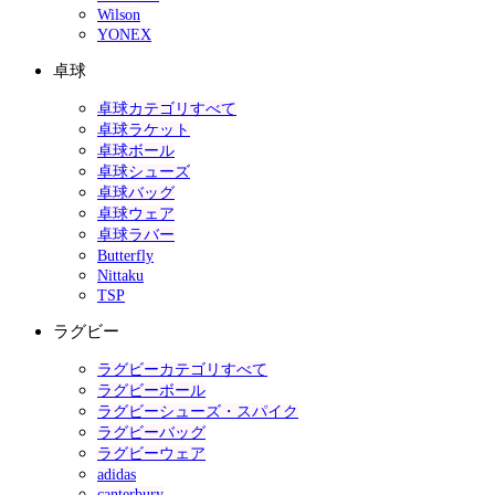
Wilson
YONEX
卓球
卓球カテゴリすべて
卓球ラケット
卓球ボール
卓球シューズ
卓球バッグ
卓球ウェア
卓球ラバー
Butterfly
Nittaku
TSP
ラグビー
ラグビーカテゴリすべて
ラグビーボール
ラグビーシューズ・スパイク
ラグビーバッグ
ラグビーウェア
adidas
canterbury