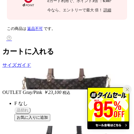
dカード利用で、
ポイント
3
倍
：
630
P
今なら
、エントリーで最大
倍！
詳細
この商品は
返品不可
です。
カートに入れる
サイズガイド
OUTLET
Gray/Pink
￥23,100
税込
F
なし
品切れ
お気に入りに追加