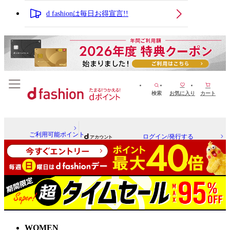
d fashionは毎日お得宣言!!
検索
お気に入り
カート
ご利用可能ポイント
ログイン/発行する
WOMEN