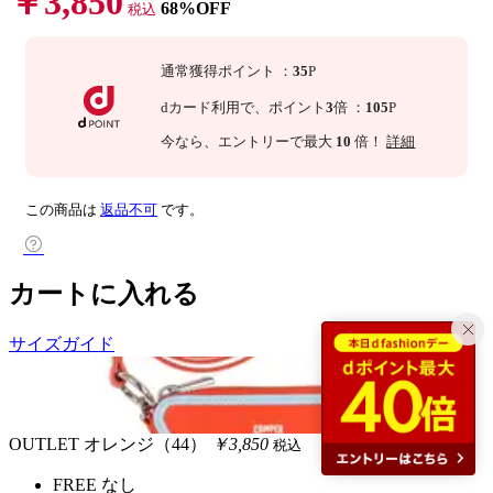
￥3,850
68%OFF
税込
通常獲得ポイント
：
35
P
dカード利用で、
ポイント
3
倍
：
105
P
今なら
、エントリーで最大
10
倍！
詳細
この商品は
返品不可
です。
カートに入れる
サイズガイド
OUTLET
オレンジ（44）
￥3,850
税込
FREE
なし