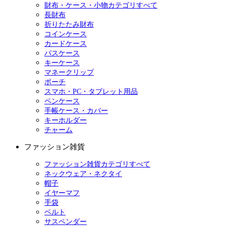
財布・ケース・小物カテゴリすべて
長財布
折りたたみ財布
コインケース
カードケース
パスケース
キーケース
マネークリップ
ポーチ
スマホ・PC・タブレット用品
ペンケース
手帳ケース・カバー
キーホルダー
チャーム
ファッション雑貨
ファッション雑貨カテゴリすべて
ネックウェア・ネクタイ
帽子
イヤーマフ
手袋
ベルト
サスペンダー