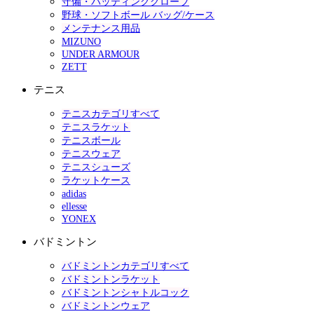
守備・バッティンググローブ
野球・ソフトボール バッグ/ケース
メンテナンス用品
MIZUNO
UNDER ARMOUR
ZETT
テニス
テニスカテゴリすべて
テニスラケット
テニスボール
テニスウェア
テニスシューズ
ラケットケース
adidas
ellesse
YONEX
バドミントン
バドミントンカテゴリすべて
バドミントンラケット
バドミントンシャトルコック
バドミントンウェア