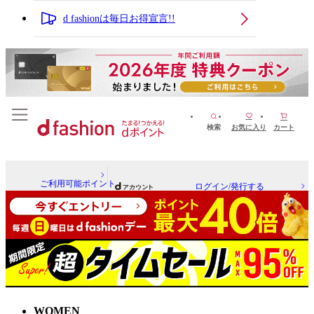
d fashionは毎日お得宣言!!
検索
お気に入り
カート
ご利用可能ポイント
ログイン/発行する
WOMEN