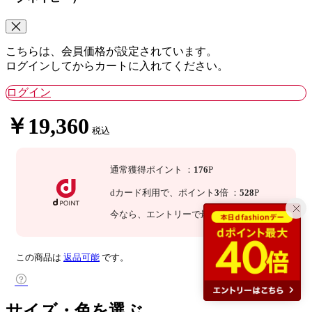
こちらは、会員価格が設定されています。
ログインしてからカートに入れてください。
ログイン
￥19,360
税込
通常獲得ポイント
：
176
P
dカード利用で、
ポイント
3
倍
：
528
P
今なら
、エントリーで最大
倍！
詳細
この商品は
返品可能
です。
サイズ・色を選ぶ