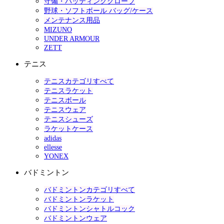
守備・バッティンググローブ
野球・ソフトボール バッグ/ケース
メンテナンス用品
MIZUNO
UNDER ARMOUR
ZETT
テニス
テニスカテゴリすべて
テニスラケット
テニスボール
テニスウェア
テニスシューズ
ラケットケース
adidas
ellesse
YONEX
バドミントン
バドミントンカテゴリすべて
バドミントンラケット
バドミントンシャトルコック
バドミントンウェア