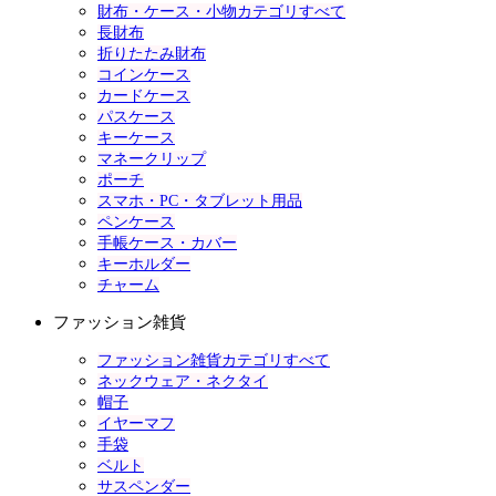
財布・ケース・小物カテゴリすべて
長財布
折りたたみ財布
コインケース
カードケース
パスケース
キーケース
マネークリップ
ポーチ
スマホ・PC・タブレット用品
ペンケース
手帳ケース・カバー
キーホルダー
チャーム
ファッション雑貨
ファッション雑貨カテゴリすべて
ネックウェア・ネクタイ
帽子
イヤーマフ
手袋
ベルト
サスペンダー