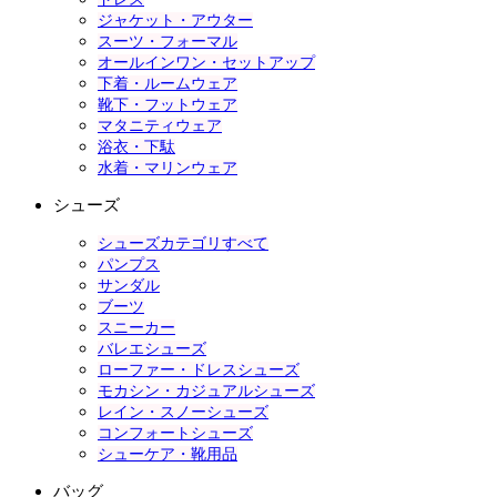
ジャケット・アウター
スーツ・フォーマル
オールインワン・セットアップ
下着・ルームウェア
靴下・フットウェア
マタニティウェア
浴衣・下駄
水着・マリンウェア
シューズ
シューズカテゴリすべて
パンプス
サンダル
ブーツ
スニーカー
バレエシューズ
ローファー・ドレスシューズ
モカシン・カジュアルシューズ
レイン・スノーシューズ
コンフォートシューズ
シューケア・靴用品
バッグ