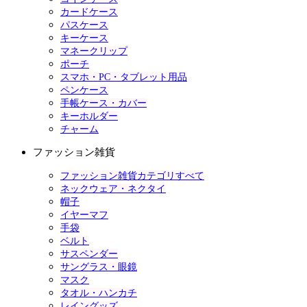
カードケース
パスケース
キーケース
マネークリップ
ポーチ
スマホ・PC・タブレット用品
ペンケース
手帳ケース・カバー
キーホルダー
チャーム
ファッション雑貨
ファッション雑貨カテゴリすべて
ネックウェア・ネクタイ
帽子
イヤーマフ
手袋
ベルト
サスペンダー
サングラス・眼鏡
マスク
タオル・ハンカチ
レイングッズ