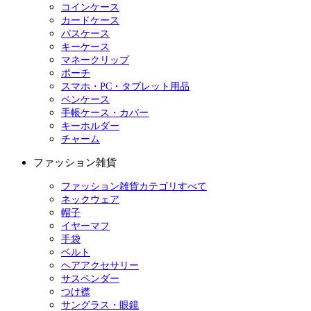
コインケース
カードケース
パスケース
キーケース
マネークリップ
ポーチ
スマホ・PC・タブレット用品
ペンケース
手帳ケース・カバー
キーホルダー
チャーム
ファッション雑貨
ファッション雑貨カテゴリすべて
ネックウェア
帽子
イヤーマフ
手袋
ベルト
ヘアアクセサリー
サスペンダー
つけ襟
サングラス・眼鏡