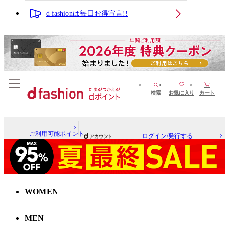
d fashionは毎日お得宣言!!
検索
お気に入り
カート
ご利用可能ポイント
ログイン/発行する
WOMEN
MEN