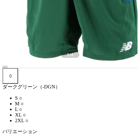
1
/
4
0
ダークグリーン（-DGN）
S
○
M
○
L
○
XL
○
2XL
○
バリエーション