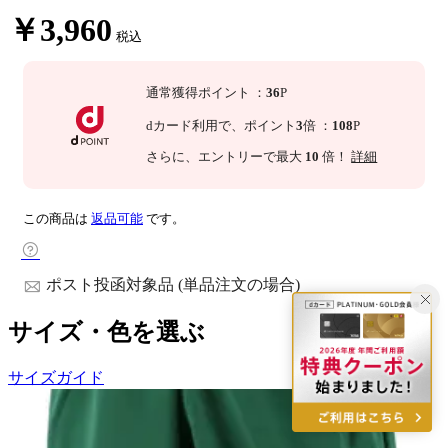
￥3,960
税込
通常獲得ポイント
：
36
P
dカード利用で、
ポイント
3
倍
：
108
P
さらに
、エントリーで最大
10
倍！
詳細
この商品は
返品可能
です。
ポスト投函対象品 (単品注文の場合)
サイズ・色を選ぶ
サイズガイド