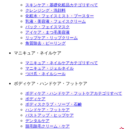
スキンケア・基礎化粧品カテゴリすべて
クレンジング・洗顔料
化粧水・フェイスミスト・ブースター
乳液・美容液・フェイスクリーム
パック・フェイスマスク
アイケア・まつ毛美容液
リップケア・リップクリーム
角質除去・ピーリング
マニキュア・ネイルケア
マニキュア・ネイルケアカテゴリすべて
マニキュア・ジェルネイル
つけ爪・ネイルシール
ボディケア・ハンドケア・フットケア
ボディケア・ハンドケア・フットケアカテゴリすべて
ボディケア
ボディスクラブ・ソープ・石鹸
ハンドケア・フットケア
バストアップ・ヒップケア
デンタルケア
脱毛除毛クリーム・ケア