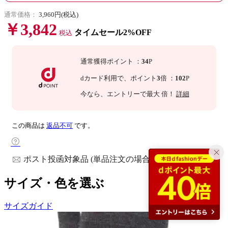
通常価格：
3,960円(税込)
￥3,842
タイムセール2%OFF
税込
通常獲得ポイント
：
34
P
dカード利用で、
ポイント
3
倍
：
102
P
今なら
、エントリーで最大
倍！
詳細
この商品は
返品不可
です。
ポスト投函対象品 (単品注文の場合)
サイズ・色を選ぶ
サイズガイド