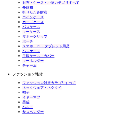
財布・ケース・小物カテゴリすべて
長財布
折りたたみ財布
コインケース
カードケース
パスケース
キーケース
マネークリップ
ポーチ
スマホ・PC・タブレット用品
ペンケース
手帳ケース・カバー
キーホルダー
チャーム
ファッション雑貨
ファッション雑貨カテゴリすべて
ネックウェア・ネクタイ
帽子
イヤーマフ
手袋
ベルト
サスペンダー