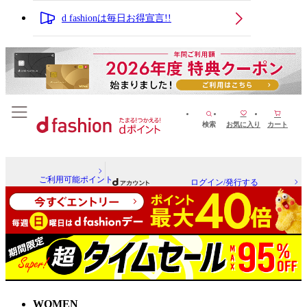
d fashionは毎日お得宣言!!
検索
お気に入り
カート
ご利用可能ポイント
ログイン/発行する
WOMEN