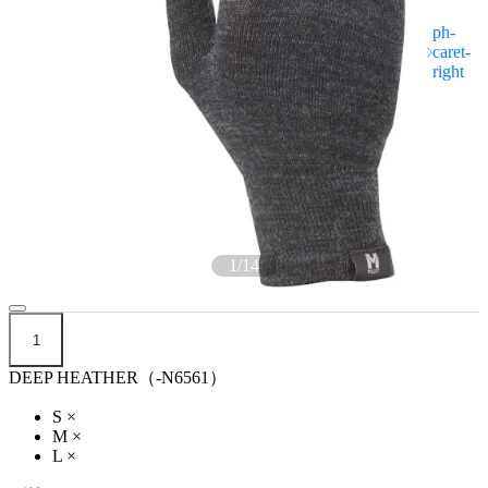
1
/
14
1
DEEP HEATHER（-N6561）
S
×
M
×
L
×