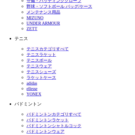
守備・バッティンググローブ
野球・ソフトボール バッグ/ケース
メンテナンス用品
MIZUNO
UNDER ARMOUR
ZETT
テニス
テニスカテゴリすべて
テニスラケット
テニスボール
テニスウェア
テニスシューズ
ラケットケース
adidas
ellesse
YONEX
バドミントン
バドミントンカテゴリすべて
バドミントンラケット
バドミントンシャトルコック
バドミントンウェア