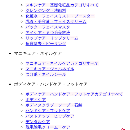
スキンケア・基礎化粧品カテゴリすべて
クレンジング・洗顔料
化粧水・フェイスミスト・ブースター
乳液・美容液・フェイスクリーム
パック・フェイスマスク
アイケア・まつ毛美容液
リップケア・リップクリーム
角質除去・ピーリング
マニキュア・ネイルケア
マニキュア・ネイルケアカテゴリすべて
マニキュア・ジェルネイル
つけ爪・ネイルシール
ボディケア・ハンドケア・フットケア
ボディケア・ハンドケア・フットケアカテゴリすべて
ボディケア
ボディスクラブ・ソープ・石鹸
ハンドケア・フットケア
バストアップ・ヒップケア
デンタルケア
脱毛除毛クリーム・ケア