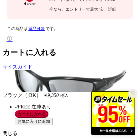
今なら
、エントリーで最大
倍！
詳細
この商品は
返品可能
です。
カートに入れる
サイズガイド
ブラック（-BK）
￥9,350
税込
-/FREE
在庫あり
カートに入れる
お気に入りに追加
閉じる