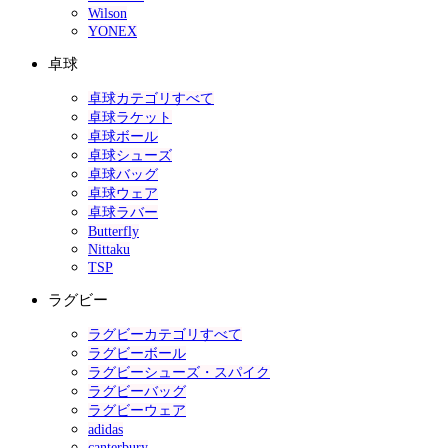
Wilson
YONEX
卓球
卓球カテゴリすべて
卓球ラケット
卓球ボール
卓球シューズ
卓球バッグ
卓球ウェア
卓球ラバー
Butterfly
Nittaku
TSP
ラグビー
ラグビーカテゴリすべて
ラグビーボール
ラグビーシューズ・スパイク
ラグビーバッグ
ラグビーウェア
adidas
canterbury