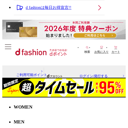
d fashionは毎日お得宣言!!
検索
お気に入り
カート
ご利用可能ポイント
ログイン/発行する
WOMEN
MEN