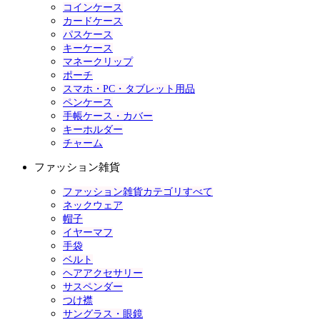
コインケース
カードケース
パスケース
キーケース
マネークリップ
ポーチ
スマホ・PC・タブレット用品
ペンケース
手帳ケース・カバー
キーホルダー
チャーム
ファッション雑貨
ファッション雑貨カテゴリすべて
ネックウェア
帽子
イヤーマフ
手袋
ベルト
ヘアアクセサリー
サスペンダー
つけ襟
サングラス・眼鏡