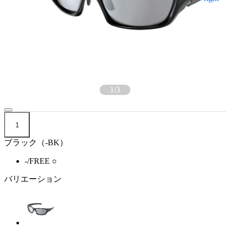
1
/
3
1
ブラック（-BK）
-/FREE
○
バリエーション