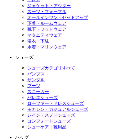
ジャケット・アウター
スーツ・フォーマル
オールインワン・セットアップ
下着・ルームウェア
靴下・フットウェア
マタニティウェア
浴衣・下駄
水着・マリンウェア
シューズ
シューズカテゴリすべて
パンプス
サンダル
ブーツ
スニーカー
バレエシューズ
ローファー・ドレスシューズ
モカシン・カジュアルシューズ
レイン・スノーシューズ
コンフォートシューズ
シューケア・靴用品
バッグ