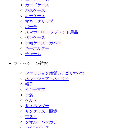
カードケース
パスケース
キーケース
マネークリップ
ポーチ
スマホ・PC・タブレット用品
ペンケース
手帳ケース・カバー
キーホルダー
チャーム
ファッション雑貨
ファッション雑貨カテゴリすべて
ネックウェア・ネクタイ
帽子
イヤーマフ
手袋
ベルト
サスペンダー
サングラス・眼鏡
マスク
タオル・ハンカチ
レイングッズ