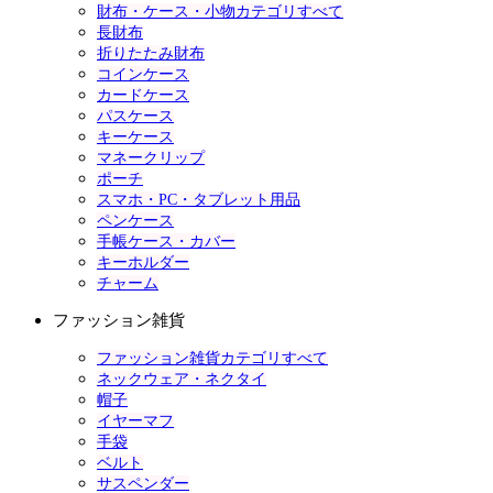
財布・ケース・小物カテゴリすべて
長財布
折りたたみ財布
コインケース
カードケース
パスケース
キーケース
マネークリップ
ポーチ
スマホ・PC・タブレット用品
ペンケース
手帳ケース・カバー
キーホルダー
チャーム
ファッション雑貨
ファッション雑貨カテゴリすべて
ネックウェア・ネクタイ
帽子
イヤーマフ
手袋
ベルト
サスペンダー