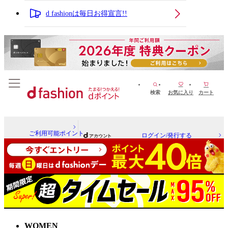
d fashionは毎日お得宣言!!
検索
お気に入り
カート
ご利用可能ポイント
ログイン/発行する
WOMEN