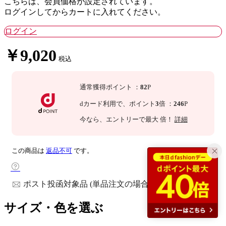
こちらは、会員価格が設定されています。
ログインしてからカートに入れてください。
ログイン
￥9,020
税込
通常獲得ポイント
：
82
P
dカード利用で、
ポイント
3
倍
：
246
P
今なら
、エントリーで最大
倍！
詳細
この商品は
返品不可
です。
ポスト投函対象品 (単品注文の場合)
サイズ・色を選ぶ