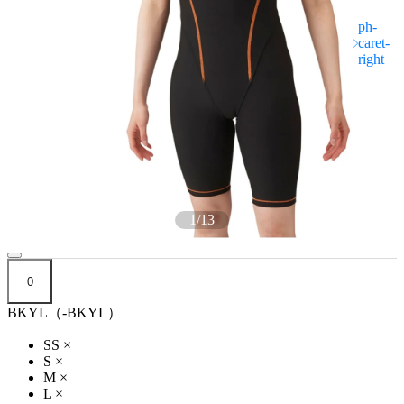
1
/
13
0
BKYL（-BKYL）
SS
×
S
×
M
×
L
×