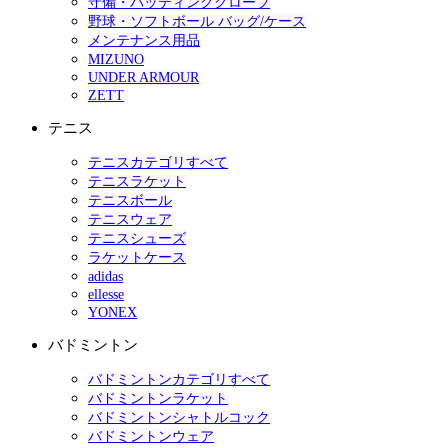
守備・バッティンググローブ
野球・ソフトボール バッグ/ケース
メンテナンス用品
MIZUNO
UNDER ARMOUR
ZETT
テニス
テニスカテゴリすべて
テニスラケット
テニスボール
テニスウェア
テニスシューズ
ラケットケース
adidas
ellesse
YONEX
バドミントン
バドミントンカテゴリすべて
バドミントンラケット
バドミントンシャトルコック
バドミントンウェア