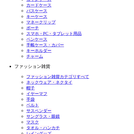
カードケース
パスケース
キーケース
マネークリップ
ポーチ
スマホ・PC・タブレット用品
ペンケース
手帳ケース・カバー
キーホルダー
チャーム
ファッション雑貨
ファッション雑貨カテゴリすべて
ネックウェア・ネクタイ
帽子
イヤーマフ
手袋
ベルト
サスペンダー
サングラス・眼鏡
マスク
タオル・ハンカチ
レイングッズ