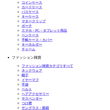
コインケース
カードケース
パスケース
キーケース
マネークリップ
ポーチ
スマホ・PC・タブレット用品
ペンケース
手帳ケース・カバー
キーホルダー
チャーム
ファッション雑貨
ファッション雑貨カテゴリすべて
ネックウェア
帽子
イヤーマフ
手袋
ベルト
ヘアアクセサリー
サスペンダー
つけ襟
サングラス・眼鏡