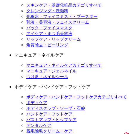
スキンケア・基礎化粧品カテゴリすべて
クレンジング・洗顔料
化粧水・フェイスミスト・ブースター
乳液・美容液・フェイスクリーム
パック・フェイスマスク
アイケア・まつ毛美容液
リップケア・リップクリーム
角質除去・ピーリング
マニキュア・ネイルケア
マニキュア・ネイルケアカテゴリすべて
マニキュア・ジェルネイル
つけ爪・ネイルシール
ボディケア・ハンドケア・フットケア
ボディケア・ハンドケア・フットケアカテゴリすべて
ボディケア
ボディスクラブ・ソープ・石鹸
ハンドケア・フットケア
バストアップ・ヒップケア
デンタルケア
脱毛除毛クリーム・ケア