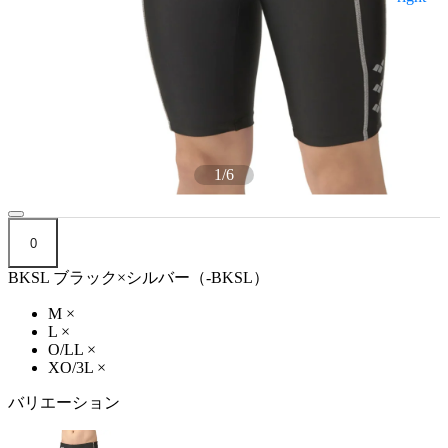
1
/
6
0
BKSL ブラック×シルバー（-BKSL）
M
×
L
×
O/LL
×
XO/3L
×
バリエーション