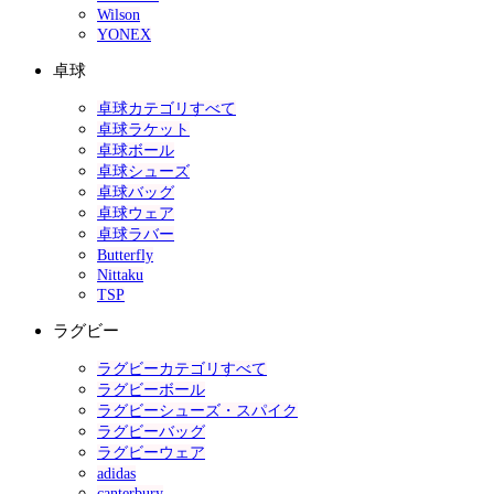
Wilson
YONEX
卓球
卓球カテゴリすべて
卓球ラケット
卓球ボール
卓球シューズ
卓球バッグ
卓球ウェア
卓球ラバー
Butterfly
Nittaku
TSP
ラグビー
ラグビーカテゴリすべて
ラグビーボール
ラグビーシューズ・スパイク
ラグビーバッグ
ラグビーウェア
adidas
canterbury