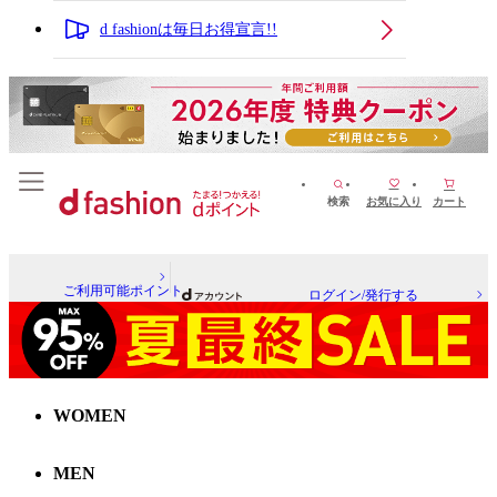
d fashionは毎日お得宣言!!
検索
お気に入り
カート
ご利用可能ポイント
ログイン/発行する
WOMEN
MEN