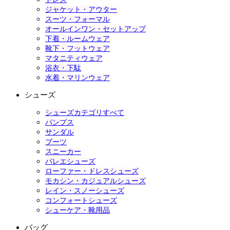
ジャケット・アウター
スーツ・フォーマル
オールインワン・セットアップ
下着・ルームウェア
靴下・フットウェア
マタニティウェア
浴衣・下駄
水着・マリンウェア
シューズ
シューズカテゴリすべて
パンプス
サンダル
ブーツ
スニーカー
バレエシューズ
ローファー・ドレスシューズ
モカシン・カジュアルシューズ
レイン・スノーシューズ
コンフォートシューズ
シューケア・靴用品
バッグ