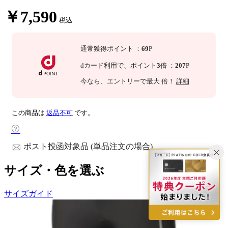
￥7,590
税込
通常獲得ポイント
：
69
P
dカード利用で、
ポイント
3
倍
：
207
P
今なら
、エントリーで最大
倍！
詳細
この商品は
返品不可
です。
ポスト投函対象品 (単品注文の場合)
サイズ・色を選ぶ
サイズガイド