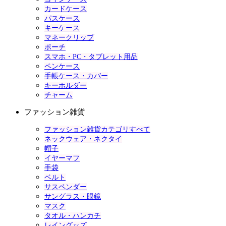
カードケース
パスケース
キーケース
マネークリップ
ポーチ
スマホ・PC・タブレット用品
ペンケース
手帳ケース・カバー
キーホルダー
チャーム
ファッション雑貨
ファッション雑貨カテゴリすべて
ネックウェア・ネクタイ
帽子
イヤーマフ
手袋
ベルト
サスペンダー
サングラス・眼鏡
マスク
タオル・ハンカチ
レイングッズ