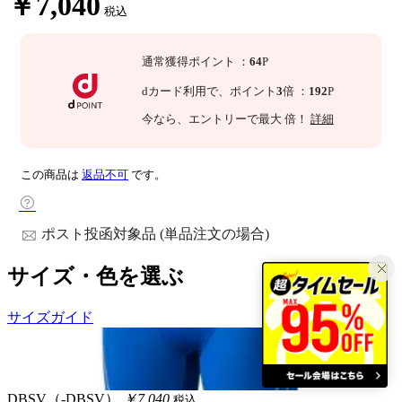
￥7,040
税込
通常獲得ポイント
：
64
P
dカード利用で、
ポイント
3
倍
：
192
P
今なら
、エントリーで最大
倍！
詳細
この商品は
返品不可
です。
ポスト投函対象品 (単品注文の場合)
サイズ・色を選ぶ
サイズガイド
DBSV（-DBSV）
￥7,040
税込