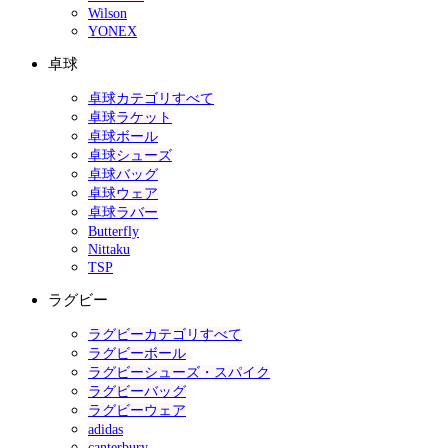
Wilson
YONEX
卓球
卓球カテゴリすべて
卓球ラケット
卓球ボール
卓球シューズ
卓球バッグ
卓球ウェア
卓球ラバー
Butterfly
Nittaku
TSP
ラグビー
ラグビーカテゴリすべて
ラグビーボール
ラグビーシューズ・スパイク
ラグビーバッグ
ラグビーウェア
adidas
canterbury