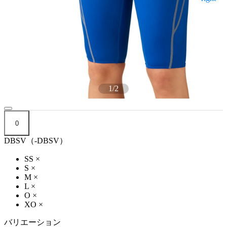
1
/
2
0
DBSV（-DBSV）
SS
×
S
×
M
×
L
×
O
×
XO
×
バリエーション