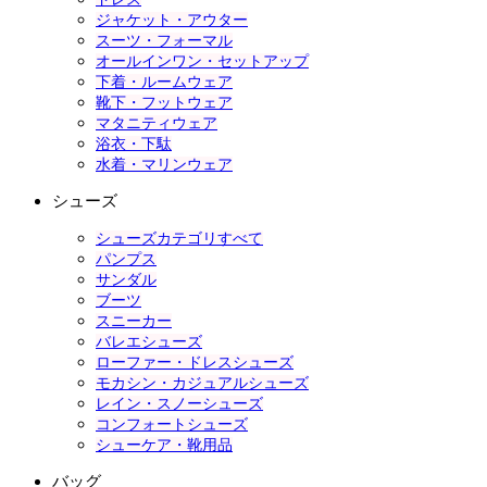
ジャケット・アウター
スーツ・フォーマル
オールインワン・セットアップ
下着・ルームウェア
靴下・フットウェア
マタニティウェア
浴衣・下駄
水着・マリンウェア
シューズ
シューズカテゴリすべて
パンプス
サンダル
ブーツ
スニーカー
バレエシューズ
ローファー・ドレスシューズ
モカシン・カジュアルシューズ
レイン・スノーシューズ
コンフォートシューズ
シューケア・靴用品
バッグ