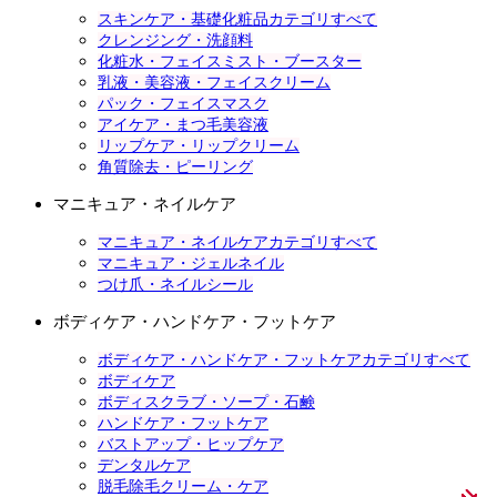
スキンケア・基礎化粧品カテゴリすべて
クレンジング・洗顔料
化粧水・フェイスミスト・ブースター
乳液・美容液・フェイスクリーム
パック・フェイスマスク
アイケア・まつ毛美容液
リップケア・リップクリーム
角質除去・ピーリング
マニキュア・ネイルケア
マニキュア・ネイルケアカテゴリすべて
マニキュア・ジェルネイル
つけ爪・ネイルシール
ボディケア・ハンドケア・フットケア
ボディケア・ハンドケア・フットケアカテゴリすべて
ボディケア
ボディスクラブ・ソープ・石鹸
ハンドケア・フットケア
バストアップ・ヒップケア
デンタルケア
脱毛除毛クリーム・ケア