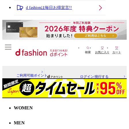
d fashionは毎日お得宣言!!
検索
お気に入り
カート
ご利用可能ポイント
ログイン/発行する
WOMEN
MEN