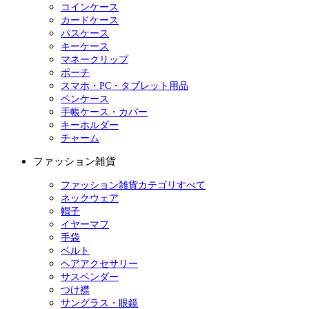
コインケース
カードケース
パスケース
キーケース
マネークリップ
ポーチ
スマホ・PC・タブレット用品
ペンケース
手帳ケース・カバー
キーホルダー
チャーム
ファッション雑貨
ファッション雑貨カテゴリすべて
ネックウェア
帽子
イヤーマフ
手袋
ベルト
ヘアアクセサリー
サスペンダー
つけ襟
サングラス・眼鏡