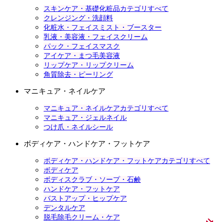
スキンケア・基礎化粧品カテゴリすべて
クレンジング・洗顔料
化粧水・フェイスミスト・ブースター
乳液・美容液・フェイスクリーム
パック・フェイスマスク
アイケア・まつ毛美容液
リップケア・リップクリーム
角質除去・ピーリング
マニキュア・ネイルケア
マニキュア・ネイルケアカテゴリすべて
マニキュア・ジェルネイル
つけ爪・ネイルシール
ボディケア・ハンドケア・フットケア
ボディケア・ハンドケア・フットケアカテゴリすべて
ボディケア
ボディスクラブ・ソープ・石鹸
ハンドケア・フットケア
バストアップ・ヒップケア
デンタルケア
脱毛除毛クリーム・ケア