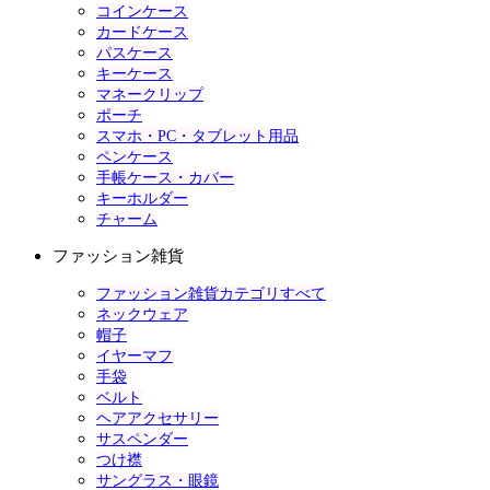
コインケース
カードケース
パスケース
キーケース
マネークリップ
ポーチ
スマホ・PC・タブレット用品
ペンケース
手帳ケース・カバー
キーホルダー
チャーム
ファッション雑貨
ファッション雑貨カテゴリすべて
ネックウェア
帽子
イヤーマフ
手袋
ベルト
ヘアアクセサリー
サスペンダー
つけ襟
サングラス・眼鏡