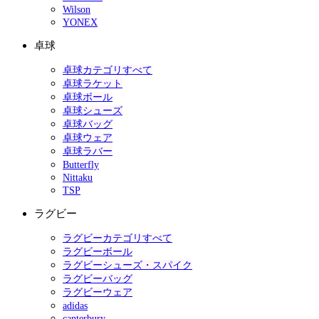
Wilson
YONEX
卓球
卓球カテゴリすべて
卓球ラケット
卓球ボール
卓球シューズ
卓球バッグ
卓球ウェア
卓球ラバー
Butterfly
Nittaku
TSP
ラグビー
ラグビーカテゴリすべて
ラグビーボール
ラグビーシューズ・スパイク
ラグビーバッグ
ラグビーウェア
adidas
canterbury