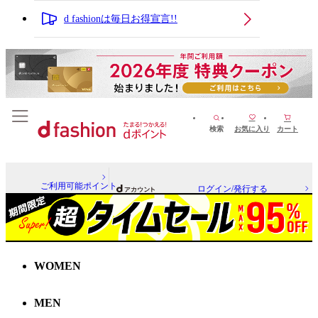
d fashionは毎日お得宣言!!
検索
お気に入り
カート
ご利用可能ポイント
ログイン/発行する
WOMEN
MEN