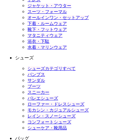
ジャケット・アウター
スーツ・フォーマル
オールインワン・セットアップ
下着・ルームウェア
靴下・フットウェア
マタニティウェア
浴衣・下駄
水着・マリンウェア
シューズ
シューズカテゴリすべて
パンプス
サンダル
ブーツ
スニーカー
バレエシューズ
ローファー・ドレスシューズ
モカシン・カジュアルシューズ
レイン・スノーシューズ
コンフォートシューズ
シューケア・靴用品
バッグ