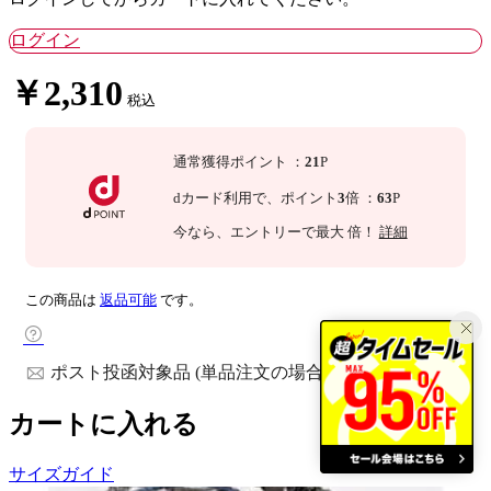
ログイン
￥2,310
税込
通常獲得ポイント
：
21
P
dカード利用で、
ポイント
3
倍
：
63
P
今なら
、エントリーで最大
倍！
詳細
この商品は
返品可能
です。
ポスト投函対象品 (単品注文の場合)
カートに入れる
サイズガイド