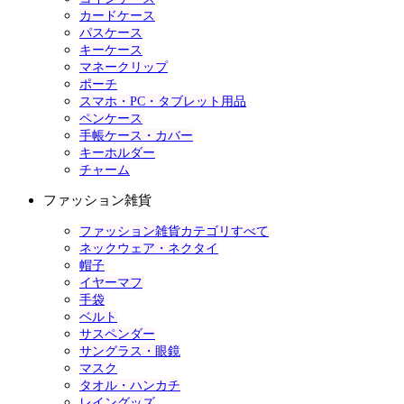
カードケース
パスケース
キーケース
マネークリップ
ポーチ
スマホ・PC・タブレット用品
ペンケース
手帳ケース・カバー
キーホルダー
チャーム
ファッション雑貨
ファッション雑貨カテゴリすべて
ネックウェア・ネクタイ
帽子
イヤーマフ
手袋
ベルト
サスペンダー
サングラス・眼鏡
マスク
タオル・ハンカチ
レイングッズ