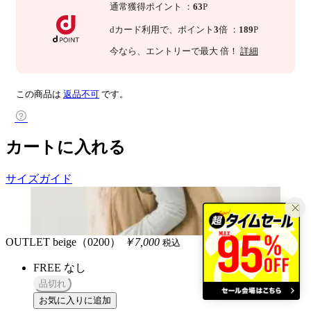
通常獲得ポイント
：
63
P
dカード利用で、
ポイント
3
倍
：
189
P
今なら
、エントリーで最大
倍！
詳細
この商品は
返品不可
です。
カートに入れる
サイズガイド
OUTLET
beige（0200）
￥7,000
税込
FREE
なし
品切れ
お気に入りに追加