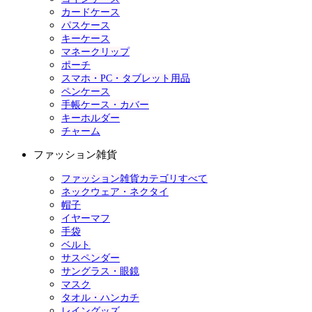
カードケース
パスケース
キーケース
マネークリップ
ポーチ
スマホ・PC・タブレット用品
ペンケース
手帳ケース・カバー
キーホルダー
チャーム
ファッション雑貨
ファッション雑貨カテゴリすべて
ネックウェア・ネクタイ
帽子
イヤーマフ
手袋
ベルト
サスペンダー
サングラス・眼鏡
マスク
タオル・ハンカチ
レイングッズ