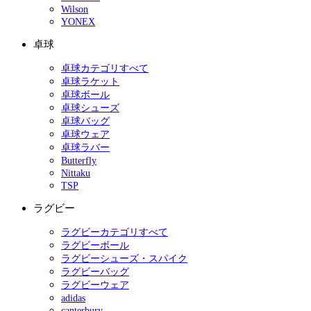
Wilson
YONEX
卓球
卓球カテゴリすべて
卓球ラケット
卓球ボール
卓球シューズ
卓球バッグ
卓球ウェア
卓球ラバー
Butterfly
Nittaku
TSP
ラグビー
ラグビーカテゴリすべて
ラグビーボール
ラグビーシューズ・スパイク
ラグビーバッグ
ラグビーウェア
adidas
canterbury