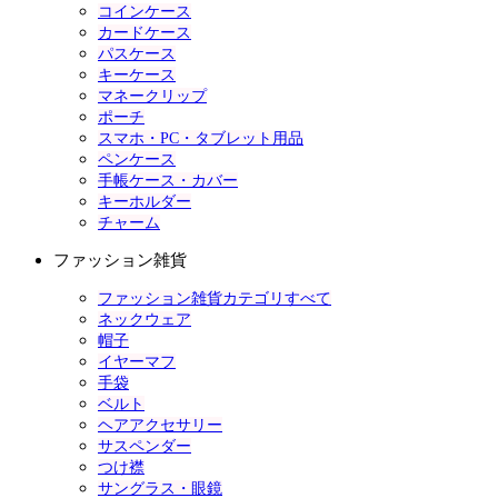
コインケース
カードケース
パスケース
キーケース
マネークリップ
ポーチ
スマホ・PC・タブレット用品
ペンケース
手帳ケース・カバー
キーホルダー
チャーム
ファッション雑貨
ファッション雑貨カテゴリすべて
ネックウェア
帽子
イヤーマフ
手袋
ベルト
ヘアアクセサリー
サスペンダー
つけ襟
サングラス・眼鏡