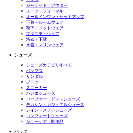
ジャケット・アウター
スーツ・フォーマル
オールインワン・セットアップ
下着・ルームウェア
靴下・フットウェア
マタニティウェア
浴衣・下駄
水着・マリンウェア
シューズ
シューズカテゴリすべて
パンプス
サンダル
ブーツ
スニーカー
バレエシューズ
ローファー・ドレスシューズ
モカシン・カジュアルシューズ
レイン・スノーシューズ
コンフォートシューズ
シューケア・靴用品
バッグ