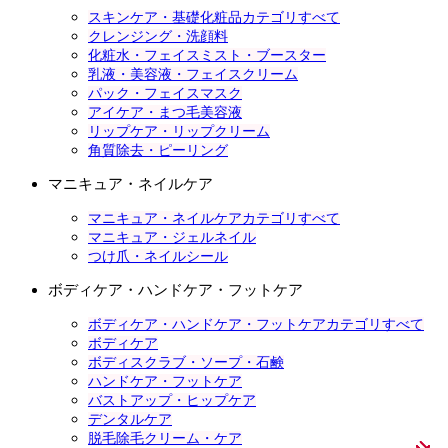
スキンケア・基礎化粧品カテゴリすべて
クレンジング・洗顔料
化粧水・フェイスミスト・ブースター
乳液・美容液・フェイスクリーム
パック・フェイスマスク
アイケア・まつ毛美容液
リップケア・リップクリーム
角質除去・ピーリング
マニキュア・ネイルケア
マニキュア・ネイルケアカテゴリすべて
マニキュア・ジェルネイル
つけ爪・ネイルシール
ボディケア・ハンドケア・フットケア
ボディケア・ハンドケア・フットケアカテゴリすべて
ボディケア
ボディスクラブ・ソープ・石鹸
ハンドケア・フットケア
バストアップ・ヒップケア
デンタルケア
脱毛除毛クリーム・ケア