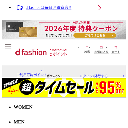
d fashionは毎日お得宣言!!
検索
お気に入り
カート
ご利用可能ポイント
ログイン/発行する
WOMEN
MEN