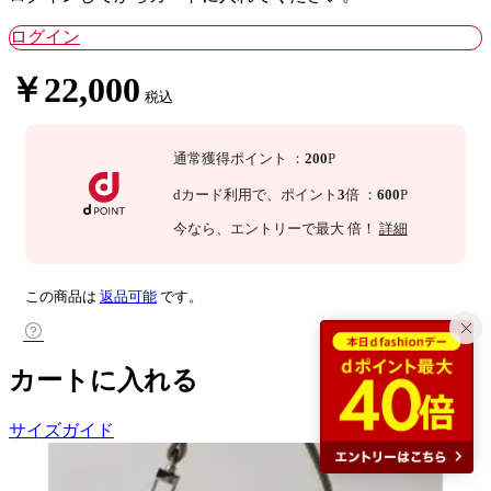
ログイン
￥22,000
税込
通常獲得ポイント
：
200
P
dカード利用で、
ポイント
3
倍
：
600
P
今なら
、エントリーで最大
倍！
詳細
この商品は
返品可能
です。
カートに入れる
サイズガイド