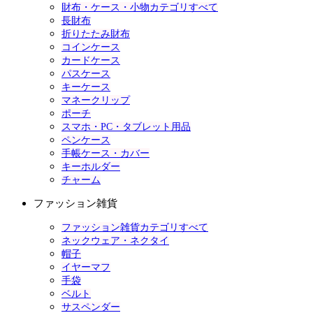
財布・ケース・小物カテゴリすべて
長財布
折りたたみ財布
コインケース
カードケース
パスケース
キーケース
マネークリップ
ポーチ
スマホ・PC・タブレット用品
ペンケース
手帳ケース・カバー
キーホルダー
チャーム
ファッション雑貨
ファッション雑貨カテゴリすべて
ネックウェア・ネクタイ
帽子
イヤーマフ
手袋
ベルト
サスペンダー