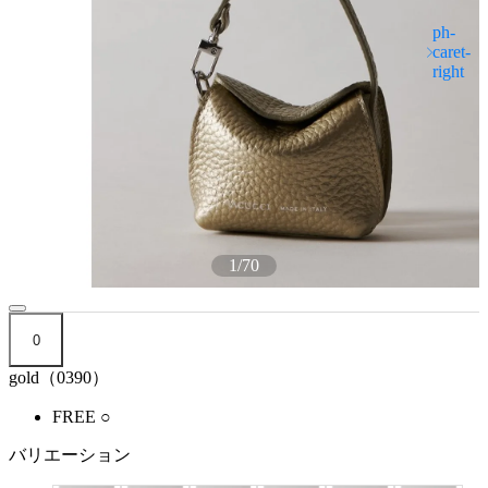
1
/
70
0
gold（0390）
FREE
○
バリエーション