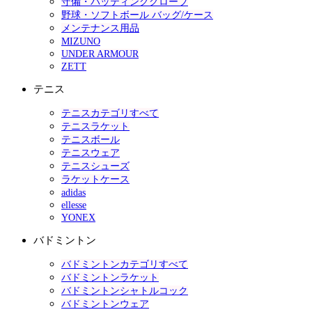
守備・バッティンググローブ
野球・ソフトボール バッグ/ケース
メンテナンス用品
MIZUNO
UNDER ARMOUR
ZETT
テニス
テニスカテゴリすべて
テニスラケット
テニスボール
テニスウェア
テニスシューズ
ラケットケース
adidas
ellesse
YONEX
バドミントン
バドミントンカテゴリすべて
バドミントンラケット
バドミントンシャトルコック
バドミントンウェア