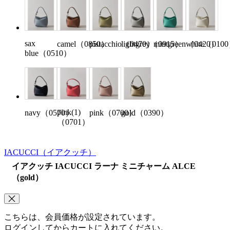
sax
camel（0850）
pistacchio（0470）
lightgrey（0915）
mintgreen（0420）
white（010
blue（0510）
pink(1)
navy（0570）
pink（0700）
gold（0390）
（0701）
IACUCCI
（イアクッチ）
イアクッチ IACUCCI ラーナ ミニチャーム ALCE
（gold）
こちらは、会員価格が設定されています。
ログインしてからカートに入れてください。