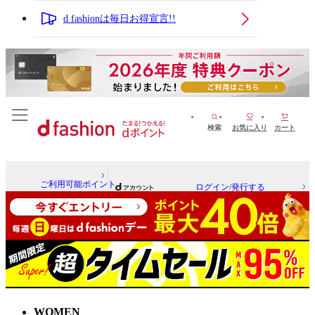
d fashionは毎日お得宣言!!
検索
お気に入り
カート
ご利用可能ポイント
ログイン/発行する
WOMEN