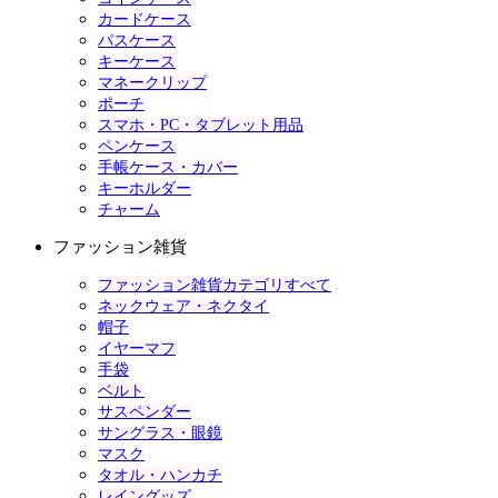
カードケース
パスケース
キーケース
マネークリップ
ポーチ
スマホ・PC・タブレット用品
ペンケース
手帳ケース・カバー
キーホルダー
チャーム
ファッション雑貨
ファッション雑貨カテゴリすべて
ネックウェア・ネクタイ
帽子
イヤーマフ
手袋
ベルト
サスペンダー
サングラス・眼鏡
マスク
タオル・ハンカチ
レイングッズ