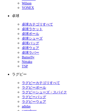
Wilson
YONEX
卓球
卓球カテゴリすべて
卓球ラケット
卓球ボール
卓球シューズ
卓球バッグ
卓球ウェア
卓球ラバー
Butterfly
Nittaku
TSP
ラグビー
ラグビーカテゴリすべて
ラグビーボール
ラグビーシューズ・スパイク
ラグビーバッグ
ラグビーウェア
adidas
canterbury