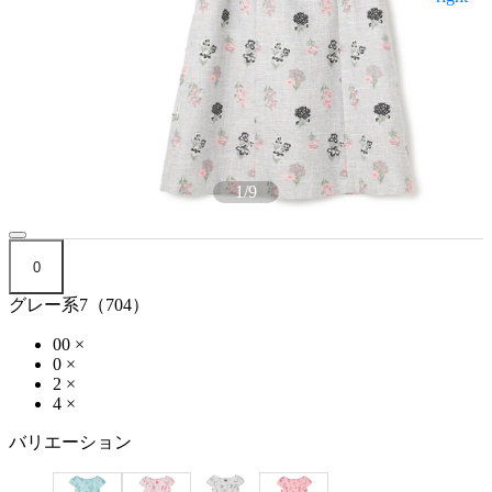
1
/
9
0
グレー系7（704）
00
×
0
×
2
×
4
×
バリエーション