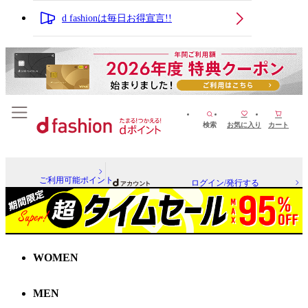
d fashionは毎日お得宣言!!
検索
お気に入り
カート
ご利用可能ポイント
ログイン/発行する
WOMEN
MEN