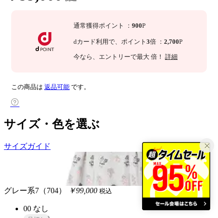
通常獲得ポイント
：
900
P
dカード利用で、
ポイント
3
倍
：
2,700
P
今なら
、エントリーで最大
倍！
詳細
この商品は
返品可能
です。
サイズ・色を選ぶ
サイズガイド
グレー系7（704）
￥99,000
税込
00
なし