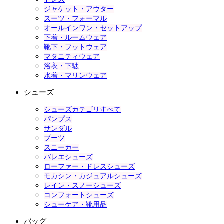
ジャケット・アウター
スーツ・フォーマル
オールインワン・セットアップ
下着・ルームウェア
靴下・フットウェア
マタニティウェア
浴衣・下駄
水着・マリンウェア
シューズ
シューズカテゴリすべて
パンプス
サンダル
ブーツ
スニーカー
バレエシューズ
ローファー・ドレスシューズ
モカシン・カジュアルシューズ
レイン・スノーシューズ
コンフォートシューズ
シューケア・靴用品
バッグ