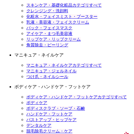
スキンケア・基礎化粧品カテゴリすべて
クレンジング・洗顔料
化粧水・フェイスミスト・ブースター
乳液・美容液・フェイスクリーム
パック・フェイスマスク
アイケア・まつ毛美容液
リップケア・リップクリーム
角質除去・ピーリング
マニキュア・ネイルケア
マニキュア・ネイルケアカテゴリすべて
マニキュア・ジェルネイル
つけ爪・ネイルシール
ボディケア・ハンドケア・フットケア
ボディケア・ハンドケア・フットケアカテゴリすべて
ボディケア
ボディスクラブ・ソープ・石鹸
ハンドケア・フットケア
バストアップ・ヒップケア
デンタルケア
脱毛除毛クリーム・ケア