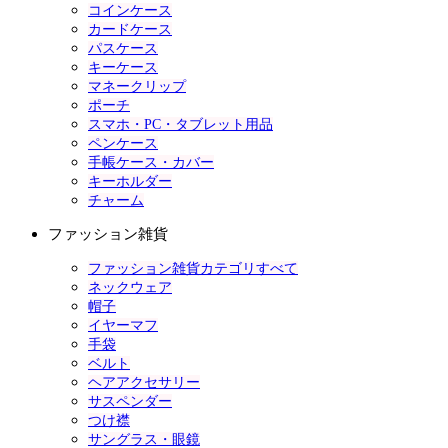
コインケース
カードケース
パスケース
キーケース
マネークリップ
ポーチ
スマホ・PC・タブレット用品
ペンケース
手帳ケース・カバー
キーホルダー
チャーム
ファッション雑貨
ファッション雑貨カテゴリすべて
ネックウェア
帽子
イヤーマフ
手袋
ベルト
ヘアアクセサリー
サスペンダー
つけ襟
サングラス・眼鏡