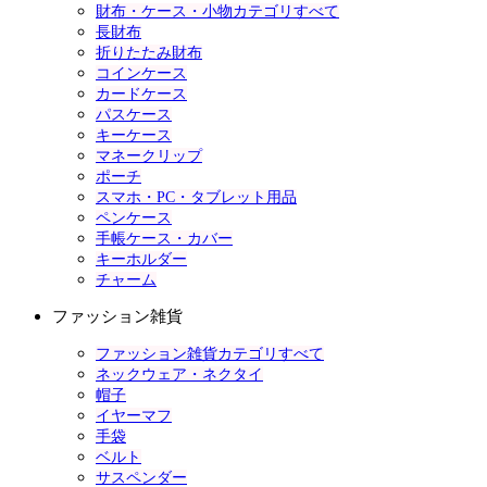
財布・ケース・小物カテゴリすべて
長財布
折りたたみ財布
コインケース
カードケース
パスケース
キーケース
マネークリップ
ポーチ
スマホ・PC・タブレット用品
ペンケース
手帳ケース・カバー
キーホルダー
チャーム
ファッション雑貨
ファッション雑貨カテゴリすべて
ネックウェア・ネクタイ
帽子
イヤーマフ
手袋
ベルト
サスペンダー