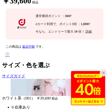
￥39,600
税込
通常獲得ポイント
：
360
P
dカード利用で、
ポイント
3
倍
：
1,080
P
今なら
、エントリーで最大
10
倍！
詳細
この商品は
返品可能
です。
サイズ・色を選ぶ
サイズガイド
ホワイト系（001）
￥39,600
税込
0
在庫あり