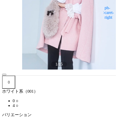
1
/
15
0
ホワイト系（001）
0
○
4
○
バリエーション