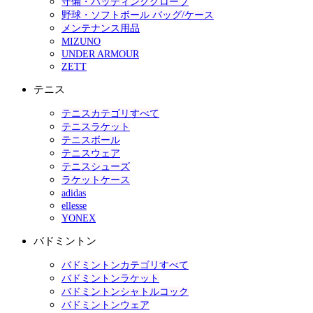
守備・バッティンググローブ
野球・ソフトボール バッグ/ケース
メンテナンス用品
MIZUNO
UNDER ARMOUR
ZETT
テニス
テニスカテゴリすべて
テニスラケット
テニスボール
テニスウェア
テニスシューズ
ラケットケース
adidas
ellesse
YONEX
バドミントン
バドミントンカテゴリすべて
バドミントンラケット
バドミントンシャトルコック
バドミントンウェア