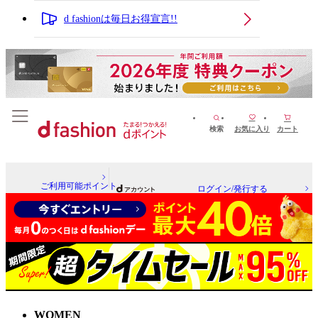
d fashionは毎日お得宣言!!
検索
お気に入り
カート
ご利用可能ポイント
ログイン/発行する
WOMEN