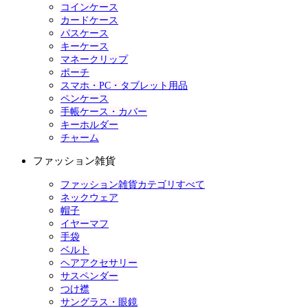
コインケース
カードケース
パスケース
キーケース
マネークリップ
ポーチ
スマホ・PC・タブレット用品
ペンケース
手帳ケース・カバー
キーホルダー
チャーム
ファッション雑貨
ファッション雑貨カテゴリすべて
ネックウェア
帽子
イヤーマフ
手袋
ベルト
ヘアアクセサリー
サスペンダー
つけ襟
サングラス・眼鏡