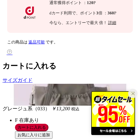
通常獲得ポイント
：
120
P
dカード利用で、
ポイント
3
倍
：
360
P
今なら
、エントリーで最大
倍！
詳細
この商品は
返品可能
です。
カートに入れる
サイズガイド
グレージュ系（033）
￥13,200
税込
F
在庫あり
カートに入れる
お気に入りに追加