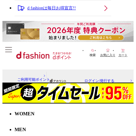
d fashionは毎日お得宣言!!
検索
お気に入り
カート
ご利用可能ポイント
ログイン/発行する
WOMEN
MEN