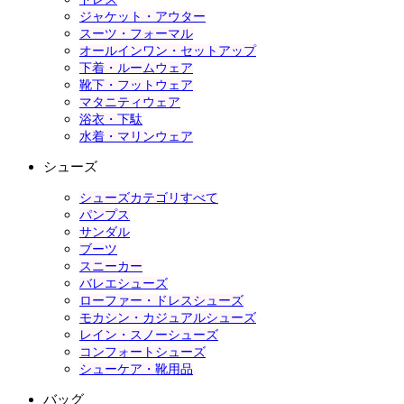
ジャケット・アウター
スーツ・フォーマル
オールインワン・セットアップ
下着・ルームウェア
靴下・フットウェア
マタニティウェア
浴衣・下駄
水着・マリンウェア
シューズ
シューズカテゴリすべて
パンプス
サンダル
ブーツ
スニーカー
バレエシューズ
ローファー・ドレスシューズ
モカシン・カジュアルシューズ
レイン・スノーシューズ
コンフォートシューズ
シューケア・靴用品
バッグ