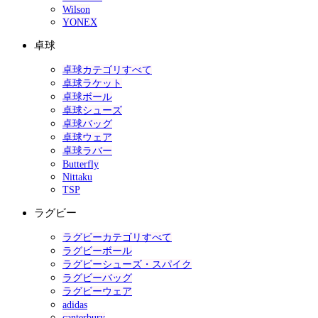
Wilson
YONEX
卓球
卓球カテゴリすべて
卓球ラケット
卓球ボール
卓球シューズ
卓球バッグ
卓球ウェア
卓球ラバー
Butterfly
Nittaku
TSP
ラグビー
ラグビーカテゴリすべて
ラグビーボール
ラグビーシューズ・スパイク
ラグビーバッグ
ラグビーウェア
adidas
canterbury