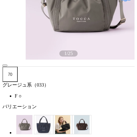
1
/
25
70
グレージュ系（033）
F
○
バリエーション