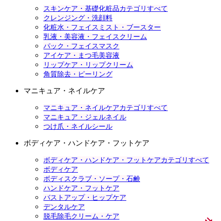
スキンケア・基礎化粧品カテゴリすべて
クレンジング・洗顔料
化粧水・フェイスミスト・ブースター
乳液・美容液・フェイスクリーム
パック・フェイスマスク
アイケア・まつ毛美容液
リップケア・リップクリーム
角質除去・ピーリング
マニキュア・ネイルケア
マニキュア・ネイルケアカテゴリすべて
マニキュア・ジェルネイル
つけ爪・ネイルシール
ボディケア・ハンドケア・フットケア
ボディケア・ハンドケア・フットケアカテゴリすべて
ボディケア
ボディスクラブ・ソープ・石鹸
ハンドケア・フットケア
バストアップ・ヒップケア
デンタルケア
脱毛除毛クリーム・ケア