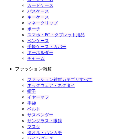
カードケース
パスケース
キーケース
マネークリップ
ポーチ
スマホ・PC・タブレット用品
ペンケース
手帳ケース・カバー
キーホルダー
チャーム
ファッション雑貨
ファッション雑貨カテゴリすべて
ネックウェア・ネクタイ
帽子
イヤーマフ
手袋
ベルト
サスペンダー
サングラス・眼鏡
マスク
タオル・ハンカチ
レイングッズ