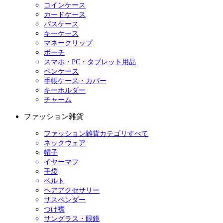
コインケース
カードケース
パスケース
キーケース
マネークリップ
ポーチ
スマホ・PC・タブレット用品
ペンケース
手帳ケース・カバー
キーホルダー
チャーム
ファッション雑貨
ファッション雑貨カテゴリすべて
ネックウェア
帽子
イヤーマフ
手袋
ベルト
ヘアアクセサリー
サスペンダー
つけ襟
サングラス・眼鏡