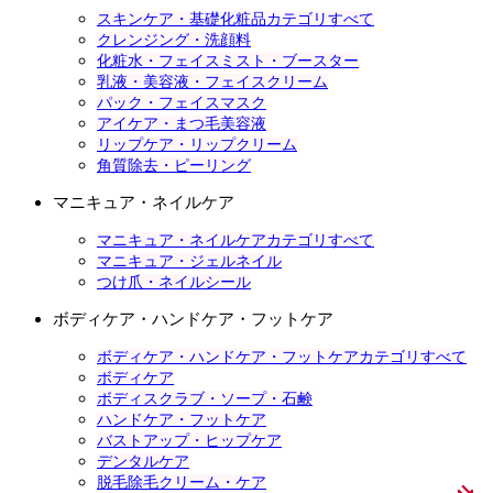
スキンケア・基礎化粧品カテゴリすべて
クレンジング・洗顔料
化粧水・フェイスミスト・ブースター
乳液・美容液・フェイスクリーム
パック・フェイスマスク
アイケア・まつ毛美容液
リップケア・リップクリーム
角質除去・ピーリング
マニキュア・ネイルケア
マニキュア・ネイルケアカテゴリすべて
マニキュア・ジェルネイル
つけ爪・ネイルシール
ボディケア・ハンドケア・フットケア
ボディケア・ハンドケア・フットケアカテゴリすべて
ボディケア
ボディスクラブ・ソープ・石鹸
ハンドケア・フットケア
バストアップ・ヒップケア
デンタルケア
脱毛除毛クリーム・ケア