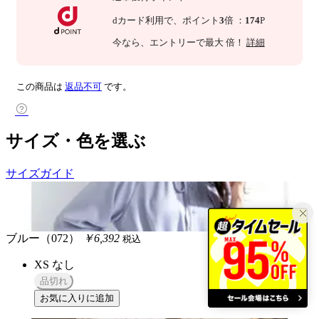
dカード利用で、
ポイント
3
倍
：
174
P
今なら
、エントリーで最大
倍！
詳細
この商品は
返品不可
です。
サイズ・色を選ぶ
サイズガイド
ブルー（072）
￥6,392
税込
XS
なし
品切れ
お気に入りに追加