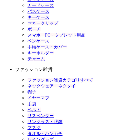
カードケース
パスケース
キーケース
マネークリップ
ポーチ
スマホ・PC・タブレット用品
ペンケース
手帳ケース・カバー
キーホルダー
チャーム
ファッション雑貨
ファッション雑貨カテゴリすべて
ネックウェア・ネクタイ
帽子
イヤーマフ
手袋
ベルト
サスペンダー
サングラス・眼鏡
マスク
タオル・ハンカチ
レイングッズ