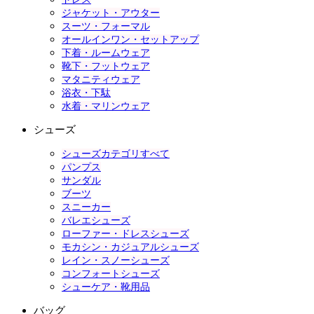
ジャケット・アウター
スーツ・フォーマル
オールインワン・セットアップ
下着・ルームウェア
靴下・フットウェア
マタニティウェア
浴衣・下駄
水着・マリンウェア
シューズ
シューズカテゴリすべて
パンプス
サンダル
ブーツ
スニーカー
バレエシューズ
ローファー・ドレスシューズ
モカシン・カジュアルシューズ
レイン・スノーシューズ
コンフォートシューズ
シューケア・靴用品
バッグ