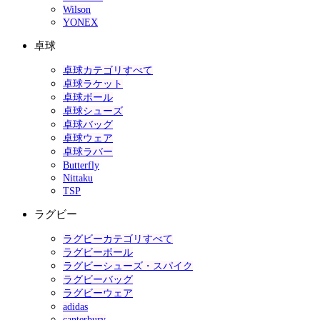
Wilson
YONEX
卓球
卓球カテゴリすべて
卓球ラケット
卓球ボール
卓球シューズ
卓球バッグ
卓球ウェア
卓球ラバー
Butterfly
Nittaku
TSP
ラグビー
ラグビーカテゴリすべて
ラグビーボール
ラグビーシューズ・スパイク
ラグビーバッグ
ラグビーウェア
adidas
canterbury