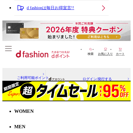
d fashionは毎日お得宣言!!
検索
お気に入り
カート
ご利用可能ポイント
ログイン/発行する
WOMEN
MEN