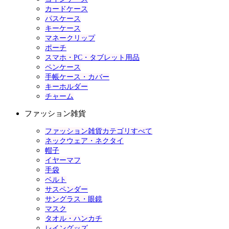
カードケース
パスケース
キーケース
マネークリップ
ポーチ
スマホ・PC・タブレット用品
ペンケース
手帳ケース・カバー
キーホルダー
チャーム
ファッション雑貨
ファッション雑貨カテゴリすべて
ネックウェア・ネクタイ
帽子
イヤーマフ
手袋
ベルト
サスペンダー
サングラス・眼鏡
マスク
タオル・ハンカチ
レイングッズ