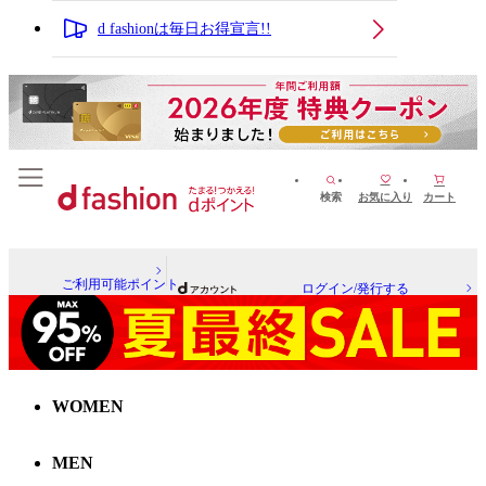
d fashionは毎日お得宣言!!
検索
お気に入り
カート
ご利用可能ポイント
ログイン/発行する
WOMEN
MEN