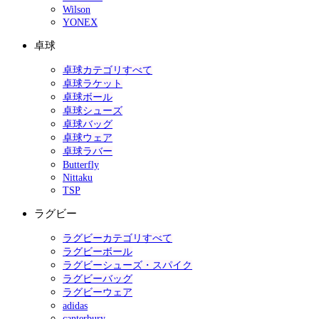
Wilson
YONEX
卓球
卓球カテゴリすべて
卓球ラケット
卓球ボール
卓球シューズ
卓球バッグ
卓球ウェア
卓球ラバー
Butterfly
Nittaku
TSP
ラグビー
ラグビーカテゴリすべて
ラグビーボール
ラグビーシューズ・スパイク
ラグビーバッグ
ラグビーウェア
adidas
canterbury