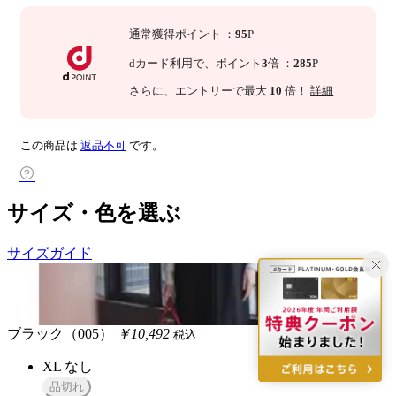
通常獲得ポイント
：
95
P
dカード利用で、
ポイント
3
倍
：
285
P
さらに
、エントリーで最大
10
倍！
詳細
この商品は
返品不可
です。
サイズ・色を選ぶ
サイズガイド
ブラック（005）
￥10,492
税込
XL
なし
品切れ