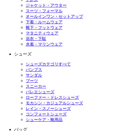
ジャケット・アウター
スーツ・フォーマル
オールインワン・セットアップ
下着・ルームウェア
靴下・フットウェア
マタニティウェア
浴衣・下駄
水着・マリンウェア
シューズ
シューズカテゴリすべて
パンプス
サンダル
ブーツ
スニーカー
バレエシューズ
ローファー・ドレスシューズ
モカシン・カジュアルシューズ
レイン・スノーシューズ
コンフォートシューズ
シューケア・靴用品
バッグ