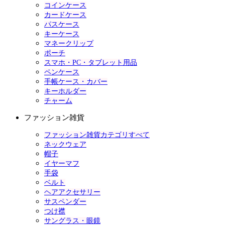
コインケース
カードケース
パスケース
キーケース
マネークリップ
ポーチ
スマホ・PC・タブレット用品
ペンケース
手帳ケース・カバー
キーホルダー
チャーム
ファッション雑貨
ファッション雑貨カテゴリすべて
ネックウェア
帽子
イヤーマフ
手袋
ベルト
ヘアアクセサリー
サスペンダー
つけ襟
サングラス・眼鏡