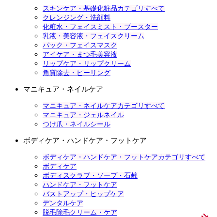
スキンケア・基礎化粧品カテゴリすべて
クレンジング・洗顔料
化粧水・フェイスミスト・ブースター
乳液・美容液・フェイスクリーム
パック・フェイスマスク
アイケア・まつ毛美容液
リップケア・リップクリーム
角質除去・ピーリング
マニキュア・ネイルケア
マニキュア・ネイルケアカテゴリすべて
マニキュア・ジェルネイル
つけ爪・ネイルシール
ボディケア・ハンドケア・フットケア
ボディケア・ハンドケア・フットケアカテゴリすべて
ボディケア
ボディスクラブ・ソープ・石鹸
ハンドケア・フットケア
バストアップ・ヒップケア
デンタルケア
脱毛除毛クリーム・ケア