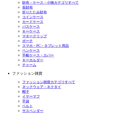
財布・ケース・小物カテゴリすべて
長財布
折りたたみ財布
コインケース
カードケース
パスケース
キーケース
マネークリップ
ポーチ
スマホ・PC・タブレット用品
ペンケース
手帳ケース・カバー
キーホルダー
チャーム
ファッション雑貨
ファッション雑貨カテゴリすべて
ネックウェア・ネクタイ
帽子
イヤーマフ
手袋
ベルト
サスペンダー