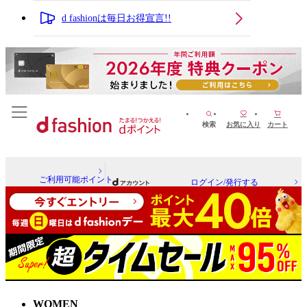
d fashionは毎日お得宣言!!
検索
お気に入り
カート
ご利用可能ポイント
ログイン/発行する
WOMEN