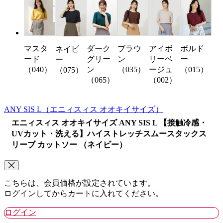
マスタ
ダーク
ブラウ
アイボ
ボルド
ネイビ
ード
グリー
ン
リーベ
ー
ー
（040）
ン
（035）
ージュ
（015）
（075）
（065）
（002）
ANY SIS L
（エニィスィス オオキイサイズ）
エニィスィス オオキイサイズ ANY SIS L 【接触冷感・
UVカット・洗える】ハイストレッチスムースタックス
リーブ カットソー （ネイビー）
こちらは、会員価格が設定されています。
ログインしてからカートに入れてください。
ログイン