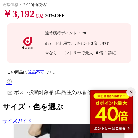
通常価格：
3,990円(税込)
￥3,192
20%OFF
税込
通常獲得ポイント
：
29
P
dカード利用で、
ポイント
3
倍
：
87
P
今なら
、エントリーで最大
10
倍！
詳細
この商品は
返品不可
です。
ポスト投函対象品 (単品注文の場合)
サイズ・色を選ぶ
サイズガイド