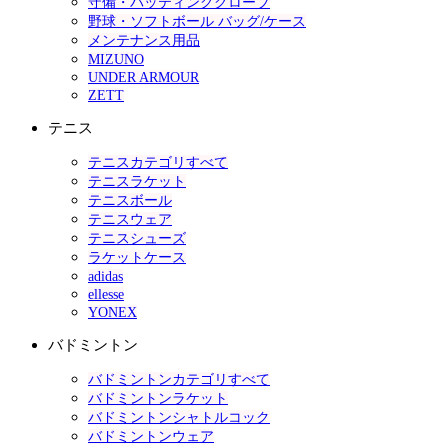
守備・バッティンググローブ
野球・ソフトボール バッグ/ケース
メンテナンス用品
MIZUNO
UNDER ARMOUR
ZETT
テニス
テニスカテゴリすべて
テニスラケット
テニスボール
テニスウェア
テニスシューズ
ラケットケース
adidas
ellesse
YONEX
バドミントン
バドミントンカテゴリすべて
バドミントンラケット
バドミントンシャトルコック
バドミントンウェア